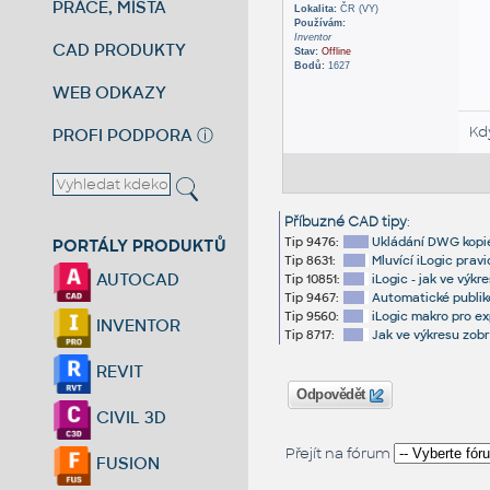
PRÁCE, MÍSTA
Lokalita:
ČR (VY)
Používám:
Inventor
CAD PRODUKTY
Stav:
Offline
Bodů:
1627
WEB ODKAZY
Kd
PROFI PODPORA
ⓘ
Příbuzné CAD tipy
:
Tip 9476:
Ukládání DWG kopie
PORTÁLY PRODUKTŮ
Tip 8631:
Mluvící iLogic prav
AUTOCAD
Tip 10851:
iLogic - jak ve výk
Tip 9467:
Automatické publik
Tip 9560:
iLogic makro pro e
INVENTOR
Tip 8717:
Jak ve výkresu zobr
REVIT
Odpovědět
CIVIL 3D
Přejít na fórum
FUSION