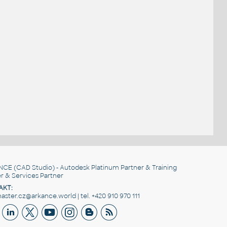
NCE
(CAD Studio) - Autodesk Platinum Partner & Training
r & Services Partner
AKT:
ster.cz@arkance.world | tel. +420 910 970 111