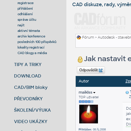
registrace
CAD diskuze, rady, výmě
přihlášení
odhlášení
správa účtu
najít
aktivní témata
archiv konference
Fórum
>
Autodesk - stavebni
posledních 100 příspěvků
lokality registrací
CAD blogy a média
Jak nastavit
TIPY A TRIKY
Odpovědět
DOWNLOAD
Autor
Zp
CAD/BIM bloky
maiklss
Zas
TOP uživatel
PŘEVODNÍKY
Do
ŠKOLENÍ/VÝUKA
ja
ex
VIDEO UKÁZKY
D
Přihlášen:
08.říj.2008