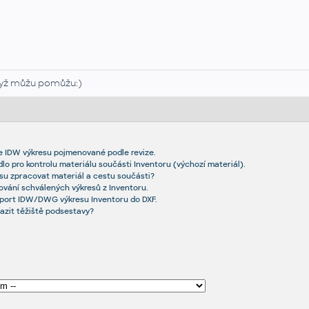
yž můžu pomůžu:)
 IDW výkresu pojmenované podle revize.
idlo pro kontrolu materiálu součásti Inventoru (výchozí materiál).
resu zpracovat materiál a cestu součásti?
ování schválených výkresů z Inventoru.
xport IDW/DWG výkresu Inventoru do DXF.
azit těžiště podsestavy?