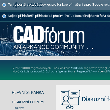
Tento portál využívá cookies pro funkce přihlášení a pro Google rek
CAD FÓRUM - TIPY A TRIKY | UTILITY | DISKUZE | BLOKY |
Nejste přihlášeni - přihlaste se prosím. Pokud dosud nejste ve fóru za
Přes 123.000 registrovaných u nás, celkem
1.130.000
registrovaných (C
Nový
Kalkulátor nosníků
,
Spirograf generátor
a
Regresní křivky
v sekci
P
HLAVNÍ STRÁNKA
Diskuzní 
DISKUZNÍ FÓRUM
pokyny