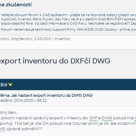
na zkušeností
Veřejné diskuzní fórum k CAD aplikacím - ptejte se na libovolné otázky týkající s
AutoCAD, Inventor, Revit, Fusion, 3ds Max, Vault a s dalšími CAD/BIM/PDM aplikac
odpovídajícího fóra. Viz další informace o
CAD Fóru
. Nechcete se registrovat? Zep
Fórum nenahrazuje technický support firmy ARKANCE (CAD Studio) - přímá po
ctví, strojírenství, CAD/GIS
>
Inventor
 export inventoru do DXFči DWG
ráva
Téma: Jak nastavit export inventoru do DXFči DWG
láno: 20.lis.2023 v 08:22
brý den,
k prosím nastavit správný export v inteoru do
DXF
a
DWG
pokud má
portuji 1 list tak je vše OK pokud více listu tak první je ok ale ostat
WG
spráně odměřit??