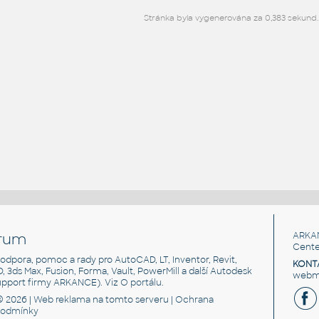
Stránka byla vygenerována za 0,383 sekund.
rum
ARKA
Cente
, podpora, pomoc a rady pro AutoCAD, LT, Inventor, Revit,
KONT
3D, 3ds Max, Fusion, Forma, Vault, PowerMill a další Autodesk
webma
support firmy ARKANCE). Viz
O portálu
.
© 2026 |
Web reklama
na tomto serveru |
Ochrana
podmínky