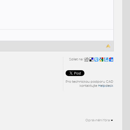
Sdílet na:
Pro technickou podporu CAD
kontaktujte
Helpdesk
Oprávnění fóra