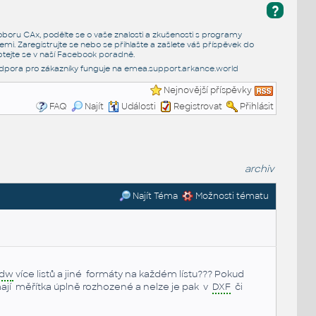
?
e oboru CAx, podělte se o vaše znalosti a zkušenosti s programy
emi. Zaregistrujte se nebo se přihlašte a zašlete váš příspěvek do
tejte se v naší
Facebook poradně
.
dpora pro zákazníky funguje na
emea.support.arkance.world
Nejnovější příspěvky
FAQ
Najít
Události
Registrovat
Přihlásit
archiv
Najít Téma
Možnosti tématu
idw
více listů a jiné formáty na každém lístu??? Pokud
ní mají měřítka úplně rozhozené a nelze je pak v
DXF
či