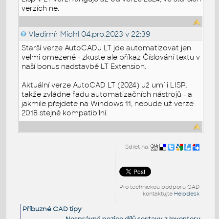
verzích ne.
Vladimír Michl
04.pro.2023 v 22:39
Starší verze AutoCADu LT jde automatizovat jen
velmi omezeně - zkuste ale příkaz Číslování textu v
naší bonus nadstavbě LT Extension.
Aktuální verze AutoCAD LT (2024) už umí i LISP,
takže zvládne řadu automatizačních nástrojů - a
jakmile přejdete na Windows 11, nebude už verze
2018 stejně kompatibilní.
Sdílet na:
Pro technickou podporu CAD
kontaktujte
Helpdesk
Příbuzné CAD tipy
:
Nesprávná pozice dílů sestavy z Inventoru