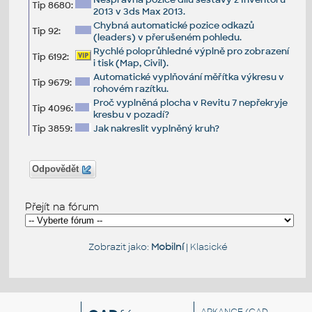
Tip 8680:
2013 v 3ds Max 2013.
Chybná automatické pozice odkazů
Tip 92:
(leaders) v přerušeném pohledu.
Rychlé poloprůhledné výplně pro zobrazení
Tip 6192:
i tisk (Map, Civil).
Automatické vyplňování měřítka výkresu v
Tip 9679:
rohovém razítku.
Proč vyplněná plocha v Revitu 7 nepřekryje
Tip 4096:
kresbu v pozadí?
Tip 3859:
Jak nakreslit vyplněný kruh?
Odpovědět
Přejít na fórum
Zobrazit jako:
Mobilní
|
Klasické