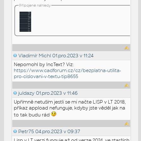
Připojené náhledy
Vladimír Michl
01.pro.2023 v 11:24
Nepomohl by IncText? Viz:
https://www.cadforum.cz/cz/bezplatna-utilita-
pro-cislovani-v-textu-tip8655
juldazy
01.pro.2023 v 11:46
Upřímně netuším jestli se mi načte LISP v LT 2018,
příkaz appload nefunguje, kdyby jste věděl jak na
to tak budu rád
Petr75
04.pro.2023 v 09:37
Lisp v LT verzi funguje až od verze 2024, ve starších