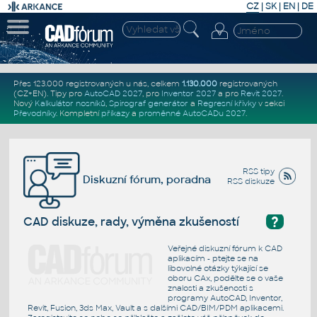
CZ
|
SK
|
EN
|
DE
Přes 123.000 registrovaných u nás, celkem
1.130.000
registrovaných
(CZ+EN)
. Tipy pro
AutoCAD 2027
, pro
Inventor 2027
a pro
Revit 2027
.
Nový
Kalkulátor nosníků
,
Spirograf generátor
a
Regresní křivky
v sekci
Převodníky
.
Kompletní
příkazy
a
proměnné AutoCADu 2027
.
RSS tipy
Diskuzní fórum, poradna
RSS diskuze
?
CAD diskuze, rady, výměna zkušeností
Veřejné diskuzní fórum k CAD
aplikacím - ptejte se na
libovolné otázky týkající se
oboru CAx, podělte se o vaše
znalosti a zkušenosti s
programy AutoCAD, Inventor,
Revit, Fusion, 3ds Max, Vault a s dalšími CAD/BIM/PDM aplikacemi.