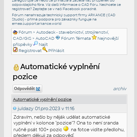
Zaregistrujte se nebo se přihlašte a zašlete váš příspěvek do
odpovídajícího fóra. Viz další informace o
CAD Fóru
. Nechcete se
registrovat? Zeptejte se v naší
Facebook poradně
.
Fórum nenahrazuje technický support firmy ARKANCE (CAD
Studio) - přímá podpora pro zákazníky funguje na
emea.support.arkance.world
Fórum
>
Autodesk - stavebnictví, strojírenství,
CAD/GIS
>
AutoCAD
Fórum Témata
Nejnovější
příspěvky
Najít
Registrovat
Přihlásit
Automatické vyplnění
pozice
archiv
Odpovědět
Automatické vyplnění pozice
juldazy
01.pro.2023 v 11:16
Zdravím, nešlo by něják udělat automatické
vyplnění v kolonce "pozice"? Ona to není sranda
ručně psát 100+ pozic
na fotce vidíte předlohu,
předem děkuji za odpověď.