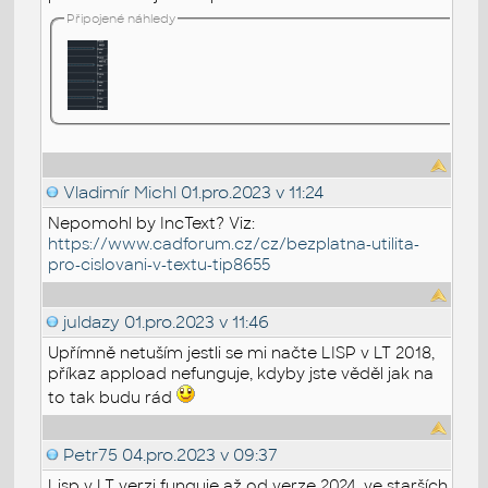
Připojené náhledy
Vladimír Michl
01.pro.2023 v 11:24
Nepomohl by IncText? Viz:
https://www.cadforum.cz/cz/bezplatna-utilita-
pro-cislovani-v-textu-tip8655
juldazy
01.pro.2023 v 11:46
Upřímně netuším jestli se mi načte LISP v LT 2018,
příkaz appload nefunguje, kdyby jste věděl jak na
to tak budu rád
Petr75
04.pro.2023 v 09:37
Lisp v LT verzi funguje až od verze 2024, ve starších