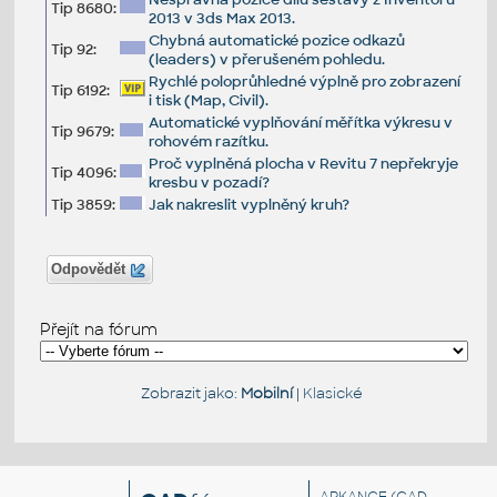
Tip 8680:
2013 v 3ds Max 2013.
Chybná automatické pozice odkazů
Tip 92:
(leaders) v přerušeném pohledu.
Rychlé poloprůhledné výplně pro zobrazení
Tip 6192:
i tisk (Map, Civil).
Automatické vyplňování měřítka výkresu v
Tip 9679:
rohovém razítku.
Proč vyplněná plocha v Revitu 7 nepřekryje
Tip 4096:
kresbu v pozadí?
Tip 3859:
Jak nakreslit vyplněný kruh?
Odpovědět
Přejít na fórum
Zobrazit jako:
Mobilní
|
Klasické