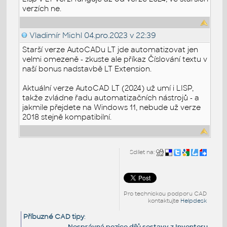
verzích ne.
Vladimír Michl
04.pro.2023 v 22:39
Starší verze AutoCADu LT jde automatizovat jen
velmi omezeně - zkuste ale příkaz Číslování textu v
naší bonus nadstavbě LT Extension.
Aktuální verze AutoCAD LT (2024) už umí i LISP,
takže zvládne řadu automatizačních nástrojů - a
jakmile přejdete na Windows 11, nebude už verze
2018 stejně kompatibilní.
Sdílet na:
Pro technickou podporu CAD
kontaktujte
Helpdesk
Příbuzné CAD tipy
:
Nesprávná pozice dílů sestavy z Inventoru