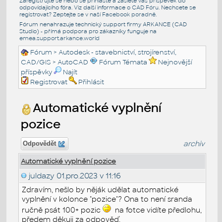
Zaregistrujte se nebo se přihlašte a zašlete váš příspěvek do
odpovídajícího fóra. Viz další informace o
CAD Fóru
. Nechcete se
registrovat? Zeptejte se v naší
Facebook poradně
.
Fórum nenahrazuje technický support firmy ARKANCE (CAD
Studio) - přímá podpora pro zákazníky funguje na
emea.support.arkance.world
Fórum
>
Autodesk - stavebnictví, strojírenství,
CAD/GIS
>
AutoCAD
Fórum Témata
Nejnovější
příspěvky
Najít
Registrovat
Přihlásit
Automatické vyplnění
pozice
archiv
Odpovědět
Automatické vyplnění pozice
juldazy
01.pro.2023 v 11:16
Zdravím, nešlo by něják udělat automatické
vyplnění v kolonce "pozice"? Ona to není sranda
ručně psát 100+ pozic
na fotce vidíte předlohu,
předem děkuji za odpověď.