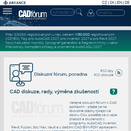
CZ
|
SK
|
EN
|
DE
Přes 123.000 registrovaných u nás, celkem
1.130.000
registrovaných
(CZ+EN)
. Tipy pro
AutoCAD 2027
, pro
Inventor 2027
a pro
Revit 2027
.
Nový
Kalkulátor nosníků
,
Spirograf generátor
a
Regresní křivky
v sekci
Převodníky
.
Kompletní
příkazy
a
proměnné AutoCADu 2027
.
RSS tipy
Diskuzní fórum, poradna
RSS diskuze
?
CAD diskuze, rady, výměna zkušeností
Veřejné diskuzní fórum k CAD
aplikacím - ptejte se na
libovolné otázky týkající se
oboru CAx, podělte se o vaše
znalosti a zkušenosti s
programy AutoCAD, Inventor,
Revit, Fusion, 3ds Max, Vault a s dalšími CAD/BIM/PDM aplikacemi.