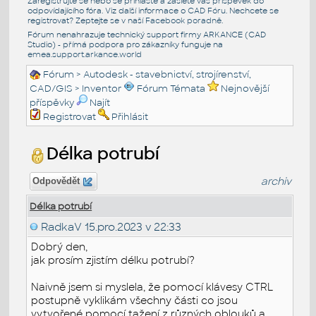
Zaregistrujte se nebo se přihlašte a zašlete váš příspěvek do
odpovídajícího fóra. Viz další informace o
CAD Fóru
. Nechcete se
registrovat? Zeptejte se v naší
Facebook poradně
.
Fórum nenahrazuje technický support firmy ARKANCE (CAD
Studio) - přímá podpora pro zákazníky funguje na
emea.support.arkance.world
Fórum
>
Autodesk - stavebnictví, strojírenství,
CAD/GIS
>
Inventor
Fórum Témata
Nejnovější
příspěvky
Najít
Registrovat
Přihlásit
Délka potrubí
archiv
Odpovědět
Délka potrubí
RadkaV
15.pro.2023 v 22:33
Dobrý den,
jak prosím zjistím délku potrubí?
Naivně jsem si myslela, že pomocí klávesy CTRL
postupně vyklikám všechny části co jsou
vytvořené pomocí tažení z různých oblouků a