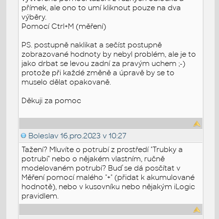
přímek, ale ono to umí kliknout pouze na dva
výběry.
Pomocí Ctrl+M (měření)
PS. postupně naklikat a sečíst postupně
zobrazované hodnoty by nebyl problém, ale je to
jako drbat se levou zadní za pravým uchem ;-)
protože při každé změně a úpravě by se to
muselo dělat opakovaně.
Děkuji za pomoc
Boleslav
16.pro.2023 v 10:27
Tažení? Mluvíte o potrubí z prostředí "Trubky a
potrubí" nebo o nějakém vlastním, ručně
modelovaném potrubí? Buď se dá posčítat v
Měření pomocí malého "+" (přidat k akumulované
hodnotě), nebo v kusovníku nebo nějakým iLogic
pravidlem.