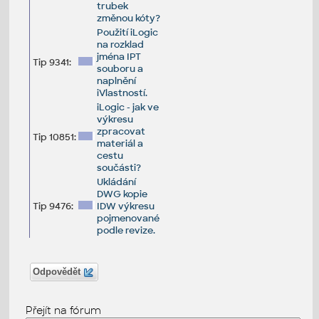
trubek
změnou kóty?
Použití iLogic
na rozklad
jména IPT
Tip 9341:
souboru a
naplnění
iVlastností.
iLogic - jak ve
výkresu
zpracovat
Tip 10851:
materiál a
cestu
součásti?
Ukládání
DWG kopie
Tip 9476:
IDW výkresu
pojmenované
podle revize.
Odpovědět
Přejít na fórum