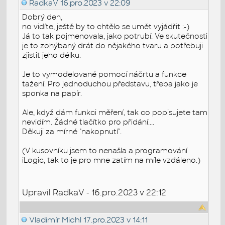
RadkaV
16.pro.2023 v 22:09
Dobrý den,
no vidíte, ještě by to chtělo se umět vyjádřit :-)
Já to tak pojmenovala, jako potrubí. Ve skutečnosti
je to zohýbaný drát do nějakého tvaru a potřebuji
zjistit jeho délku.
Je to vymodelované pomocí náčrtu a funkce
tažení. Pro jednoduchou představu, třeba jako je
sponka na papír.
Ale, když dám funkci měření, tak co popisujete tam
nevidím. Žádné tlačítko pro přidání....
Děkuji za mírné "nakopnutí".
(V kusovníku jsem to nenašla a programování
iLogic, tak to je pro mne zatím na míle vzdáleno.)
Upravil RadkaV - 16.pro.2023 v 22:12
Vladimír Michl
17.pro.2023 v 14:11