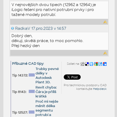
V nejnovějších dvou tipech (12962 a 12964) je
iLogic řešení pro nativní potrubní prvky i pro
tažené modely potrubí.
RadkaV
17.pro.2023 v 14:57
Dobrý den,
děkuji, skvělá práce, to moc pomohlo.
Přeji hezký den
Příbuzné CAD tipy
:
Sdílet na:
Trubky pevné
délky v
Tip 14372:
Autodesk
Plant 3D.
Pro technickou podporu CAD
Revit chyba:
kontaktujte
Helpdesk
Tip 8143:
Čára je příliš
krátká
Proč mi nejde
měnit délka
segmentu
Tip 12527:
potrubí a