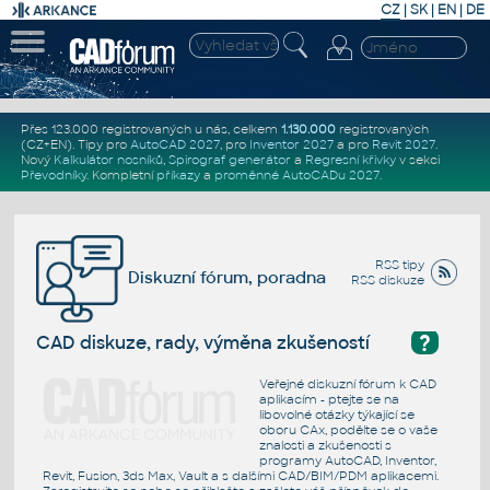
CZ
|
SK
|
EN
|
DE
Přes 123.000 registrovaných u nás, celkem
1.130.000
registrovaných
(CZ+EN)
. Tipy pro
AutoCAD 2027
, pro
Inventor 2027
a pro
Revit 2027
.
Nový
Kalkulátor nosníků
,
Spirograf generátor
a
Regresní křivky
v sekci
Převodníky
.
Kompletní
příkazy
a
proměnné AutoCADu 2027
.
RSS tipy
Diskuzní fórum, poradna
RSS diskuze
?
CAD diskuze, rady, výměna zkušeností
Veřejné diskuzní fórum k CAD
aplikacím - ptejte se na
libovolné otázky týkající se
oboru CAx, podělte se o vaše
znalosti a zkušenosti s
programy AutoCAD, Inventor,
Revit, Fusion, 3ds Max, Vault a s dalšími CAD/BIM/PDM aplikacemi.