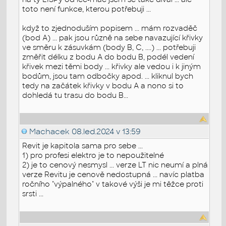
toto není funkce, kterou potřebuji ...
když to zjednoduším popisem ... mám rozvaděč
(bod A) ... pak jsou různě na sebe navazující křivky
ve směru k zásuvkám (body B, C, ....) ... potřebuji
změřit délku z bodu A do bodu B, podél vedení
křivek mezi těmi body ... křivky ale vedou i k jiným
bodům, jsou tam odbočky apod. ... kliknul bych
tedy na začátek křivky v bodu A a nono si to
dohledá tu trasu do bodu B...
Machacek
08.led.2024 v 13:59
Revit je kapitola sama pro sebe ...
1) pro profesi elektro je to nepoužitelné
2) je to cenový nesmysl ... verze LT nic neumí a plná
verze Revitu je cenově nedostupná ... navíc platba
ročního "výpalného" v takové výši je mi těžce proti
srsti ...