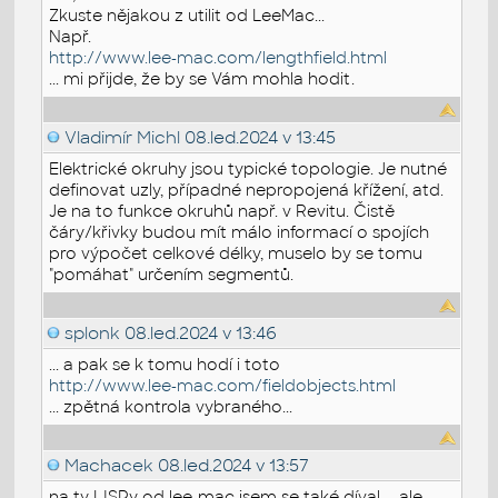
Zkuste nějakou z utilit od LeeMac...
Např.
http://www.lee-mac.com/lengthfield.html
... mi přijde, že by se Vám mohla hodit.
Vladimír Michl
08.led.2024 v 13:45
Elektrické okruhy jsou typické topologie. Je nutné
definovat uzly, případné nepropojená křížení, atd.
Je na to funkce okruhů např. v Revitu. Čistě
čáry/křivky budou mít málo informací o spojích
pro výpočet celkové délky, muselo by se tomu
"pomáhat" určením segmentů.
splonk
08.led.2024 v 13:46
... a pak se k tomu hodí i toto
http://www.lee-mac.com/fieldobjects.html
... zpětná kontrola vybraného...
Machacek
08.led.2024 v 13:57
na ty LISPy od lee-mac jsem se také díval ... ale