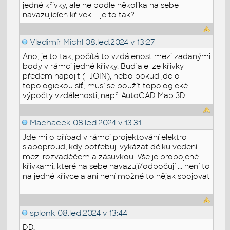
jedné křivky, ale ne podle několika na sebe
navazujících křivek ... je to tak?
Vladimír Michl
08.led.2024 v 13:27
Ano, je to tak, počítá to vzdálenost mezi zadanými
body v rámci jedné křivky. Buď ale lze křivky
předem napojit (_JOIN), nebo pokud jde o
topologickou síť, musí se použít topologické
výpočty vzdálenosti, např. AutoCAD Map 3D.
Machacek
08.led.2024 v 13:31
Jde mi o případ v rámci projektování elektro
slaboproud, kdy potřebuji vykázat délku vedení
mezi rozvaděčem a zásuvkou. Vše je propojené
křivkami, které na sebe navazují/odbočují ... není to
na jedné křivce a ani není možné to nějak spojovat
...
splonk
08.led.2024 v 13:44
DD,