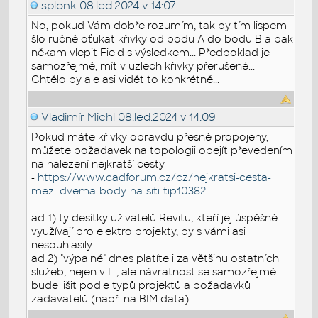
splonk
08.led.2024 v 14:07
No, pokud Vám dobře rozumím, tak by tím lispem
šlo ručně oťukat křivky od bodu A do bodu B a pak
někam vlepit Field s výsledkem... Předpoklad je
samozřejmě, mít v uzlech křivky přerušené...
Chtělo by ale asi vidět to konkrétně...
Vladimír Michl
08.led.2024 v 14:09
Pokud máte křivky opravdu přesně propojeny,
můžete požadavek na topologii obejít převedením
na nalezení nejkratší cesty
-
https://www.cadforum.cz/cz/nejkratsi-cesta-
mezi-dvema-body-na-siti-tip10382
ad 1) ty desítky uživatelů Revitu, kteří jej úspěšně
využívají pro elektro projekty, by s vámi asi
nesouhlasily...
ad 2) "výpalné" dnes platíte i za většinu ostatních
služeb, nejen v IT, ale návratnost se samozřejmě
bude lišit podle typů projektů a požadavků
zadavatelů (např. na BIM data)