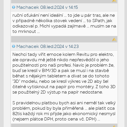
Machacek
08.led.2024 v 14:15
ruční oťukání není ideální ... to jde u pár tras, ale ne
v případně několika stovek vedení ... to SPath, jak
odkazoval p. Michl vypadá zajímavě ... musím se na
to mrknout ...
Machacek
08.led.2024 v 14:23
Nechci tady vířit emoce kolem Revitu pro elektro,
ale opravdu mě ještě nikdo nepřesvědčil o jeho
použitelnosti pro naši profesi. Navíc je problém že,
buď se kreslí v BIM/3D a pak se musí i na stavbě
běhat s nějakým tabletem a dívat se do tohoto
"3D" modelu, nebo se kreslí výkres ve 2D aby šel
čitelně vytisknout na papír pro montéry. Z toho 3D
se použitelný 2D výstup na papír nedostane.
S pravidelnou platbou bych asi ani neměl tak velký
problém, pokud by byla přiměřená ... ale platit cca
82tis každý rok mi přijde jako ekonomický nesmysl
(nejsem plátce DPH, proto cena vč. DPH) ...