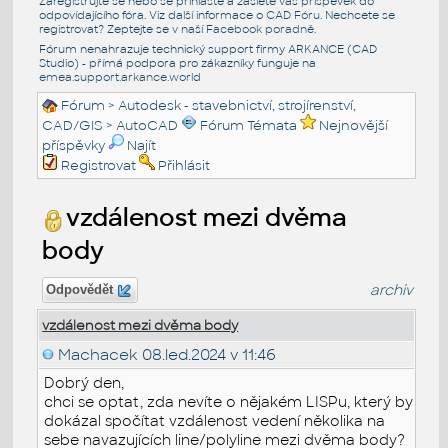
Zaregistrujte se nebo se přihlašte a zašlete váš příspěvek do
odpovídajícího fóra. Viz další informace o
CAD Fóru
. Nechcete se
registrovat? Zeptejte se v naší
Facebook poradně
.
Fórum nenahrazuje technický support firmy ARKANCE (CAD
Studio) - přímá podpora pro zákazníky funguje na
emea.support.arkance.world
Fórum
>
Autodesk - stavebnictví, strojírenství,
CAD/GIS
>
AutoCAD
Fórum Témata
Nejnovější
příspěvky
Najít
Registrovat
Přihlásit
vzdálenost mezi dvěma
body
archiv
Odpovědět
vzdálenost mezi dvěma body
Machacek
08.led.2024 v 11:46
Dobrý den,
chci se optat, zda nevíte o nějakém LISPu, který by
dokázal spočítat vzdálenost vedení několika na
sebe navazujících line/polyline mezi dvěma body?