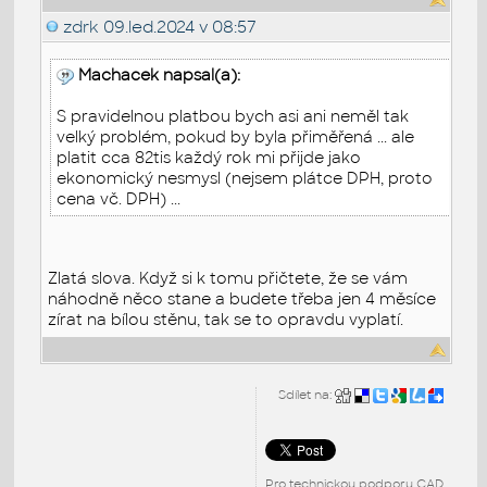
zdrk
09.led.2024 v 08:57
Machacek napsal(a):
S pravidelnou platbou bych asi ani neměl tak
velký problém, pokud by byla přiměřená ... ale
platit cca 82tis každý rok mi přijde jako
ekonomický nesmysl (nejsem plátce DPH, proto
cena vč. DPH) ...
Zlatá slova. Když si k tomu přičtete, že se vám
náhodně něco stane a budete třeba jen 4 měsíce
zírat na bílou stěnu, tak se to opravdu vyplatí.
Sdílet na:
Pro technickou podporu CAD