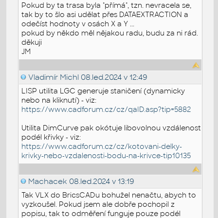
Pokud by ta trasa byla "přímá", tzn. nevracela se,
tak by to šlo asi udělat přes DATAEXTRACTION a
odečíst hodnoty v osách X a Y ...
pokud by někdo měl nějakou radu, budu za ni rád.
děkuji
JM
Vladimír Michl
08.led.2024 v 12:49
LISP utilita LGC generuje staničení (dynamicky
nebo na kliknutí) - viz:
https://www.cadforum.cz/cz/qaID.asp?tip=5882
Utilita DimCurve pak okótuje libovolnou vzdálenost
podél křivky - viz:
https://www.cadforum.cz/cz/kotovani-delky-
krivky-nebo-vzdalenosti-bodu-na-krivce-tip10135
Machacek
08.led.2024 v 13:19
Tak VLX do BricsCADu bohužel nenačtu, abych to
vyzkoušel. Pokud jsem ale dobře pochopil z
popisu, tak to odměření funguje pouze podél