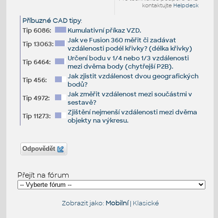
kontaktujte
Helpdesk
Příbuzné CAD tipy
:
Tip 6086:
Kumulativní příkaz VZD.
Jak ve Fusion 360 měřit či zadávat
Tip 13063:
vzdálenosti podél křivky? (délka křivky)
Určení bodu v 1/4 nebo 1/3 vzdálenosti
Tip 6464:
mezi dvěma body (chytřejší P2B).
Jak zjistit vzdálenost dvou geografických
Tip 456:
bodů?
Jak změřit vzdálenost mezi součástmi v
Tip 4972:
sestavě?
Zjištění nejmenší vzdálenosti mezi dvěma
Tip 11273:
objekty na výkresu.
Odpovědět
Přejít na fórum
Zobrazit jako:
Mobilní
|
Klasické