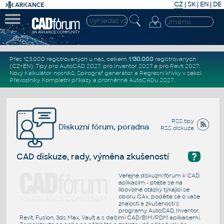
CZ
|
SK
|
EN
|
DE
Přes 123.000 registrovaných u nás, celkem
1.130.000
registrovaných
(CZ+EN)
. Tipy pro
AutoCAD 2027
, pro
Inventor 2027
a pro
Revit 2027
.
Nový
Kalkulátor nosníků
,
Spirograf generátor
a
Regresní křivky
v sekci
Převodníky
.
Kompletní
příkazy
a
proměnné AutoCADu 2027
.
RSS tipy
Diskuzní fórum, poradna
RSS diskuze
?
CAD diskuze, rady, výměna zkušeností
Veřejné diskuzní fórum k CAD
aplikacím - ptejte se na
libovolné otázky týkající se
oboru CAx, podělte se o vaše
znalosti a zkušenosti s
programy AutoCAD, Inventor,
Revit, Fusion, 3ds Max, Vault a s dalšími CAD/BIM/PDM aplikacemi.