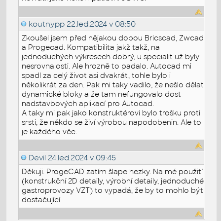
koutnypp
22.led.2024 v 08:50
Zkoušel jsem před nějakou dobou Bricscad, Zwcad
a Progecad. Kompatibilita jakž takž, na
jednoduchých výkresech dobrý, u specialit už byly
nesrovnalosti. Ale hrozně to padalo. Autocad mi
spadl za celý život asi dvakrát, tohle bylo i
několikrát za den. Pak mi taky vadilo, že nešlo dělat
dynamické bloky a že tam nefungovalo dost
nadstavbových aplikací pro Autocad.
A taky mi pak jako konstruktérovi bylo trošku proti
srsti, že někdo se živí výrobou napodobenin. Ale to
je každého věc.
Devil
24.led.2024 v 09:45
Děkuji. ProgeCAD zatím šlape hezky. Na mé použití
(konstrukční 2D detaily, výrobní detaily, jednoduché
gastroprovozy VZT) to vypadá, že by to mohlo být
dostačující.