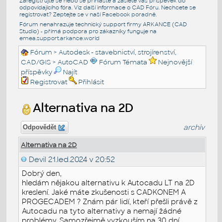
Zaregistrujte se nebo se přihlašte a zašlete váš příspěvek do
odpovídajícího fóra. Viz další informace o
CAD Fóru
. Nechcete se
registrovat? Zeptejte se v naší
Facebook poradně
.
Fórum nenahrazuje technický support firmy ARKANCE (CAD
Studio) - přímá podpora pro zákazníky funguje na
emea.support.arkance.world
Fórum
>
Autodesk - stavebnictví, strojírenství,
CAD/GIS
>
AutoCAD
Fórum Témata
Nejnovější
příspěvky
Najít
Registrovat
Přihlásit
Alternativa na 2D
archiv
Odpovědět
Alternativa na 2D
Devil
21.led.2024 v 20:52
Dobrý den,
hledám nějakou alternativu k Autocadu LT na 2D
kreslení. Jaké máte zkušenosti s CADKONEM A
PROGECADEM ? Znám pár lidí, kteří přešli právě z
Autocadu na tyto alternativy a nemají žádné
problémy. Samozřejmě vyzkouším na 30 dní