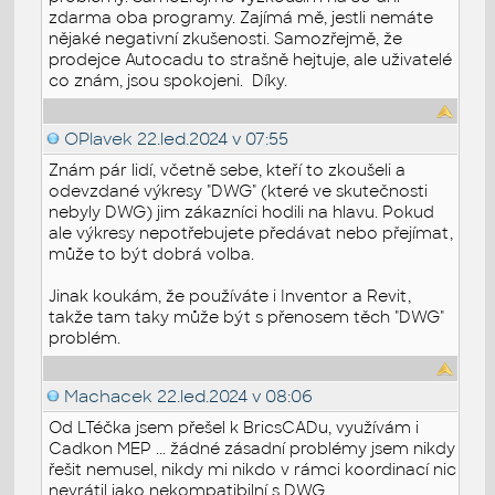
zdarma oba programy. Zajímá mě, jestli nemáte
nějaké negativní zkušenosti. Samozřejmě, že
prodejce Autocadu to strašně hejtuje, ale uživatelé
co znám, jsou spokojeni. Díky.
OPlavek
22.led.2024 v 07:55
Znám pár lidí, včetně sebe, kteří to zkoušeli a
odevzdané výkresy "DWG" (které ve skutečnosti
nebyly DWG) jim zákazníci hodili na hlavu. Pokud
ale výkresy nepotřebujete předávat nebo přejímat,
může to být dobrá volba.
Jinak koukám, že používáte i Inventor a Revit,
takže tam taky může být s přenosem těch "DWG"
problém.
Machacek
22.led.2024 v 08:06
Od LTéčka jsem přešel k BricsCADu, využívám i
Cadkon MEP ... žádné zásadní problémy jsem nikdy
řešit nemusel, nikdy mi nikdo v rámci koordinací nic
nevrátil jako nekompatibilní s DWG.