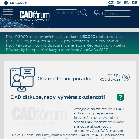
CZ
|
SK
|
EN
|
DE
Přes 123.000 registrovaných u nás, celkem
1.130.000
registrovaných
(CZ+EN)
. Tipy pro
AutoCAD 2027
, pro
Inventor 2027
a pro
Revit 2027
.
Nový
Kalkulátor nosníků
,
Spirograf generátor
a
Regresní křivky
v sekci
Převodníky
.
Kompletní
příkazy
a
proměnné AutoCADu 2027
.
RSS tipy
Diskuzní fórum, poradna
RSS diskuze
?
CAD diskuze, rady, výměna zkušeností
Veřejné diskuzní fórum k CAD
aplikacím - ptejte se na
libovolné otázky týkající se
oboru CAx, podělte se o vaše
znalosti a zkušenosti s
programy AutoCAD, Inventor,
Revit, Fusion, 3ds Max, Vault a s dalšími CAD/BIM/PDM aplikacemi.