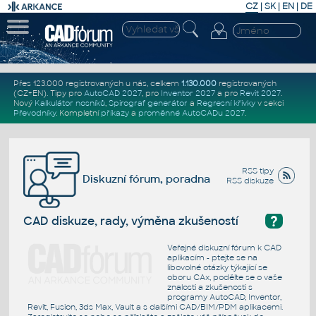
CZ
|
SK
|
EN
|
DE
Přes 123.000 registrovaných u nás, celkem
1.130.000
registrovaných
(CZ+EN)
. Tipy pro
AutoCAD 2027
, pro
Inventor 2027
a pro
Revit 2027
.
Nový
Kalkulátor nosníků
,
Spirograf generátor
a
Regresní křivky
v sekci
Převodníky
.
Kompletní
příkazy
a
proměnné AutoCADu 2027
.
RSS tipy
Diskuzní fórum, poradna
RSS diskuze
?
CAD diskuze, rady, výměna zkušeností
Veřejné diskuzní fórum k CAD
aplikacím - ptejte se na
libovolné otázky týkající se
oboru CAx, podělte se o vaše
znalosti a zkušenosti s
programy AutoCAD, Inventor,
Revit, Fusion, 3ds Max, Vault a s dalšími CAD/BIM/PDM aplikacemi.