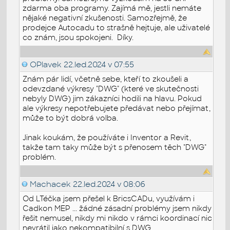
zdarma oba programy. Zajímá mě, jestli nemáte
nějaké negativní zkušenosti. Samozřejmě, že
prodejce Autocadu to strašně hejtuje, ale uživatelé
co znám, jsou spokojeni. Díky.
OPlavek
22.led.2024 v 07:55
Znám pár lidí, včetně sebe, kteří to zkoušeli a
odevzdané výkresy "DWG" (které ve skutečnosti
nebyly DWG) jim zákazníci hodili na hlavu. Pokud
ale výkresy nepotřebujete předávat nebo přejímat,
může to být dobrá volba.
Jinak koukám, že používáte i Inventor a Revit,
takže tam taky může být s přenosem těch "DWG"
problém.
Machacek
22.led.2024 v 08:06
Od LTéčka jsem přešel k BricsCADu, využívám i
Cadkon MEP ... žádné zásadní problémy jsem nikdy
řešit nemusel, nikdy mi nikdo v rámci koordinací nic
nevrátil jako nekompatibilní s DWG.