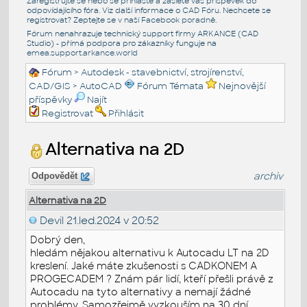
Zaregistrujte se nebo se přihlašte a zašlete váš příspěvek do
odpovídajícího fóra. Viz další informace o
CAD Fóru
. Nechcete se
registrovat? Zeptejte se v naší
Facebook poradně
.
Fórum nenahrazuje technický support firmy ARKANCE (CAD
Studio) - přímá podpora pro zákazníky funguje na
emea.support.arkance.world
Fórum
>
Autodesk - stavebnictví, strojírenství,
CAD/GIS
>
AutoCAD
Fórum Témata
Nejnovější
příspěvky
Najít
Registrovat
Přihlásit
Alternativa na 2D
archiv
Odpovědět
Alternativa na 2D
Devil
21.led.2024 v 20:52
Dobrý den,
hledám nějakou alternativu k Autocadu LT na 2D
kreslení. Jaké máte zkušenosti s CADKONEM A
PROGECADEM ? Znám pár lidí, kteří přešli právě z
Autocadu na tyto alternativy a nemají žádné
problémy. Samozřejmě vyzkouším na 30 dní