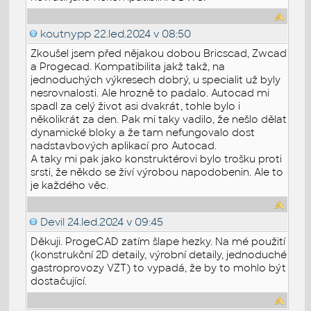
koutnypp
22.led.2024 v 08:50
Zkoušel jsem před nějakou dobou Bricscad, Zwcad
a Progecad. Kompatibilita jakž takž, na
jednoduchých výkresech dobrý, u specialit už byly
nesrovnalosti. Ale hrozně to padalo. Autocad mi
spadl za celý život asi dvakrát, tohle bylo i
několikrát za den. Pak mi taky vadilo, že nešlo dělat
dynamické bloky a že tam nefungovalo dost
nadstavbových aplikací pro Autocad.
A taky mi pak jako konstruktérovi bylo trošku proti
srsti, že někdo se živí výrobou napodobenin. Ale to
je každého věc.
Devil
24.led.2024 v 09:45
Děkuji. ProgeCAD zatím šlape hezky. Na mé použití
(konstrukční 2D detaily, výrobní detaily, jednoduché
gastroprovozy VZT) to vypadá, že by to mohlo být
dostačující.