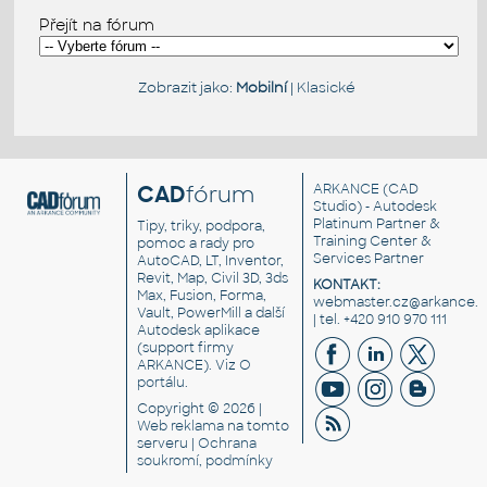
Přejít na fórum
Zobrazit jako:
Mobilní
|
Klasické
CAD
fórum
ARKANCE
(CAD
Studio) - Autodesk
Platinum Partner &
Tipy, triky, podpora,
Training Center &
pomoc a rady pro
Services Partner
AutoCAD, LT, Inventor,
Revit, Map, Civil 3D, 3ds
KONTAKT:
Max, Fusion, Forma,
webmaster.cz@arkance.w
Vault, PowerMill a další
| tel. +420 910 970 111
Autodesk aplikace
(support firmy
ARKANCE). Viz
O
portálu
.
Copyright © 2026 |
Web reklama
na tomto
serveru |
Ochrana
soukromí, podmínky