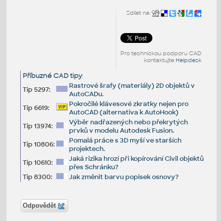
Sdílet na:
Pro technickou podporu CAD
kontaktujte
Helpdesk
Příbuzné CAD tipy
:
Rastrové šrafy (materiály) 2D objektů v
Tip 5297:
AutoCADu.
Pokročilé klávesové zkratky nejen pro
Tip 6619:
AutoCAD (alternativa k AutoHook)
Výběr nadřazených nebo překrytých
Tip 13974:
prvků v modelu Autodesk Fusion.
Pomalá práce s 3D myší ve starších
Tip 10806:
projektech.
Jaká rizika hrozí při kopírování Civil objektů
Tip 10610:
přes Schránku?
Tip 8300:
Jak změnit barvu popisek osnovy?
Odpovědět