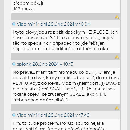
předem děkují
JASponza
Vladimír Michl
28.úno.2024 v 10:04
I tyto bloky jdou rozložit klasickým _EXPLODE. Jen
nesmí obsahovat 3D tělesa, povrchy a regiony. V
těchto speciálních případech to jde řešit jen
nějakou pomocnou editací samotného bloku.
splonk
28.úno.2024 v 10:15
No právě... mám tam hromadu solidu :-(. Cílem je
dostat ten tvar, který modifikují v ose Z, do rodiny v
REVITU. Když do Revitu vložím (naimportují) DWG s
blokem který má SCALE např., 1, 1, 0.5, tak mi se v
rodině objeví se zrušeným SCALE, jako 1, 1, 1.
Třebas něco dělám blbě...?
Vladimír Michl
28.úno.2024 v 17:49
Hm, to bude problém. Pokud jsou to nějaká
primitivní tělesa, šlo by asi převést/přepočíst