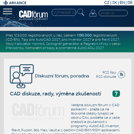
CZ
|
SK
|
EN
|
DE
Přes 123.000 registrovaných u nás, celkem
1.130.000
registrovaných
(CZ+EN)
. Tipy pro
AutoCAD 2027
, pro
Inventor 2027
a pro
Revit 2027
.
Nový
Kalkulátor nosníků
,
Spirograf generátor
a
Regresní křivky
v sekci
Převodníky
.
Kompletní
příkazy
a
proměnné AutoCADu 2027
.
RSS tipy
Diskuzní fórum, poradna
RSS diskuze
?
CAD diskuze, rady, výměna zkušeností
Veřejné diskuzní fórum k CAD
aplikacím - ptejte se na
libovolné otázky týkající se
oboru CAx, podělte se o vaše
znalosti a zkušenosti s
programy AutoCAD, Inventor,
Revit, Fusion, 3ds Max, Vault a s dalšími CAD/BIM/PDM aplikacemi.