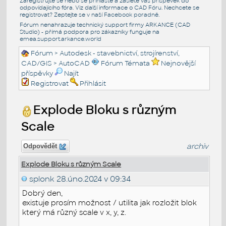
Zaregistrujte se nebo se přihlašte a zašlete váš příspěvek do
odpovídajícího fóra. Viz další informace o
CAD Fóru
. Nechcete se
registrovat? Zeptejte se v naší
Facebook poradně
.
Fórum nenahrazuje technický support firmy ARKANCE (CAD
Studio) - přímá podpora pro zákazníky funguje na
emea.support.arkance.world
Fórum
>
Autodesk - stavebnictví, strojírenství,
CAD/GIS
>
AutoCAD
Fórum Témata
Nejnovější
příspěvky
Najít
Registrovat
Přihlásit
Explode Bloku s různým
Scale
archiv
Odpovědět
Explode Bloku s různým Scale
splonk
28.úno.2024 v 09:34
Dobrý den,
existuje prosím možnost / utilita jak rozložit blok
který má různý scale v x, y, z.