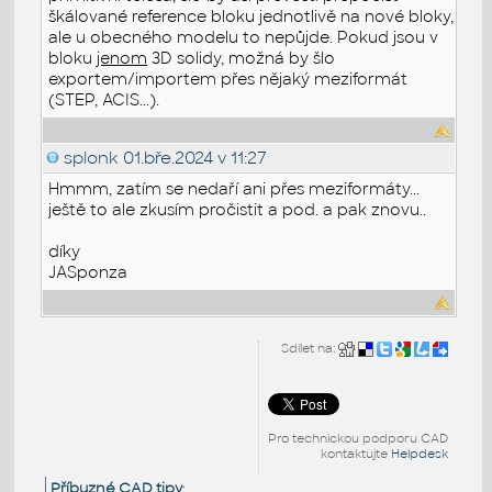
škálované reference bloku jednotlivě na nové bloky,
ale u obecného modelu to nepůjde. Pokud jsou v
bloku
jenom
3D solidy, možná by šlo
exportem/importem přes nějaký meziformát
(STEP, ACIS...).
splonk
01.bře.2024 v 11:27
Hmmm, zatím se nedaří ani přes meziformáty...
ještě to ale zkusím pročistit a pod. a pak znovu..
díky
JASponza
Sdílet na:
Pro technickou podporu CAD
kontaktujte
Helpdesk
Příbuzné CAD tipy
: