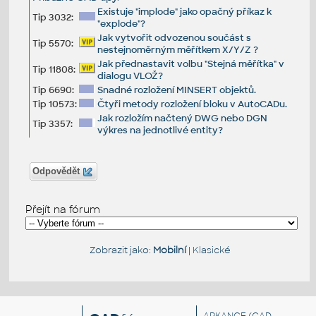
Existuje "implode" jako opačný příkaz k
Tip 3032:
"explode"?
Jak vytvořit odvozenou součást s
Tip 5570:
nestejnoměrným měřítkem X/Y/Z ?
Jak přednastavit volbu "Stejná měřítka" v
Tip 11808:
dialogu VLOŽ?
Tip 6690:
Snadné rozložení MINSERT objektů.
Tip 10573:
Čtyři metody rozložení bloku v AutoCADu.
Jak rozložím načtený DWG nebo DGN
Tip 3357:
výkres na jednotlivé entity?
Odpovědět
Přejít na fórum
Zobrazit jako:
Mobilní
|
Klasické