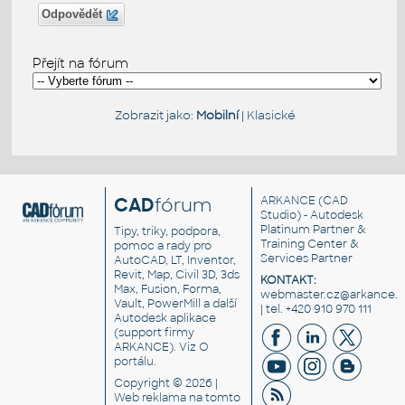
Odpovědět
Přejít na fórum
Zobrazit jako:
Mobilní
|
Klasické
CAD
fórum
ARKANCE
(CAD
Studio) - Autodesk
Platinum Partner &
Tipy, triky, podpora,
Training Center &
pomoc a rady pro
Services Partner
AutoCAD, LT, Inventor,
Revit, Map, Civil 3D, 3ds
KONTAKT:
Max, Fusion, Forma,
webmaster.cz@arkance.w
Vault, PowerMill a další
| tel. +420 910 970 111
Autodesk aplikace
(support firmy
ARKANCE). Viz
O
portálu
.
Copyright © 2026 |
Web reklama
na tomto