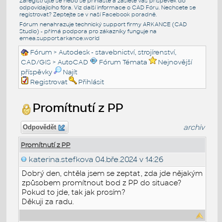
Zaregistrujte se nebo se přihlašte a zašlete váš příspěvek do
odpovídajícího fóra. Viz další informace o
CAD Fóru
. Nechcete se
registrovat? Zeptejte se v naší
Facebook poradně
.
Fórum nenahrazuje technický support firmy ARKANCE (CAD
Studio) - přímá podpora pro zákazníky funguje na
emea.support.arkance.world
Fórum
>
Autodesk - stavebnictví, strojírenství,
CAD/GIS
>
AutoCAD
Fórum Témata
Nejnovější
příspěvky
Najít
Registrovat
Přihlásit
Promítnutí z PP
archiv
Odpovědět
Promítnutí z PP
katerina.stefkova
04.bře.2024 v 14:26
Dobrý den, chtěla jsem se zeptat, zda jde nějakým
způsobem promítnout bod z PP do situace?
Pokud to jde, tak jak prosím?
Děkuji za radu.