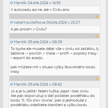
Mantlík
04.bře.2024 v 14:55
V autocadu asi ne, ale v Civilu ano
katerina.stefkova
04.bře.2024 v 20:27
A jak prosím v Civilu?
Mantlík
05.bře.2024 v 08:39
To byste ale musela dělat vše v civilu od začátku, tj.
šablona -> povrch -> trasa -> profil -> popisky trasy -
> export do acadu
pak můžete mít v situaci výšky libovolného bodu
trasy
Mantlík
05.bře.2024 v 08:42
Jo a je tu ještě i řešení tužka, papír i bez civilu.
Ale pak doporučuji si dát počátek podélňáku do
bodu "0, 10x srov. rovina", pak si jednoduše z
podélňáku odečtete staničení a výšku bodu