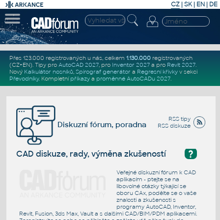
CZ
|
SK
|
EN
|
DE
Přes 123.000 registrovaných u nás, celkem
1.130.000
registrovaných
(CZ+EN)
. Tipy pro
AutoCAD 2027
, pro
Inventor 2027
a pro
Revit 2027
.
Nový
Kalkulátor nosníků
,
Spirograf generátor
a
Regresní křivky
v sekci
Převodníky
.
Kompletní
příkazy
a
proměnné AutoCADu 2027
.
RSS tipy
Diskuzní fórum, poradna
RSS diskuze
?
CAD diskuze, rady, výměna zkušeností
Veřejné diskuzní fórum k CAD
aplikacím - ptejte se na
libovolné otázky týkající se
oboru CAx, podělte se o vaše
znalosti a zkušenosti s
programy AutoCAD, Inventor,
Revit, Fusion, 3ds Max, Vault a s dalšími CAD/BIM/PDM aplikacemi.