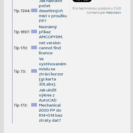
Jak nastavit
počet
Pro technickou podporu CAD
Tip 7244:
desetinných
kontaktujte
Helpdesk
míst v proužku
PP?
Neznámý
Tip 1897:
příkaz
AMCOPYRM.
net version
Tip 170:
cannot find
licence
Ve
vystínovaném
módu se
Tip 73:
ztrácí kurzor
(gr.karta
3DLabs).
Jak uložit
výkres z
AutoCAD
Tip 173:
Mechanical
2000 PP do
R14+G14 bez
ztráty dat?