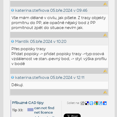
katerina.stefkova
05.bře.2024 v 09:46
Vše mám dělané v civilu, jak píšete. Z trasy objekty
promítnu do PP, ale opačně nějaký bod z PP
promítnout zpět do situace nevím jak.
Mantlík
05.bře.2024 v 10:20
Přes popisky trasy
Přidat popisky -> přidat popisky trasy ->typ:osová
vzdálenost ve stan.-pevný bod, -> styl: výška profilu
v bodě
katerina.stefkova
05.bře.2024 v 12:11
Děkuji.
Příbuzné CAD tipy
:
Sdílet na:
can not find
Tip 33:
net licence