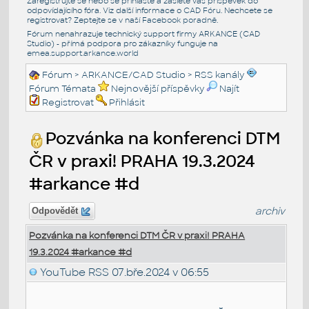
Zaregistrujte se nebo se přihlašte a zašlete váš příspěvek do
odpovídajícího fóra. Viz další informace o
CAD Fóru
. Nechcete se
registrovat? Zeptejte se v naší
Facebook poradně
.
Fórum nenahrazuje technický support firmy ARKANCE (CAD
Studio) - přímá podpora pro zákazníky funguje na
emea.support.arkance.world
Fórum
>
ARKANCE/CAD Studio
>
RSS kanály
Fórum Témata
Nejnovější příspěvky
Najít
Registrovat
Přihlásit
Pozvánka na konferenci DTM
ČR v praxi! PRAHA 19.3.2024
#arkance #d
archiv
Odpovědět
Pozvánka na konferenci DTM ČR v praxi! PRAHA
19.3.2024 #arkance #d
YouTube RSS
07.bře.2024 v 06:55