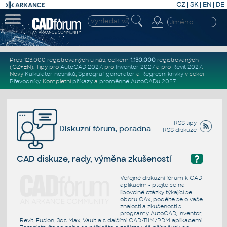
CZ
|
SK
|
EN
|
DE
Přes 123.000 registrovaných u nás, celkem
1.130.000
registrovaných
(CZ+EN)
. Tipy pro
AutoCAD 2027
, pro
Inventor 2027
a pro
Revit 2027
.
Nový
Kalkulátor nosníků
,
Spirograf generátor
a
Regresní křivky
v sekci
Převodníky
.
Kompletní
příkazy
a
proměnné AutoCADu 2027
.
RSS tipy
Diskuzní fórum, poradna
RSS diskuze
?
CAD diskuze, rady, výměna zkušeností
Veřejné diskuzní fórum k CAD
aplikacím - ptejte se na
libovolné otázky týkající se
oboru CAx, podělte se o vaše
znalosti a zkušenosti s
programy AutoCAD, Inventor,
Revit, Fusion, 3ds Max, Vault a s dalšími CAD/BIM/PDM aplikacemi.