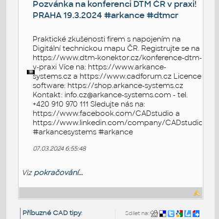
Pozvánka na konferenci DTM ČR v praxi!
PRAHA 19.3.2024 #arkance #dtmcr
Praktické zkušenosti firem s napojením na
Digitální technickou mapu ČR. Registrujte se na
https://www.dtm-konektor.cz/konference-dtm-
v-praxi Více na: https://www.arkance-
systems.cz a https://www.cadforum.cz Licence
software: https://shop.arkance-systems.cz
Kontakt: info.cz@arkance-systems.com - tel.
+420 910 970 111 Sledujte nás na:
https://www.facebook.com/CADstudio a
https://www.linkedin.com/company/CADstudio
#arkancesystems #arkance
07.03.2024 6:55:48
Viz
pokračování...
Příbuzné CAD tipy
:
Sdílet na: