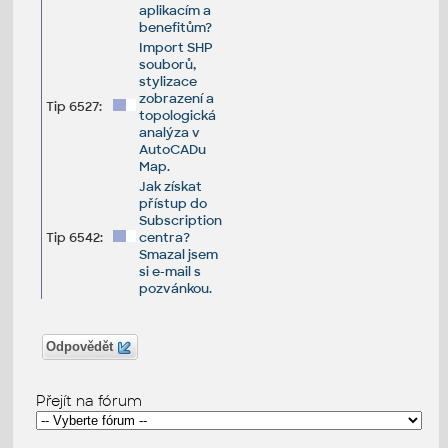
aplikacím a
benefitům?
Import SHP
souborů,
stylizace
zobrazení a
Tip 6527:
topologická
analýza v
AutoCADu
Map.
Jak získat
přístup do
Subscription
Tip 6542:
centra?
Smazal jsem
si e-mail s
pozvánkou.
Odpovědět
Přejít na fórum