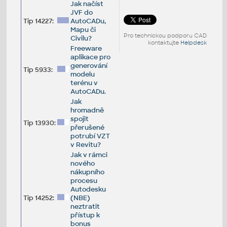
Jak načíst
JVF do
Tip 14227:
AutoCADu,
Mapu či
Pro technickou podporu CAD
Civilu?
kontaktujte
Helpdesk
Freeware
aplikace pro
generování
Tip 5933:
modelu
terénu v
AutoCADu.
Jak
hromadně
spojit
Tip 13930:
přerušené
potrubí VZT
v Revitu?
Jak v rámci
nového
nákupního
procesu
Autodesku
Tip 14252:
(NBE)
neztratit
přístup k
bonus