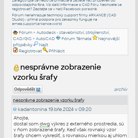
Zaregistrujte se nebo se přihlašte a zašlete váš příspěvek do
odpovídajícího fóra. Viz další informace o
CAD Fóru
. Nechcete se
registrovat? Zeptejte se v naší
Facebook poradně
.
Fórum nenahrazuje technický support firmy ARKANCE (CAD
Studio) - přímá podpora pro zákazníky funguje na
emea.support.arkance.world
Fórum
>
Autodesk - stavebnictví, strojírenství,
CAD/GIS
>
AutoCAD
Fórum Témata
Nejnovější
příspěvky
Najít
Registrovat
Přihlásit
nesprávne zobrazenie
vzorku šrafy
archiv
Odpovědět
nesprávne zobrazenie vzorku šrafy
kadantonina
19.bře.2024 v 09:20
Ahojte,
dostal som
dwg
výkres z externého prostredia, sú
v ňom zobrazené šrafy. Keď však rovnaký vzor
šrafy chcem vykresliť, s rovnakou mierkou aj uhlom