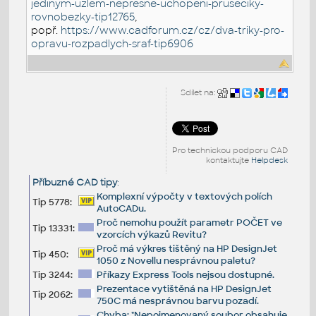
jedinym-uzlem-nepresne-uchopeni-pruseciky-
rovnobezky-tip12765
,
popř.
https://www.cadforum.cz/cz/dva-triky-pro-
opravu-rozpadlych-sraf-tip6906
Sdílet na:
Pro technickou podporu CAD
kontaktujte
Helpdesk
Příbuzné CAD tipy
:
Komplexní výpočty v textových polích
Tip 5778:
AutoCADu.
Proč nemohu použít parametr POČET ve
Tip 13331:
vzorcích výkazů Revitu?
Proč má výkres tištěný na HP DesignJet
Tip 450:
1050 z Novellu nesprávnou paletu?
Tip 3244:
Příkazy Express Tools nejsou dostupné.
Prezentace vytištěná na HP DesignJet
Tip 2062:
750C má nesprávnou barvu pozadí.
Chyba: "Nepojmenovaný soubor obsahuje