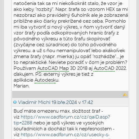
natočenia tak sa mi niekoľkokrát stalo, že vzor je
ako keby "rozbitý". Napr. šrafa so vzorom HEX sa mi
nezobrazí ako pravidelný 6uholník ale je zobrazená
približne ako čiarky prekrížené cez seba. Pomohlo
mi iba vytvoriť si nový výkres, v ňom vytvoriť daný
vzor šrafy podľa odkopírovaných hraníc šrafy z
pôvodného výkresu a túto šrafu skopírovať
(zvyčajne cez súradnice) do toho pôvodného
výkresu. a už s ňou nemanipulovať lebo akákoľvek
zmena šrafy (napr. mierka) ju opäť "rozhádže"
.
.. je
to nepraktické. Neviete poradiť v čom je problém?
Používam
AutoCAD Map
3D 2018 aj
AutoCAD
2022.
ďakujem. PS: externý výkres je tiež z
aplikácie
Autodesk
u.
Marian.
Vladimír Michl
19.bře.2024 v 17:42
Buď máte omezenu max. složitost šraf -
viz
https://www.cadforum.cz/cz/qaID.asp?
tip=2288
nebo je spíš výkres ve vysokých
souřadnicích a dochází tak k nepřesnostem -
viz
https://www.cadforum.cz/cz/usecky-s-