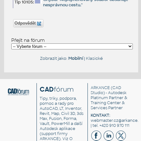
Tip 10105:
nesprávnou cestu."
Odpovědět
Přejít na fórum
Zobrazit jako:
Mobilní
|
Klasické
CAD
fórum
ARKANCE
(CAD
Studio) - Autodesk
Platinum Partner &
Tipy, triky, podpora,
Training Center &
pomoc a rady pro
Services Partner
AutoCAD, LT, Inventor,
Revit, Map, Civil 3D, 3ds
KONTAKT:
Max, Fusion, Forma,
webmaster.cz@arkance.w
Vault, PowerMill a další
| tel. +420 910 970 111
Autodesk aplikace
(support firmy
ARKANCE). Viz
O