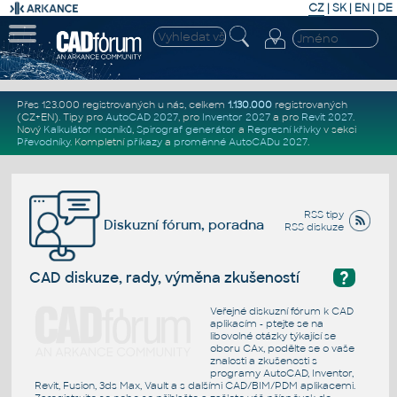
CZ
|
SK
|
EN
|
DE
Přes 123.000 registrovaných u nás, celkem
1.130.000
registrovaných
(CZ+EN)
. Tipy pro
AutoCAD 2027
, pro
Inventor 2027
a pro
Revit 2027
.
Nový
Kalkulátor nosníků
,
Spirograf generátor
a
Regresní křivky
v sekci
Převodníky
.
Kompletní
příkazy
a
proměnné AutoCADu 2027
.
RSS tipy
Diskuzní fórum, poradna
RSS diskuze
?
CAD diskuze, rady, výměna zkušeností
Veřejné diskuzní fórum k CAD
aplikacím - ptejte se na
libovolné otázky týkající se
oboru CAx, podělte se o vaše
znalosti a zkušenosti s
programy AutoCAD, Inventor,
Revit, Fusion, 3ds Max, Vault a s dalšími CAD/BIM/PDM aplikacemi.