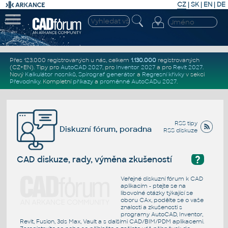
CZ
|
SK
|
EN
|
DE
Přes 123.000 registrovaných u nás, celkem
1.130.000
registrovaných
(CZ+EN)
. Tipy pro
AutoCAD 2027
, pro
Inventor 2027
a pro
Revit 2027
.
Nový
Kalkulátor nosníků
,
Spirograf generátor
a
Regresní křivky
v sekci
Převodníky
.
Kompletní
příkazy
a
proměnné AutoCADu 2027
.
RSS tipy
Diskuzní fórum, poradna
RSS diskuze
?
CAD diskuze, rady, výměna zkušeností
Veřejné diskuzní fórum k CAD
aplikacím - ptejte se na
libovolné otázky týkající se
oboru CAx, podělte se o vaše
znalosti a zkušenosti s
programy AutoCAD, Inventor,
Revit, Fusion, 3ds Max, Vault a s dalšími CAD/BIM/PDM aplikacemi.