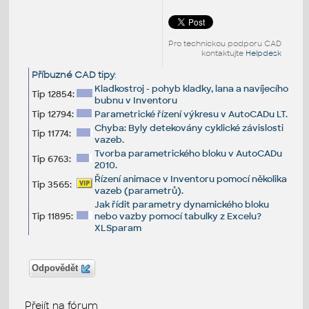
Pro technickou podporu CAD
kontaktujte
Helpdesk
Příbuzné CAD tipy
:
Kladkostroj - pohyb kladky, lana a navíjecího
Tip 12854:
bubnu v Inventoru
Tip 12794:
Parametrické řízení výkresu v AutoCADu LT.
Chyba: Byly detekovány cyklické závislosti
Tip 11774:
vazeb.
Tvorba parametrického bloku v AutoCADu
Tip 6763:
2010.
Řízení animace v Inventoru pomocí několika
Tip 3565:
vazeb (parametrů).
Jak řídit parametry dynamického bloku
Tip 11895:
nebo vazby pomocí tabulky z Excelu?
XLSparam
Odpovědět
Přejít na fórum