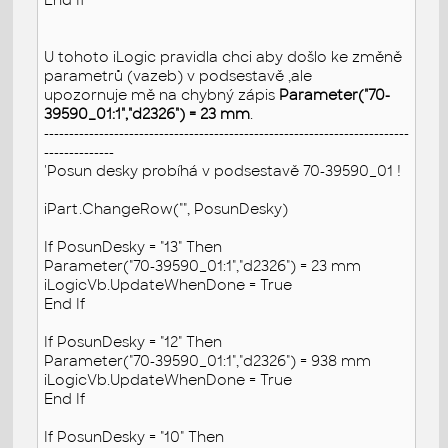
U tohoto iLogic pravidla chci aby došlo ke změně
parametrů (vazeb) v podsestavě ,ale
upozornuje mě na chybný zápis
Parameter("70-
39590_01:1","d2326") = 23 mm
.
-------------------------------------------------------------------------
--------------
'Posun desky probíhá v podsestavě 70-39590_01 !
iPart.ChangeRow("", PosunDesky)
If PosunDesky = "13" Then
Parameter("70-39590_01:1","d2326") = 23 mm
iLogicVb.UpdateWhenDone = True
End If
If PosunDesky = "12" Then
Parameter("70-39590_01:1","d2326") = 938 mm
iLogicVb.UpdateWhenDone = True
End If
If PosunDesky = "10" Then