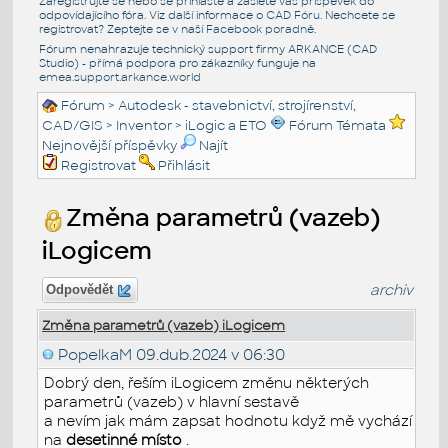
Zaregistrujte se nebo se přihlašte a zašlete váš příspěvek do
odpovídajícího fóra. Viz další informace o
CAD Fóru
. Nechcete se
registrovat? Zeptejte se v naší
Facebook poradně
.
Fórum nenahrazuje technický support firmy ARKANCE (CAD
Studio) - přímá podpora pro zákazníky funguje na
emea.support.arkance.world
Fórum
>
Autodesk - stavebnictví, strojírenství,
CAD/GIS
>
Inventor
>
iLogic a ETO
Fórum Témata
Nejnovější příspěvky
Najít
Registrovat
Přihlásit
Změna parametrů (vazeb)
iLogicem
archiv
Odpovědět
Změna parametrů (vazeb) iLogicem
PopelkaM
09.dub.2024 v 06:30
Dobrý den, řeším iLogicem změnu některých
parametrů (vazeb) v hlavní sestavě
a nevím jak mám zapsat hodnotu když mě vychází
na
desetinné místo
.