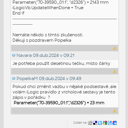
Parameter("70-39590_01:1", "d2326") = 2143 mm
iLogicVb.UpdateWhenDone = True
End If
-------------------------------------------------------------------------
--------------
Nemáte někdo s tímto zkušenosti.
Děkuji s pozdravem Popelka
Navara
09.dub.2024 v 09:21
Je potřeba použít desetinou tečku, místo čárky
PopelkaM
09.dub.2024 v 09:49
Pokud chci změnit vazbu v nějaké podsestavě ,ale
volám iLogic pravidlo z vrcholové sestavy je tento
zápis v pořádku
?
Parameter("70-39590_01:1","d2326") = 23 mm
Sdílet na: