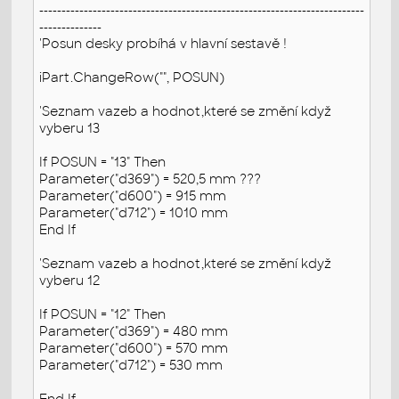
-------------------------------------------------------------------------
--------------
'Posun desky probíhá v hlavní sestavě !
iPart.ChangeRow("", POSUN)
'Seznam vazeb a hodnot,které se změní když
vyberu 13
If POSUN = "13" Then
Parameter("d369") = 520,5 mm ???
Parameter("d600") = 915 mm
Parameter("d712") = 1010 mm
End If
'Seznam vazeb a hodnot,které se změní když
vyberu 12
If POSUN = "12" Then
Parameter("d369") = 480 mm
Parameter("d600") = 570 mm
Parameter("d712") = 530 mm
End If