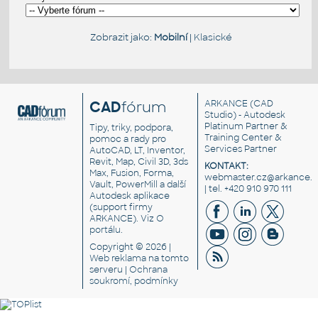
Zobrazit jako:
Mobilní
|
Klasické
CAD
fórum
ARKANCE
(CAD
Studio) - Autodesk
Platinum Partner &
Tipy, triky, podpora,
Training Center &
pomoc a rady pro
Services Partner
AutoCAD, LT, Inventor,
Revit, Map, Civil 3D, 3ds
KONTAKT:
Max, Fusion, Forma,
webmaster.cz@arkance.w
Vault, PowerMill a další
| tel. +420 910 970 111
Autodesk aplikace
(support firmy
ARKANCE). Viz
O
portálu
.
Copyright © 2026 |
Web reklama
na tomto
serveru |
Ochrana
soukromí, podmínky