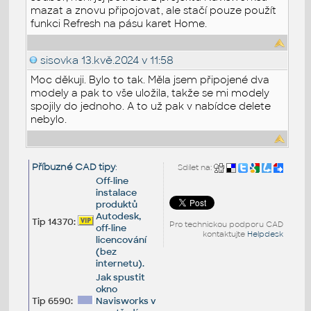
mazat a znovu připojovat, ale stačí pouze použít
funkci Refresh na pásu karet Home.
sisovka
13.kvě.2024 v 11:58
Moc děkuji. Bylo to tak. Měla jsem připojené dva
modely a pak to vše uložila, takže se mi modely
spojily do jednoho. A to už pak v nabídce delete
nebylo.
Příbuzné CAD tipy
:
Sdílet na:
Off-line
instalace
produktů
Autodesk,
Tip 14370:
Pro technickou podporu CAD
off-line
kontaktujte
Helpdesk
licencování
(bez
internetu).
Jak spustit
okno
Tip 6590:
Navisworks v