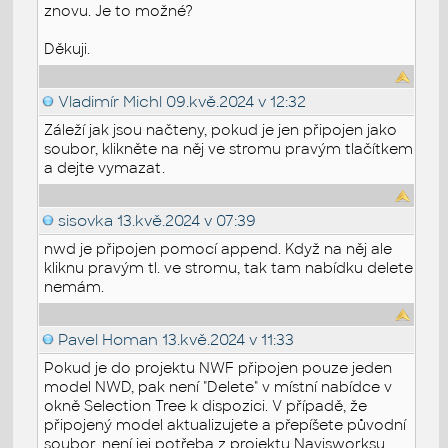
znovu. Je to možné?
Děkuji.
Vladimír Michl
09.kvě.2024 v 12:32
Záleží jak jsou načteny, pokud je jen připojen jako
soubor, klikněte na něj ve stromu pravým tlačítkem
a dejte vymazat.
sisovka
13.kvě.2024 v 07:39
nwd je připojen pomocí append. Když na něj ale
kliknu pravým tl. ve stromu, tak tam nabídku delete
nemám.
Pavel Homan
13.kvě.2024 v 11:33
Pokud je do projektu NWF připojen pouze jeden
model NWD, pak není "Delete" v místní nabídce v
okně Selection Tree k dispozici. V případě, že
připojený model aktualizujete a přepíšete původní
soubor, není jej potřeba z projektu Navisworksu