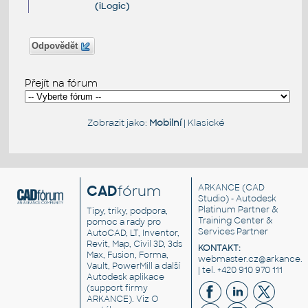
(iLogic)
Odpovědět
Přejít na fórum
Zobrazit jako:
Mobilní
|
Klasické
CAD
fórum
ARKANCE
(CAD
Studio) - Autodesk
Platinum Partner &
Tipy, triky, podpora,
Training Center &
pomoc a rady pro
Services Partner
AutoCAD, LT, Inventor,
Revit, Map, Civil 3D, 3ds
KONTAKT:
Max, Fusion, Forma,
webmaster.cz@arkance.w
Vault, PowerMill a další
| tel. +420 910 970 111
Autodesk aplikace
(support firmy
ARKANCE). Viz
O