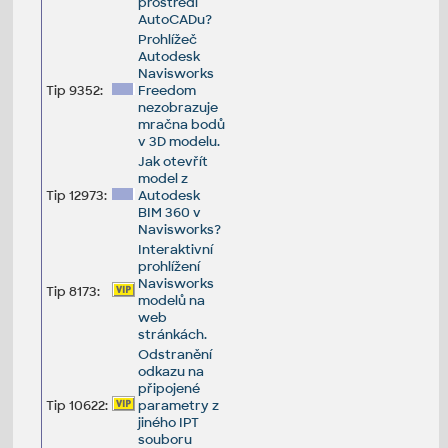
prostředí
AutoCADu?
Prohlížeč
Autodesk
Navisworks
Tip 9352:
Freedom
nezobrazuje
mračna bodů
v 3D modelu.
Jak otevřít
model z
Tip 12973:
Autodesk
BIM 360 v
Navisworks?
Interaktivní
prohlížení
Navisworks
Tip 8173:
modelů na
web
stránkách.
Odstranění
odkazu na
připojené
Tip 10622:
parametry z
jiného IPT
souboru