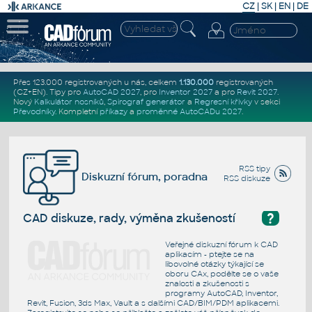
CZ
|
SK
|
EN
|
DE
Přes 123.000 registrovaných u nás, celkem
1.130.000
registrovaných
(CZ+EN)
. Tipy pro
AutoCAD 2027
, pro
Inventor 2027
a pro
Revit 2027
.
Nový
Kalkulátor nosníků
,
Spirograf generátor
a
Regresní křivky
v sekci
Převodníky
.
Kompletní
příkazy
a
proměnné AutoCADu 2027
.
RSS tipy
Diskuzní fórum, poradna
RSS diskuze
?
CAD diskuze, rady, výměna zkušeností
Veřejné diskuzní fórum k CAD
aplikacím - ptejte se na
libovolné otázky týkající se
oboru CAx, podělte se o vaše
znalosti a zkušenosti s
programy AutoCAD, Inventor,
Revit, Fusion, 3ds Max, Vault a s dalšími CAD/BIM/PDM aplikacemi.