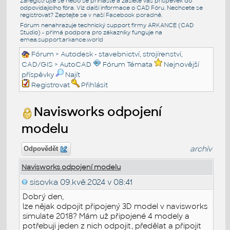
Zaregistrujte se nebo se přihlašte a zašlete váš příspěvek do
odpovídajícího fóra. Viz další informace o
CAD Fóru
. Nechcete se
registrovat? Zeptejte se v naší
Facebook poradně
.
Fórum nenahrazuje technický support firmy ARKANCE (CAD
Studio) - přímá podpora pro zákazníky funguje na
emea.support.arkance.world
Fórum
>
Autodesk - stavebnictví, strojírenství,
CAD/GIS
>
AutoCAD
Fórum Témata
Nejnovější
příspěvky
Najít
Registrovat
Přihlásit
Navisworks odpojení
modelu
archiv
Odpovědět
Navisworks odpojení modelu
sisovka
09.kvě.2024 v 08:41
Dobrý den,
lze nějak odpojit připojený 3D model v navisworks
simulate 2018? Mám už připojené 4 modely a
potřebuji jeden z nich odpojit, předělat a připojit