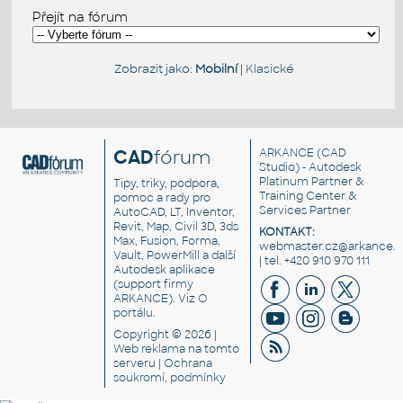
Přejít na fórum
Zobrazit jako:
Mobilní
|
Klasické
CAD
fórum
ARKANCE
(CAD
Studio) - Autodesk
Platinum Partner &
Tipy, triky, podpora,
Training Center &
pomoc a rady pro
Services Partner
AutoCAD, LT, Inventor,
Revit, Map, Civil 3D, 3ds
KONTAKT:
Max, Fusion, Forma,
webmaster.cz@arkance.w
Vault, PowerMill a další
| tel. +420 910 970 111
Autodesk aplikace
(support firmy
ARKANCE). Viz
O
portálu
.
Copyright © 2026 |
Web reklama
na tomto
serveru |
Ochrana
soukromí, podmínky