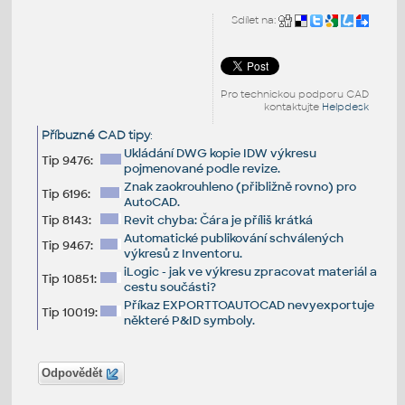
Sdílet na:
Pro technickou podporu CAD
kontaktujte
Helpdesk
Příbuzné CAD tipy
:
Ukládání DWG kopie IDW výkresu
Tip 9476:
pojmenované podle revize.
Znak zaokrouhleno (přibližně rovno) pro
Tip 6196:
AutoCAD.
Tip 8143:
Revit chyba: Čára je příliš krátká
Automatické publikování schválených
Tip 9467:
výkresů z Inventoru.
iLogic - jak ve výkresu zpracovat materiál a
Tip 10851:
cestu součásti?
Příkaz EXPORTTOAUTOCAD nevyexportuje
Tip 10019:
některé P&ID symboly.
Odpovědět