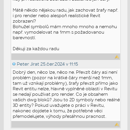
Mátě někdo nějakou radu, jak zachovat šrafy např.
i pro render nebo alespoň realistické Revit
zobrazení?
Bohužel symbolů mám mnoho mnoho a nemohu
např. vymodelovat na 1mm s požadovanou
barevností.
Děkuji za každou radu
Peter Jirat
25.čer.2024 v 11:15
Dobrý den, něco lze, něco ne. Převzít čáry asi není
problém (pozor na krátké čáry menší než 1mm,
tam už vznikají problémy), šrafy převzít přímo jako
Revit entitu nelze, hlavně vyplněné oblasti v Revitu
se nedají používat pro render. Co je obsahem
vašich dwg bloků? Jsou to 2D symboly nebo reálné
3D entity? Pokud uvažujete o práci v Revitu,
nakonec dojdete k tomu, že potřebné věci
přemodelujete, výhody přesáhnou pracnost.