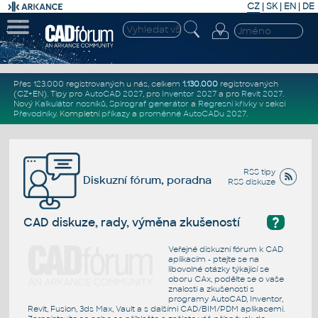
CZ
|
SK
|
EN
|
DE
Přes 123.000 registrovaných u nás, celkem
1.130.000
registrovaných
(CZ+EN)
. Tipy pro
AutoCAD 2027
, pro
Inventor 2027
a pro
Revit 2027
.
Nový
Kalkulátor nosníků
,
Spirograf generátor
a
Regresní křivky
v sekci
Převodníky
.
Kompletní
příkazy
a
proměnné AutoCADu 2027
.
RSS tipy
Diskuzní fórum, poradna
RSS diskuze
?
CAD diskuze, rady, výměna zkušeností
Veřejné diskuzní fórum k CAD
aplikacím - ptejte se na
libovolné otázky týkající se
oboru CAx, podělte se o vaše
znalosti a zkušenosti s
programy AutoCAD, Inventor,
Revit, Fusion, 3ds Max, Vault a s dalšími CAD/BIM/PDM aplikacemi.