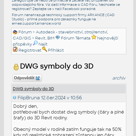
Zaregistrujte se nebo se přihlašte a zašlete váš příspěvek do
odpovídajícího fóra. Viz další informace o
CAD Fóru
. Nechcete se
registrovat? Zeptejte se v naší
Facebook poradně
.
Fórum nenahrazuje technický support firmy ARKANCE (CAD
Studio) - přímá podpora pro zákazníky funguje na
emea.support.arkance.world
Fórum
>
Autodesk - stavebnictví, strojírenství,
CAD/GIS
>
Revit, BIM
Fórum Témata
Nejnovější
příspěvky
Najít
Registrovat
Přihlásit
DWG symboly do 3D
archiv
Odpovědět
DWG symboly do 3D
FilipBruna
12.čer.2024 v 10:56
Dobrý den,
potřeboval bych dostat dwg symboly (čáry a plné
šrafy) do 3D Revit rodiny.
Obecný model v rodině zatím funguje tak na 50%
kdy při realistické zobrazení zůstanou jen čáry.