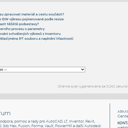
resu zpracovat materiál a cestu součásti?
 IDW výkresu pojmenované podle revize.
azit těžiště podsestavy?
xterního procesu s parametry
ování schválených výkresů z Inventoru.
ozklad jména IPT souboru a naplnění iVlastností.
Stránka byla vygenerována za 0,242 sekund.
rum
ARKA
Cente
, podpora, pomoc a rady pro AutoCAD, LT, Inventor, Revit,
KONT
3D, 3ds Max, Fusion, Forma, Vault, PowerMill a další Autodesk
webma