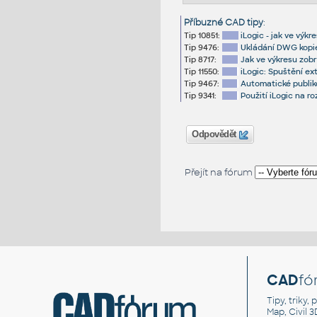
Příbuzné CAD tipy
:
Tip 10851:
iLogic - jak ve výk
Tip 9476:
Ukládání DWG kopie
Tip 8717:
Jak ve výkresu zobr
Tip 11550:
iLogic: Spuštění e
Tip 9467:
Automatické publik
Tip 9341:
Použití iLogic na r
Odpovědět
Přejít na fórum
CAD
fó
Tipy, triky
Map, Civil 