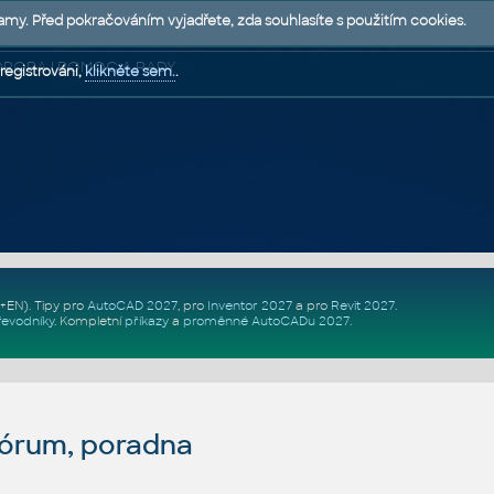
lamy. Před pokračováním vyjadřete, zda souhlasíte s použitím cookies.
 PODPORA | POMOC A RADY
registrováni,
klikněte sem.
.
Z+EN)
. Tipy pro
AutoCAD 2027
, pro
Inventor 2027
a pro
Revit 2027
.
řevodníky
.
Kompletní
příkazy
a
proměnné AutoCADu 2027
.
fórum, poradna