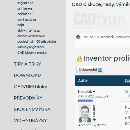
registrace
CAD diskuze, rady, výmě
přihlášení
odhlášení
správa účtu
najít
aktivní témata
archiv konference
Fórum
>
Autodesk - stavebni
posledních 100 příspěvků
lokality registrací
CAD blogy a média
Inventor prol
TIPY A TRIKY
Odpovědět
DOWNLOAD
Autor
Zp
CAD/BIM bloky
horalek
Zas
ARKANCE support
PŘEVODNÍKY
Po
ŠKOLENÍ/VÝUKA
V 
Př
VIDEO UKÁZKY
po
Arkance Systems