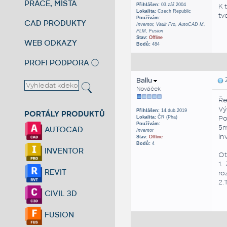
PRÁCE, MÍSTA
Přihlášen:
03.zář.2004
K 
Lokalita:
Czech Republic
tv
Používám:
CAD PRODUKTY
Inventor, Vault Pro, AutoCAD M,
PLM, Fusion
Stav:
Offline
WEB ODKAZY
Bodů:
484
PROFI PODPORA
ⓘ
Ballu
Z
Nováček
Ře
Vý
Přihlášen:
14.dub.2019
PORTÁLY PRODUKTŮ
Po
Lokalita:
ČR (Pha)
Používám:
5m
AUTOCAD
Inventor
In
Stav:
Offline
Bodů:
4
INVENTOR
Ot
1.
REVIT
ro
2.
CIVIL 3D
FUSION