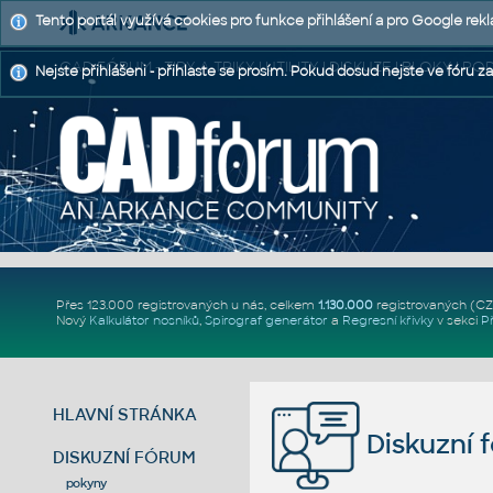
Tento portál využívá cookies pro funkce přihlášení a pro Google rek
CAD FÓRUM - TIPY A TRIKY | UTILITY | DISKUZE | BLOKY |
Nejste přihlášeni - přihlaste se prosím. Pokud dosud nejste ve fóru za
Přes 123.000 registrovaných u nás, celkem
1.130.000
registrovaných (C
Nový
Kalkulátor nosníků
,
Spirograf generátor
a
Regresní křivky
v sekci
P
HLAVNÍ STRÁNKA
Diskuzní 
DISKUZNÍ FÓRUM
pokyny