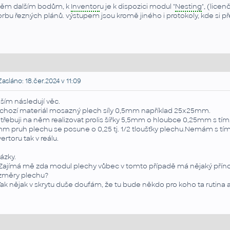
těm dalším bodům, k
Inventor
u je k dispozici modul "
Nesting
", (lice
orbu řezných plánů. výstupem jsou kromě jiného i protokoly, kde si přeč
asláno: 18.čer.2024 v 11:09
ším následují věc.
chozí materiál mosazný plech síly 0,5mm například 25x25mm.
třebuji na něm realizovat prolis šířky 5,5mm o hloubce 0,25mm s tí
m pruh plechu se posune o 0,25 tj. 1/2 tloušťky plechu.Nemám s tím 
vertoru tak v reálu.
ázky.
 Zajímá mě zda modul plechy vůbec v tomto případě má nějaký příno
změry plechu?
Tak nějak v skrytu duše doufám, že tu bude někdo pro koho ta rutina 