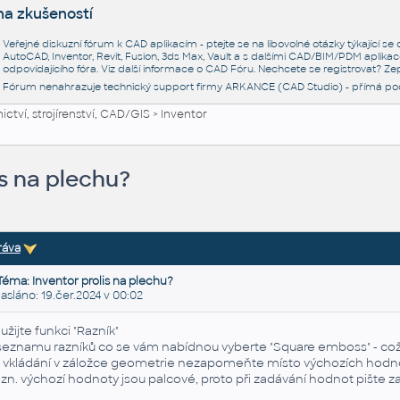
na zkušeností
Veřejné diskuzní fórum k CAD aplikacím - ptejte se na libovolné otázky týkající s
AutoCAD, Inventor, Revit, Fusion, 3ds Max, Vault a s dalšími CAD/BIM/PDM aplikac
odpovídajícího fóra. Viz další informace o
CAD Fóru
. Nechcete se registrovat? Zep
Fórum nenahrazuje technický support firmy ARKANCE (CAD Studio) - přímá po
ctví, strojírenství, CAD/GIS
>
Inventor
is na plechu?
ráva
Téma: Inventor prolis na plechu?
láno: 19.čer.2024 v 00:02
užijte funkci "Razník"
seznamu razníků co se vám nabídnou vyberte "Square emboss" - což j
i vkládání v záložce geometrie nezapomeňte místo výchozích hodnot
zn. výchozí hodnoty jsou palcové, proto při zadávání hodnot pište za 