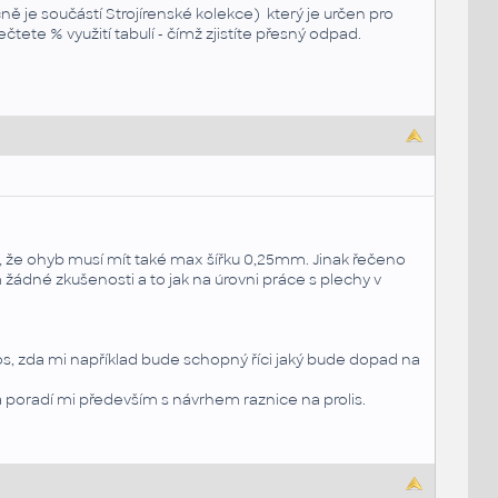
nčně je součástí Strojírenské kolekce) který je určen pro
tete % využití tabulí - čímž zjistíte přesný odpad.
m, že ohyb musí mít také max šířku 0,25mm. Jinak řečeno
žádné zkušenosti a to jak na úrovni práce s plechy v
s, zda mi například bude schopný říci jaký bude dopad na
a poradí mi především s návrhem raznice na prolis.