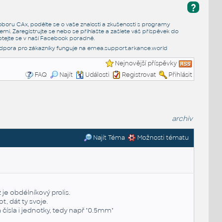
?
e oboru CAx, podělte se o vaše znalosti a zkušenosti s programy
emi. Zaregistrujte se nebo se přihlašte a zašlete váš příspěvek do
tejte se v naší
Facebook poradně
.
dpora pro zákazníky funguje na
emea.support.arkance.world
Nejnovější příspěvky
FAQ
Najít
Události
Registrovat
Přihlásit
archiv
Najít Téma
Možnosti tématu
e obdélníkový prolis.
, dát ty svoje.
čísla i jednotky, tedy např "0.5mm"