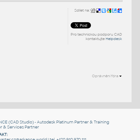
Sdílet na:
Pro technickou podporu CAD
kontaktujte
Helpdesk
Oprávnění fóra
NCE
(CAD Studio) - Autodesk Platinum Partner & Training
r & Services Partner
AKT:
ster.cz@arkance.world | tel. +420 910 970 111