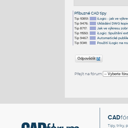
Příbuzné CAD tipy
:
Tip 10851:
iLogic - jak ve výk
Tip 9476:
Ukládání DWG kopie
Tip 8717:
Jak ve výkresu zobr
Tip 11550:
iLogic: Spuštění e
Tip 9467:
Automatické publik
Tip 9341:
Použití iLogic na r
Odpovědět
Přejít na fórum
CAD
fó
Tipy, triky