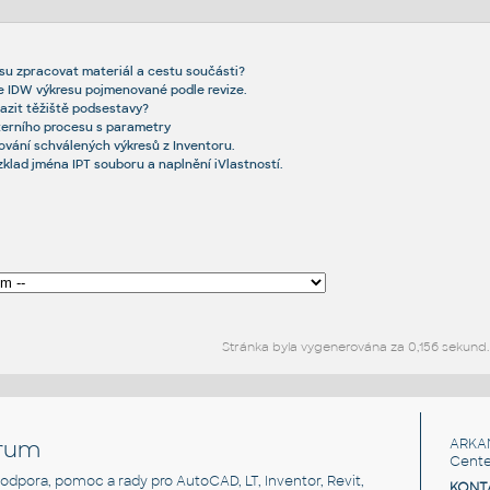
resu zpracovat materiál a cestu součásti?
 IDW výkresu pojmenované podle revize.
azit těžiště podsestavy?
xterního procesu s parametry
ování schválených výkresů z Inventoru.
ozklad jména IPT souboru a naplnění iVlastností.
Stránka byla vygenerována za 0,156 sekund.
rum
ARKA
Cente
, podpora, pomoc a rady pro AutoCAD, LT, Inventor, Revit,
KONT