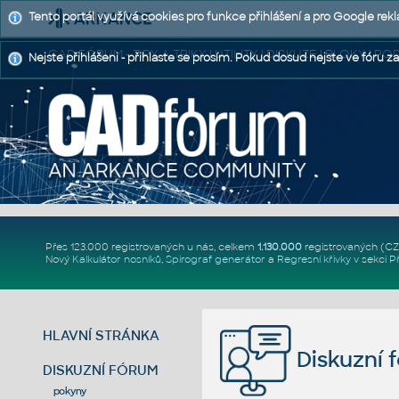
Tento portál využívá cookies pro funkce přihlášení a pro Google rek
CAD FÓRUM - TIPY A TRIKY | UTILITY | DISKUZE | BLOKY |
Nejste přihlášeni - přihlaste se prosím. Pokud dosud nejste ve fóru za
Přes 123.000 registrovaných u nás, celkem
1.130.000
registrovaných (C
Nový
Kalkulátor nosníků
,
Spirograf generátor
a
Regresní křivky
v sekci
P
HLAVNÍ STRÁNKA
Diskuzní 
DISKUZNÍ FÓRUM
pokyny