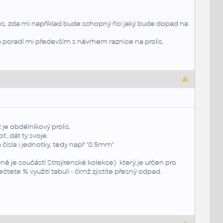
s, zda mi například bude schopný říci jaký bude dopad na
a poradí mi především s návrhem raznice na prolis.
e obdélníkový prolis.
, dát ty svoje.
čísla i jednotky, tedy např "0.5mm"
nčně je součástí Strojírenské kolekce) který je určen pro
tete % využití tabulí - čímž zjistíte přesný odpad.