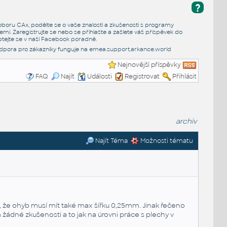
?
e oboru CAx, podělte se o vaše znalosti a zkušenosti s programy
emi. Zaregistrujte se nebo se přihlašte a zašlete váš příspěvek do
tejte se v naší
Facebook poradně
.
dpora pro zákazníky funguje na
emea.support.arkance.world
Nejnovější příspěvky
FAQ
Najít
Události
Registrovat
Přihlásit
archiv
Najít Téma
Možnosti tématu
m, že ohyb musí mít také max šířku 0,25mm. Jinak řečeno
žádné zkušenosti a to jak na úrovni práce s plechy v