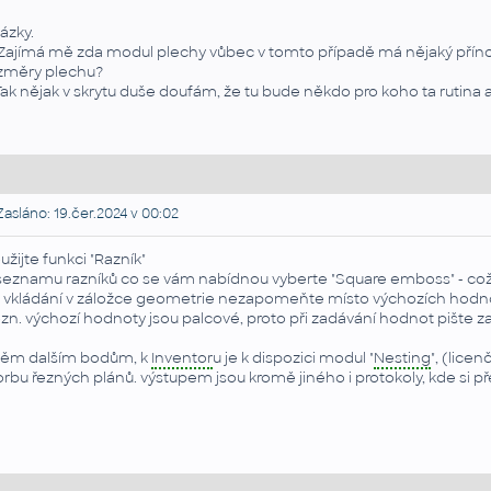
ázky.
 Zajímá mě zda modul plechy vůbec v tomto případě má nějaký příno
změry plechu?
Tak nějak v skrytu duše doufám, že tu bude někdo pro koho ta rutina 
asláno: 19.čer.2024 v 00:02
užijte funkci "Razník"
seznamu razníků co se vám nabídnou vyberte "Square emboss" - což j
i vkládání v záložce geometrie nezapomeňte místo výchozích hodnot
zn. výchozí hodnoty jsou palcové, proto při zadávání hodnot pište za 
těm dalším bodům, k
Inventor
u je k dispozici modul "
Nesting
", (lice
orbu řezných plánů. výstupem jsou kromě jiného i protokoly, kde si přeč