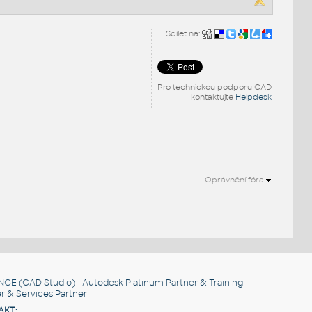
Sdílet na:
Pro technickou podporu CAD
kontaktujte
Helpdesk
Oprávnění fóra
NCE
(CAD Studio) - Autodesk Platinum Partner & Training
r & Services Partner
AKT: