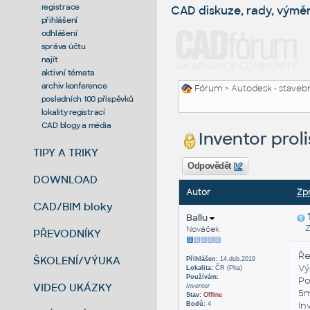
registrace
CAD diskuze, rady, výmě
přihlášení
odhlášení
správa účtu
najít
aktivní témata
archiv konference
Fórum
>
Autodesk - stavebni
posledních 100 příspěvků
lokality registrací
CAD blogy a média
Inventor prol
TIPY A TRIKY
Odpovědět
DOWNLOAD
Autor
Zp
CAD/BIM bloky
Ballu
Zas
Nováček
PŘEVODNÍKY
Ře
ŠKOLENÍ/VÝUKA
Přihlášen:
14.dub.2019
Vý
Lokalita:
ČR (Pha)
Používám:
Po
VIDEO UKÁZKY
Inventor
5m
Stav:
Offline
In
Bodů:
4