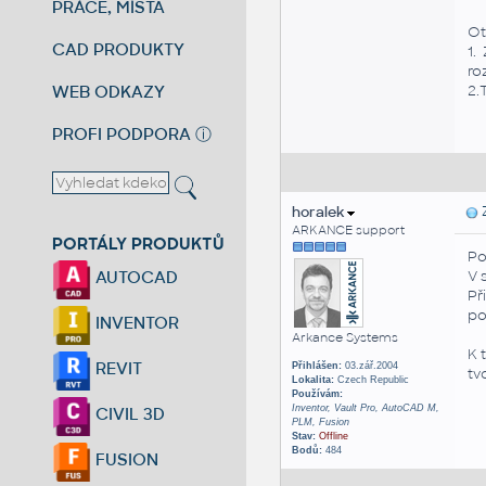
PRÁCE, MÍSTA
Ot
CAD PRODUKTY
1.
ro
WEB ODKAZY
2.
PROFI PODPORA
ⓘ
horalek
Z
ARKANCE support
PORTÁLY PRODUKTŮ
Po
V 
AUTOCAD
Př
po
INVENTOR
Arkance Systems
K 
REVIT
Přihlášen:
03.zář.2004
tv
Lokalita:
Czech Republic
Používám:
Inventor, Vault Pro, AutoCAD M,
CIVIL 3D
PLM, Fusion
Stav:
Offline
Bodů:
484
FUSION