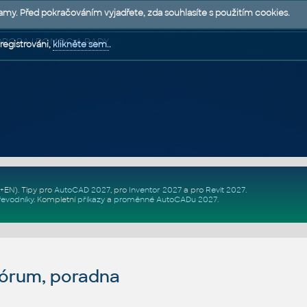
lamy. Před pokračováním vyjadřete, zda souhlasíte s použitím cookies.
 PODPORA | POMOC A RADY
registrováni,
klikněte sem.
.
Z+EN)
. Tipy pro
AutoCAD 2027
, pro
Inventor 2027
a pro
Revit 2027
.
řevodníky
.
Kompletní
příkazy
a
proměnné AutoCADu 2027
.
fórum, poradna