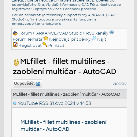
Zaregistrujte se nebo se přihlašte a zašlete váš příspěvek do
odpovídajícího fóra. Viz další informace o
CAD Fóru
. Nechcete se
registrovat? Zeptejte se v naší
Facebook poradně
.
Fórum nenahrazuje technický support firmy ARKANCE (CAD
Studio) - přímá podpora pro zákazníky funguje na
emea.support.arkance.world
Fórum
>
ARKANCE/CAD Studio
>
RSS kanály
Fórum Témata
Nejnovější příspěvky
Najít
Registrovat
Přihlásit
MLfillet - fillet multilines -
zaoblení multičar - AutoCAD
archiv
Odpovědět
MLfillet - fillet multilines - zaoblení multičar - AutoCAD
YouTube RSS
31.čvc.2024 v 14:53
MLfillet - fillet multilines - zaoblení
multičar - AutoCAD