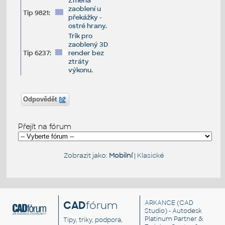
Změna
zaoblení u
Tip 9821:
překážky -
ostré hrany.
Trik pro
zaoblený 3D
Tip 6237:
render bez
ztráty
výkonu.
Odpovědět
Přejít na fórum
Zobrazit jako:
Mobilní
|
Klasické
CAD
fórum
ARKANCE
(CAD
Studio) - Autodesk
Platinum Partner &
Tipy, triky, podpora,