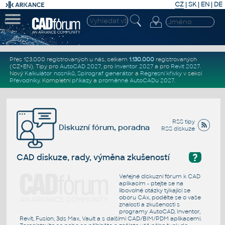
CZ
|
SK
|
EN
|
DE
Přes 123.000 registrovaných u nás, celkem
1.130.000
registrovaných
(CZ+EN)
. Tipy pro
AutoCAD 2027
, pro
Inventor 2027
a pro
Revit 2027
.
Nový
Kalkulátor nosníků
,
Spirograf generátor
a
Regresní křivky
v sekci
Převodníky
.
Kompletní
příkazy
a
proměnné AutoCADu 2027
.
RSS tipy
Diskuzní fórum, poradna
RSS diskuze
?
CAD diskuze, rady, výměna zkušeností
Veřejné diskuzní fórum k CAD
aplikacím - ptejte se na
libovolné otázky týkající se
oboru CAx, podělte se o vaše
znalosti a zkušenosti s
programy AutoCAD, Inventor,
Revit, Fusion, 3ds Max, Vault a s dalšími CAD/BIM/PDM aplikacemi.