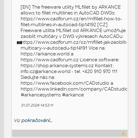
[EN] The freeware utility MLfillet by ARKANCE
allows to fillet multilines in AutoCAD DWGs:
https://www.cadforum.cz/en/mlfillet-how-to-
fillet-multilines-in-autocad-tip14192 [CZ]
Freeware utilita MLfillet od ARKANCE umožňuje
zaoblit multičáry v DWG výkresech AutoCADu:
https://www.cadforum.cz/cz/mlfillet-jak-zaoblit-
multicary-v-autocadu-tip14191 Více na:
https://arkance.world a
https://www.cadforum.cz Licence software:
https://shop.arkance-systems.cz Kontakt:
info.cz@arkance.world - tel. +420 910 970 111
Sledujte nás na:
https://www.facebook.com/CADstudio a
https://www.linkedin.com/company/CADstudio
#arkancesystems #arkance
31.07.2024 14:53:11
Viz
pokračování...