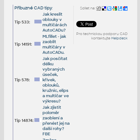
Příbuzné CAD tipy
:
Sdílet na:
Jak kreslit
oblouky v
Tip 533:
multičárách
AutoCADu?
Pro technickou podporu CAD
MLfillet - jak
kontaktujte
Helpdesk
zaoblit
Tip 14191:
multičáry v
AutoCADu.
Jak posčítat
délku
vybraných
úseček,
Tip 578:
křivek,
oblouků,
kružnic, elips
a multičar ve
výkresu?
Jak zjistit
poloměr
zaoblení a
Tip 14874:
přenést jej na
další rohy?
FBE