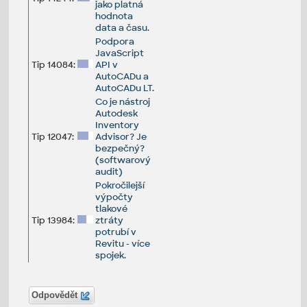
jako platná
hodnota
data a času.
Podpora
JavaScript
Tip 14084:
API v
AutoCADu a
AutoCADu LT.
Co je nástroj
Autodesk
Inventory
Tip 12047:
Advisor? Je
bezpečný?
(softwarový
audit)
Pokročilejší
výpočty
tlakové
Tip 13984:
ztráty
potrubí v
Revitu - více
spojek.
Odpovědět