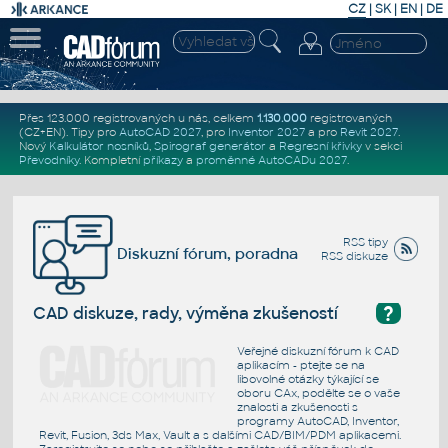
CZ
|
SK
|
EN
|
DE
Přes 123.000 registrovaných u nás, celkem
1.130.000
registrovaných
(CZ+EN)
. Tipy pro
AutoCAD 2027
, pro
Inventor 2027
a pro
Revit 2027
.
Nový
Kalkulátor nosníků
,
Spirograf generátor
a
Regresní křivky
v sekci
Převodníky
.
Kompletní
příkazy
a
proměnné AutoCADu 2027
.
RSS tipy
Diskuzní fórum, poradna
RSS diskuze
?
CAD diskuze, rady, výměna zkušeností
Veřejné diskuzní fórum k CAD
aplikacím - ptejte se na
libovolné otázky týkající se
oboru CAx, podělte se o vaše
znalosti a zkušenosti s
programy AutoCAD, Inventor,
Revit, Fusion, 3ds Max, Vault a s dalšími CAD/BIM/PDM aplikacemi.