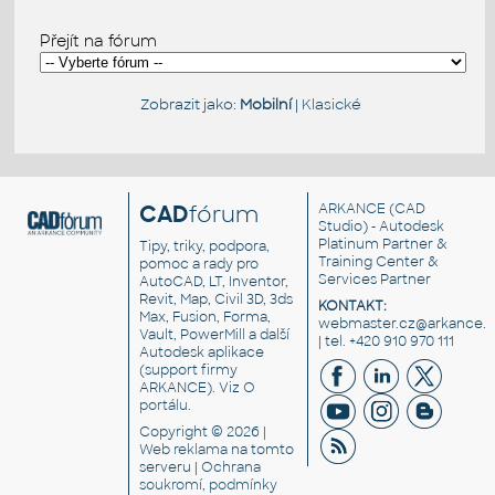
Přejít na fórum
Zobrazit jako:
Mobilní
|
Klasické
CAD
fórum
ARKANCE
(CAD
Studio) - Autodesk
Platinum Partner &
Tipy, triky, podpora,
Training Center &
pomoc a rady pro
Services Partner
AutoCAD, LT, Inventor,
Revit, Map, Civil 3D, 3ds
KONTAKT:
Max, Fusion, Forma,
webmaster.cz@arkance.w
Vault, PowerMill a další
| tel. +420 910 970 111
Autodesk aplikace
(support firmy
ARKANCE). Viz
O
portálu
.
Copyright © 2026 |
Web reklama
na tomto
serveru |
Ochrana
soukromí, podmínky