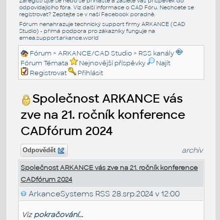
Zaregistrujte se nebo se přihlašte a zašlete váš příspěvek do
odpovídajícího fóra. Viz další informace o
CAD Fóru
. Nechcete se
registrovat? Zeptejte se v naší
Facebook poradně
.
Fórum nenahrazuje technický support firmy ARKANCE (CAD
Studio) - přímá podpora pro zákazníky funguje na
emea.support.arkance.world
Fórum
>
ARKANCE/CAD Studio
>
RSS kanály
Fórum Témata
Nejnovější příspěvky
Najít
Registrovat
Přihlásit
Společnost ARKANCE vás
zve na 21. ročník konference
CADfórum 2024
archiv
Odpovědět
Společnost ARKANCE vás zve na 21. ročník konference
CADfórum 2024
ArkanceSystems RSS
28.srp.2024 v 12:00
Viz
pokračování...