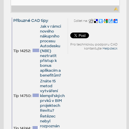
Příbuzné CAD tipy
:
Sdílet na:
Jak v rámci
nového
nákupního
procesu
Pro technickou podporu CAD
Autodesku
kontaktujte
Helpdesk
Tip 14252:
(NBE)
neztratit
přístup k
bonus
aplikacím a
benefitům?
Znáte 15
metod
vytváření
Tip 14750:
klempířských
prvků v BIM
projektech
Revitu?
Řetězec
nebyl
rozpoznán
Tip 14244: