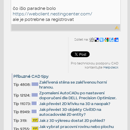
čo išlo paradne bolo
https://webclient.nestingcenter.com/
ale je potrebne sa registrovat
Sdílet na:
Pro technickou podporu CAD
kontaktujte
Helpdesk
Příbuzné CAD tipy
:
Zakřivená stěna se zakřivenou horní
Tip 4808:
hranou.
Zpomalení AutoCADu po nastavení
Tip 12124:
doporučení dle DELL Precision Optimizer.
Tip 11073:
Jak převést 2D křivku na 3D a naopak?
Jak převést 3D objekty Civil3D na
Tip 8949:
autocadovské 2D entity?
Tip 319:
Jak z 3D výkresu dostat 2D pohled?
Jak vybrat pracovní rovinu nebo plochu
Tip 9755: