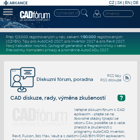
CZ
|
SK
|
EN
|
DE
Přes 123.000 registrovaných u nás, celkem
1.130.000
registrovaných
(CZ+EN)
. Tipy pro
AutoCAD 2027
, pro
Inventor 2027
a pro
Revit 2027
.
Nový
Kalkulátor nosníků
,
Spirograf generátor
a
Regresní křivky
v sekci
Převodníky
.
Kompletní
příkazy
a
proměnné AutoCADu 2027
.
RSS tipy
Diskuzní fórum, poradna
RSS diskuze
?
CAD diskuze, rady, výměna zkušeností
Veřejné diskuzní fórum k CAD
aplikacím - ptejte se na
libovolné otázky týkající se
oboru CAx, podělte se o vaše
znalosti a zkušenosti s
programy AutoCAD, Inventor,
Revit, Fusion, 3ds Max, Vault a s dalšími CAD/BIM/PDM aplikacemi.