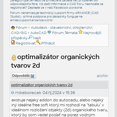
Zaregistrujte se nebo se přihlašte a zašlete váš příspěvek do
odpovídajícího fóra. Viz další informace o
CAD Fóru
. Nechcete se
registrovat? Zeptejte se v naší
Facebook poradně
.
Fórum nenahrazuje technický support firmy ARKANCE (CAD
Studio) - přímá podpora pro zákazníky funguje na
emea.support.arkance.world
Fórum
>
Autodesk - stavebnictví, strojírenství,
CAD/GIS
>
AutoCAD
Fórum Témata
Nejnovější
příspěvky
Najít
Registrovat
Přihlásit
optimalizátor organických
tvarov 2d
archiv
Odpovědět
optimalizátor organických tvarov 2d
mikeborecek
04.říj.2024 v 15:36
existuje nejaký addon do autocadu, alebo nejaký
iný ideálne free soft ktorý mi roshodí na "tabulu" v
ideálnom rozložení objekty (2d) organického tvaru,
ktorý by som vedel poslať na porez vodným