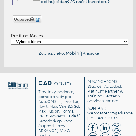
definující daný 2D náčrt Inventoru?
Odpovědět
Přejít na fórum
Zobrazit jako:
Mobilní
|
Klasické
CAD
fórum
ARKANCE
(CAD
Studio) - Autodesk
Platinum Partner &
Tipy, triky, podpora,
Training Center &
pomoc a rady pro
Services Partner
AutoCAD, LT, Inventor,
Revit, Map, Civil 3D, 3ds
KONTAKT:
Max, Fusion, Forma,
webmaster.cz@arkance.w
Vault, PowerMill a další
| tel. +420 910 970 111
Autodesk aplikace
(support firmy
ARKANCE). Viz
O
portálu
.