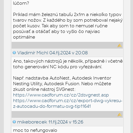
lúčom?
Príklad mám železnú tabuľu 2x1m a niekoľko typov
tvarov nožov. Z každého by som potreboval nejaký
počet kusov. Tak aby som to nemusel ručne
posúvať a otáčať aby to vyšlo čo najviac
optimálne
Vladimír Michl
04.říj.2024 v 20:08
Ano, takových nástrojů je několik, případně i včetně
toho generování NC kódu pro vyřezávání.
Např. nadstavba AutoNest, Autodesk Inventor
Nesting Utility, Autodesk Fusion. Nebo můžete
zkusit online nástroj SVGnest:
https://www.cadforum.cz/cz/2dsvgnest.asp
https://www.cadforum.cz/cz/export-dwg-vykresu-
z-autocadu-do-formatu-svg-tip11641
mikeborecek
11.říj.2024 v 15:26
moc to nefungovalo