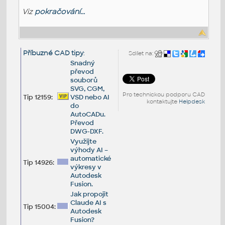
Viz
pokračování...
Příbuzné CAD tipy
:
Sdílet na:
Snadný
převod
souborů
SVG, CGM,
Pro technickou podporu CAD
Tip 12159:
VSD nebo AI
kontaktujte
Helpdesk
do
AutoCADu.
Převod
DWG-DXF.
Využijte
výhody AI –
automatické
Tip 14926:
výkresy v
Autodesk
Fusion.
Jak propojit
Claude AI s
Tip 15004:
Autodesk
Fusion?