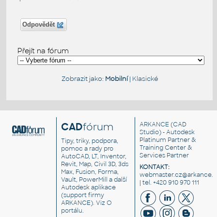
Odpovědět
Přejít na fórum
Zobrazit jako:
Mobilní
|
Klasické
CAD
fórum
ARKANCE
(CAD
Studio) - Autodesk
Platinum Partner &
Tipy, triky, podpora,
Training Center &
pomoc a rady pro
Services Partner
AutoCAD, LT, Inventor,
Revit, Map, Civil 3D, 3ds
KONTAKT:
Max, Fusion, Forma,
webmaster.cz@arkance.w
Vault, PowerMill a další
| tel. +420 910 970 111
Autodesk aplikace
(support firmy
ARKANCE). Viz
O
portálu
.