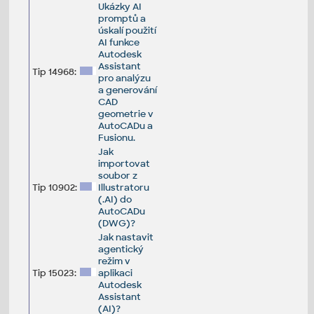
Ukázky AI
promptů a
úskalí použití
AI funkce
Autodesk
Assistant
Tip 14968:
pro analýzu
a generování
CAD
geometrie v
AutoCADu a
Fusionu.
Jak
importovat
soubor z
Tip 10902:
Illustratoru
(.AI) do
AutoCADu
(DWG)?
Jak nastavit
agentický
režim v
Tip 15023:
aplikaci
Autodesk
Assistant
(AI)?