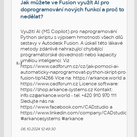
Jak můžete ve Fusion využít AI pro
doprogramování nových funkcí a proč to
nedělat?
Využití AI (MS Copilot) pro naprogramování
Python skriptu s výpisem hmotnosti všech dílů
sestavy v Autodesk Fusion. A úskalí této lákavé
metody zdánlivě nahrazující chybějící
programátorské dovednosti nebo kapacity
umělou inteligencí. Viz
https://www.cadforum.cz/cz/jak-pomoci-ai-
automaticky-naprogramovat-python-skript-pro-
fusion-tip14266 Více na: https://arkance.world a
https://www.cadforum.cz Licence software:
https://shop.arkance-systems.cz Kontakt:
info.cz@arkance.world - tel. +420 910 970 111
Sledujte nás na:
https://www.facebook.com/CADstudio a
https://www.linkedin.com/company/CADstudio
#arkancesystems #arkance
06.10.2024 12:49:30