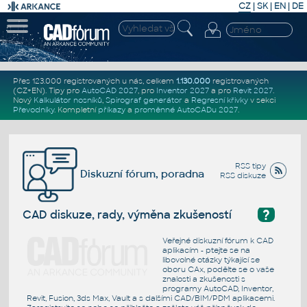
CZ
|
SK
|
EN
|
DE
Přes 123.000 registrovaných u nás, celkem
1.130.000
registrovaných
(CZ+EN)
. Tipy pro
AutoCAD 2027
, pro
Inventor 2027
a pro
Revit 2027
.
Nový
Kalkulátor nosníků
,
Spirograf generátor
a
Regresní křivky
v sekci
Převodníky
.
Kompletní
příkazy
a
proměnné AutoCADu 2027
.
RSS tipy
Diskuzní fórum, poradna
RSS diskuze
?
CAD diskuze, rady, výměna zkušeností
Veřejné diskuzní fórum k CAD
aplikacím - ptejte se na
libovolné otázky týkající se
oboru CAx, podělte se o vaše
znalosti a zkušenosti s
programy AutoCAD, Inventor,
Revit, Fusion, 3ds Max, Vault a s dalšími CAD/BIM/PDM aplikacemi.