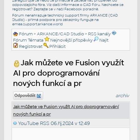
Zaregistrujte se nebo se přihlašte a zašlete váš příspěvek do
odpovídajícího fóra. Viz další informace o
CAD Fóru
. Nechcete se
registrovat? Zeptejte se v naší
Facebook poradně
.
Fórum nenahrazuje technický support firmy ARKANCE (CAD
Studio) - přímá podpora pro zákazníky funguje na
emea.support.arkance.world
Fórum
>
ARKANCE/CAD Studio
>
RSS kanály
Fórum Témata
Nejnovější příspěvky
Najít
Registrovat
Přihlásit
Jak můžete ve Fusion využít
AI pro doprogramování
nových funkcí a pr
archiv
Odpovědět
Jak můžete ve Fusion využít AI pro doprogramování
nových funkcí a pr
YouTube RSS
06.říj.2024 v 12:49