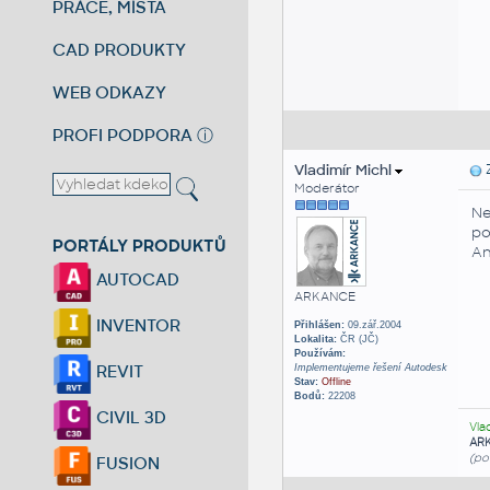
PRÁCE, MÍSTA
CAD PRODUKTY
WEB ODKAZY
PROFI PODPORA
ⓘ
Vladimír Michl
Z
Moderátor
Ne
po
PORTÁLY PRODUKTŮ
An
AUTOCAD
ARKANCE
INVENTOR
Přihlášen:
09.zář.2004
Lokalita:
ČR (JČ)
Používám:
REVIT
Implementujeme řešení Autodesk
Stav:
Offline
Bodů:
22208
CIVIL 3D
Vla
AR
(po
FUSION