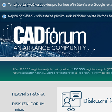
Tento portál využívá cookies pro funkce přihlášení a pro Google rek
CAD FÓRUM - TIPY A TRIKY | UTILITY | DISKUZE | BLOKY |
Nejste přihlášeni - přihlaste se prosím. Pokud dosud nejste ve fóru za
Přes 123.000 registrovaných u nás, celkem
1.130.000
registrovaných (C
Nový
Kalkulátor nosníků
,
Spirograf generátor
a
Regresní křivky
v sekci
P
HLAVNÍ STRÁNKA
Diskuzní 
DISKUZNÍ FÓRUM
pokyny