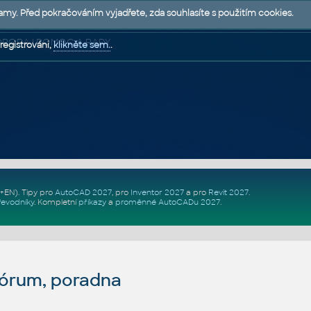
lamy. Před pokračováním vyjadřete, zda souhlasíte s použitím cookies.
 PODPORA | POMOC A RADY
registrováni,
klikněte sem.
.
Z+EN)
. Tipy pro
AutoCAD 2027
, pro
Inventor 2027
a pro
Revit 2027
.
řevodníky
.
Kompletní
příkazy
a
proměnné AutoCADu 2027
.
fórum, poradna