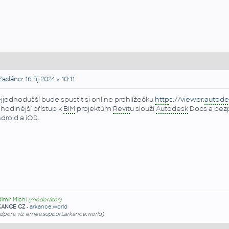
asláno: 16.říj.2024 v 10:11
jjednodušší bude spustit si online prohlížečku
http
s://viewer.
autode
hodlnější přístup k
BIM
projektům
Revit
u slouží
Autodesk
Docs a bezp
droid a iOS.
dimír Michl
(moderátor)
KANCE CZ
-
arkance.world
dpora viz emea.support.arkance.world)