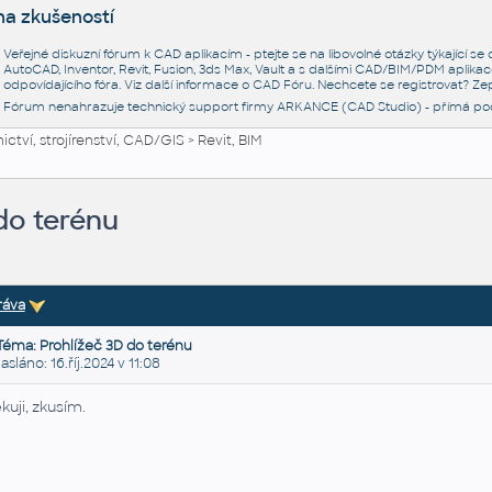
na zkušeností
Veřejné diskuzní fórum k CAD aplikacím - ptejte se na libovolné otázky týkající s
AutoCAD, Inventor, Revit, Fusion, 3ds Max, Vault a s dalšími CAD/BIM/PDM aplikac
odpovídajícího fóra. Viz další informace o
CAD Fóru
. Nechcete se registrovat? Zep
Fórum nenahrazuje technický support firmy ARKANCE (CAD Studio) - přímá po
ctví, strojírenství, CAD/GIS
>
Revit, BIM
do terénu
ráva
Téma: Prohlížeč 3D do terénu
láno: 16.říj.2024 v 11:08
kuji, zkusím.