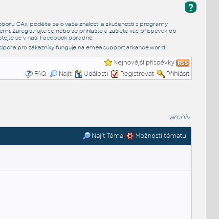
?
e oboru CAx, podělte se o vaše znalosti a zkušenosti s programy
emi. Zaregistrujte se nebo se přihlašte a zašlete váš příspěvek do
tejte se v naší
Facebook poradně
.
dpora pro zákazníky funguje na
emea.support.arkance.world
Nejnovější příspěvky
FAQ
Najít
Události
Registrovat
Přihlásit
archiv
Najít Téma
Možnosti tématu