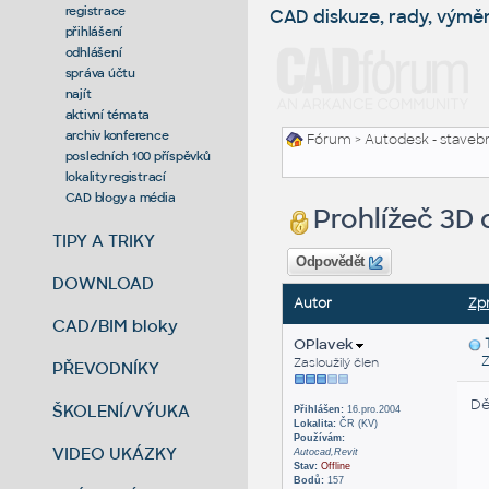
registrace
CAD diskuze, rady, výmě
přihlášení
odhlášení
správa účtu
najít
aktivní témata
archiv konference
Fórum
>
Autodesk - stavebni
posledních 100 příspěvků
lokality registrací
CAD blogy a média
Prohlížeč 3D 
TIPY A TRIKY
Odpovědět
DOWNLOAD
Autor
Zp
CAD/BIM bloky
OPlavek
Zas
Zasloužilý člen
PŘEVODNÍKY
Dě
ŠKOLENÍ/VÝUKA
Přihlášen:
16.pro.2004
Lokalita:
ČR (KV)
Používám:
VIDEO UKÁZKY
Autocad,Revit
Stav:
Offline
Bodů:
157