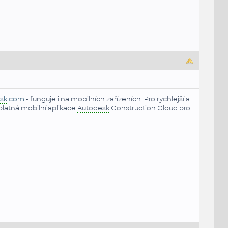
sk
.com
- funguje i na mobilních zařízeních. Pro rychlejší a
latná mobilní aplikace
Autodesk
Construction Cloud pro