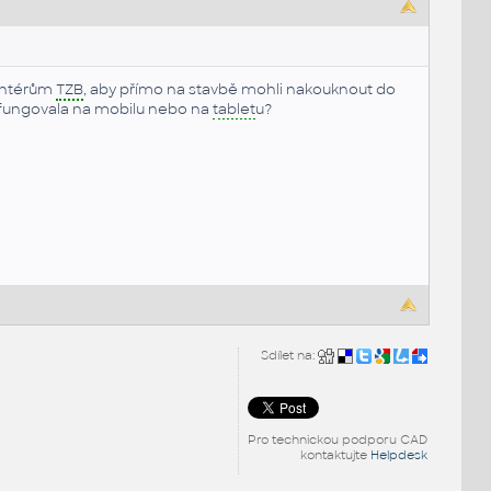
montérům
TZB
, aby přímo na stavbě mohli nakouknout do
ře fungovala na mobilu nebo na
tablet
u?
Sdílet na:
Pro technickou podporu CAD
kontaktujte
Helpdesk