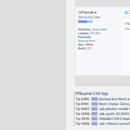
OPlavek
Z
Zasloužilý člen
Má
mo
Přihlášen:
16.pro.2004
Lokalita:
ČR (KV)
Používám:
Autocad,Revit
Stav:
Offline
Bodů:
157
Příbuzné CAD tipy
:
Tip 6385:
Spolupráce Revit a 
Tip 8143:
Revit chyba: Čára je
Tip 9687:
Jak převést model
Tip 13746:
Jak využít 2D DWG 
Tip 9476:
Ukládání DWG kopi
Tip 11028:
Jak v Revitu vytvoř