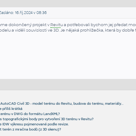
asláno: 16.říj.2024 v 08:36
me dokončený projekt v
Revit
u a potřebovali bychom jej předat 
delu a viděli souvislosti ve 3D. Je nějaká prohlížečka, která by dob
AutoCAD Civil 3D - model terénu do Revitu, budova do terénu, materiály...
 příliš krátká
 terénu v DWG do formátu LandXML?
s topografickými body pro vytvoření 3D terénu v Revitu?
e IDW výkresu pojmenované podle revize.
it terén z mračna bodů (z 3D skenu)?