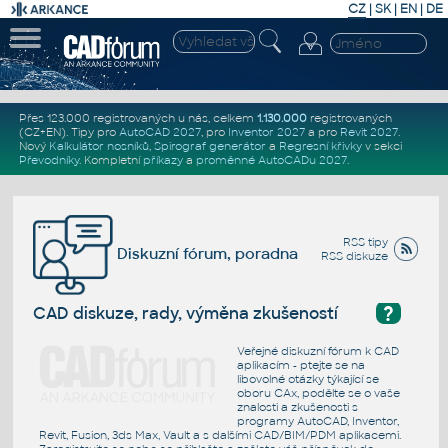
CZ
|
SK
|
EN
|
DE
Přes 123.000 registrovaných u nás, celkem
1.130.000
registrovaných
(CZ+EN)
. Tipy pro
AutoCAD 2027
, pro
Inventor 2027
a pro
Revit 2027
.
Nový
Kalkulátor nosníků
,
Spirograf generátor
a
Regresní křivky
v sekci
Převodníky
.
Kompletní
příkazy
a
proměnné AutoCADu 2027
.
RSS tipy
Diskuzní fórum, poradna
RSS diskuze
?
CAD diskuze, rady, výměna zkušeností
Veřejné diskuzní fórum k CAD
aplikacím - ptejte se na
libovolné otázky týkající se
oboru CAx, podělte se o vaše
znalosti a zkušenosti s
programy AutoCAD, Inventor,
Revit, Fusion, 3ds Max, Vault a s dalšími CAD/BIM/PDM aplikacemi.