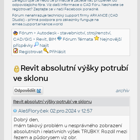
Zaregistrujte se nebo se přihlašte a zašlete váš příspěvek do
odpovídajícího fóra. Viz další informace o
CAD Fóru
. Nechcete se
registrovat? Zeptejte se v naší
Facebook poradně
.
Fórum nenahrazuje technický support firmy ARKANCE (CAD
Studio) - přímá podpora pro zákazníky funguje na
emea.support.arkance.world
Fórum
>
Autodesk - stavebnictví, strojírenství,
CAD/GIS
>
Revit, BIM
Fórum Témata
Nejnovější
příspěvky
Najít
Registrovat
Přihlásit
Revit absolutní výšky potrubí
ve sklonu
archiv
Odpovědět
Revit absolutní výšky potrubí ve sklonu
AlešFloryček
02.pro.2024 v 12:57
Dobrý den,
mám takový problém u nesprávného zobrazení
absolutních i relativních výšek TRUBKY. Rozdíl mezi
řezem a půdorysem viz obr.