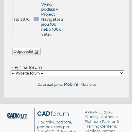
Výšky
podlaží v
Project
Tip 3876:
Navigatoru
jsou 10x
nebo 100x
větší.
Odpovědět
Přejít na fórum
Zobrazit jako:
Mobilní
|
Klasické
CAD
fórum
ARKANCE
(CAD
Studio) - Autodesk
Platinum Partner &
Tipy, triky, podpora,
Training Center &
pomoc a rady pro
Services Partner
AutoCAD, LT, Inventor,