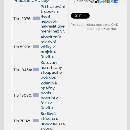
Příbuzné CAD tipy
:
Sdílet na:
Při trasování
trubek mi
Revit
Tip 12076:
nepovolí
Pro technickou podporu CAD
nakreslit úhel
kontaktujte
Helpdesk
menší než 5°.
Absolutní a
relativní
Tip 5923:
výšky v
projektu
Revitu.
Kótování
horní hrany
Tip 10484:
stoupacího
potrubí.
Zdánlivě
opačný
popis
Tip 13030:
potrubí v
řezu v
Revitu.
Sedlová
střecha s
Tip 7092:
hřebenem ve
sklonu.