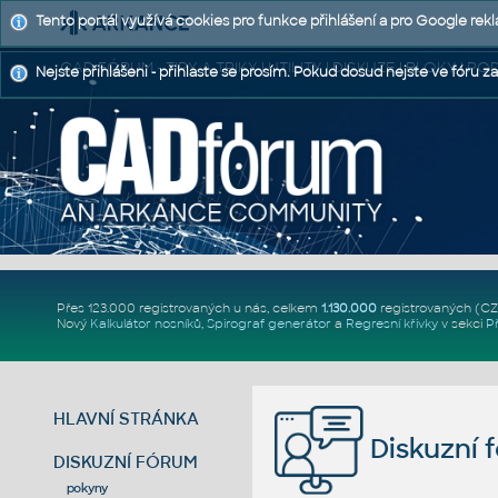
Tento portál využívá cookies pro funkce přihlášení a pro Google rek
CAD FÓRUM - TIPY A TRIKY | UTILITY | DISKUZE | BLOKY |
Nejste přihlášeni - přihlaste se prosím. Pokud dosud nejste ve fóru za
Přes 123.000 registrovaných u nás, celkem
1.130.000
registrovaných (C
Nový
Kalkulátor nosníků
,
Spirograf generátor
a
Regresní křivky
v sekci
P
HLAVNÍ STRÁNKA
Diskuzní 
DISKUZNÍ FÓRUM
pokyny