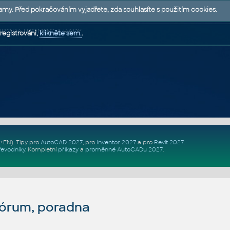
lamy. Před pokračováním vyjadřete, zda souhlasíte s použitím cookies.
 PODPORA | POMOC A RADY
registrováni,
klikněte sem.
.
Z+EN)
. Tipy pro
AutoCAD 2027
, pro
Inventor 2027
a pro
Revit 2027
.
řevodníky
.
Kompletní
příkazy
a
proměnné AutoCADu 2027
.
fórum, poradna