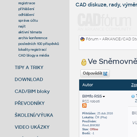
registrace
CAD diskuze, rady, výmě
přihlášení
odhlášení
správa účtu
najít
aktivní témata
archiv konference
Fórum
>
ARKANCE/CAD St
posledních 100 příspěvků
lokality registrací
CAD blogy a média
Ve Sněmovně 
TIPY A TRIKY
Odpovědět
DOWNLOAD
Autor
Zp
CAD/BIM bloky
BIMfo RSS
Zas
RSS roboti
PŘEVODNÍKY
Bl
Přihlášen:
25.dub.2016
ŠKOLENÍ/VÝUKA
Lokalita:
ČR (Pha)
Používám:
Vi
Revit,BIM360
VIDEO UKÁZKY
Stav:
Offline
Bodů:
-1