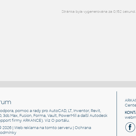
Stránka byla vygenerována za 0,152 sekund.
rum
ARKA
Cente
, podpora, pomoc a rady pro AutoCAD, LT, Inventor, Revit,
KONT
3D, 3ds Max, Fusion, Forma, Vault, PowerMill a další Autodesk
webma
support firmy ARKANCE). Viz
O portálu
.
© 2026 |
Web reklama
na tomto serveru |
Ochrana
podmínky