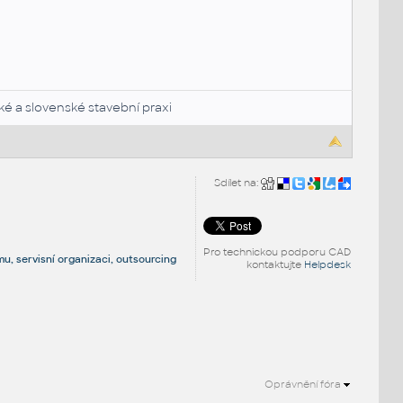
ké a slovenské stavební praxi
Sdílet na:
Pro technickou podporu CAD
u, servisní organizaci, outsourcing
kontaktujte
Helpdesk
Oprávnění fóra