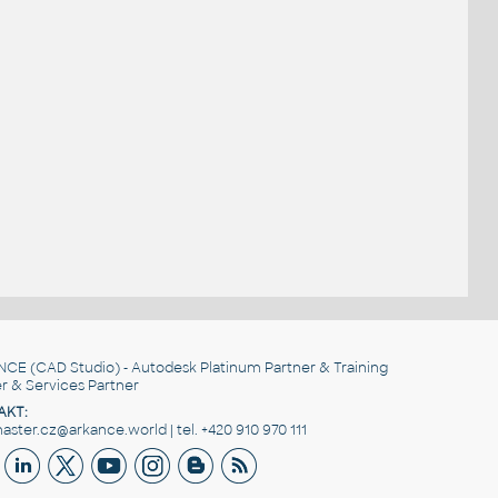
NCE
(CAD Studio) - Autodesk Platinum Partner & Training
r & Services Partner
AKT:
ster.cz@arkance.world | tel. +420 910 970 111