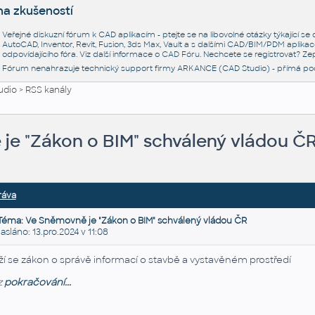
na zkušeností
Veřejné diskuzní fórum k CAD aplikacím - ptejte se na libovolné otázky týkající s
AutoCAD, Inventor, Revit, Fusion, 3ds Max, Vault a s dalšími CAD/BIM/PDM aplikac
odpovídajícího fóra. Viz další informace o
CAD Fóru
. Nechcete se registrovat? Zep
Fórum nenahrazuje technický support firmy ARKANCE (CAD Studio) - přímá po
udio
>
RSS kanály
je "Zákon o BIM" schválený vládou Č
ráva
Téma: Ve Sněmovně je "Zákon o BIM" schválený vládou ČR
láno: 13.pro.2024 v 11:08
íží se zákon o správě informací o stavbě a vystavěném prostředí
z
pokračování...