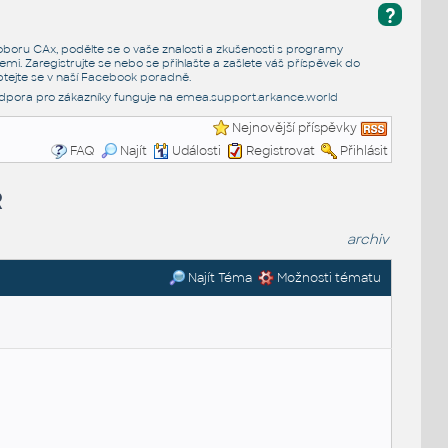
?
e oboru CAx, podělte se o vaše znalosti a zkušenosti s programy
emi. Zaregistrujte se nebo se přihlašte a zašlete váš příspěvek do
tejte se v naší
Facebook poradně
.
dpora pro zákazníky funguje na
emea.support.arkance.world
Nejnovější příspěvky
FAQ
Najít
Události
Registrovat
Přihlásit
R
archiv
Najít Téma
Možnosti tématu