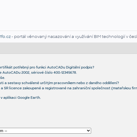
Mfo.cz
- portál věnovaný nasazování a využívání BIM technologií v čes
ertifikát potřebný pro funkci AutoCADu Digitální podpis?
e AutoCADu 2002, sériové číslo 400-12345678.
še.
sti a sestavy schválené určitým pracovníkem nebo z daného oddělení?
a SR licence zakoupené a registrované na zahraniční společnost (mateřskou firm
v aplikaci Google Earth.