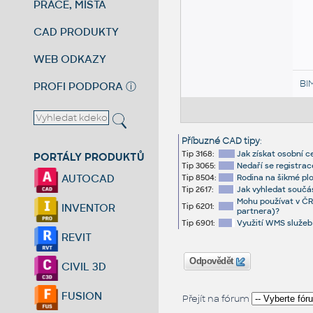
PRÁCE, MÍSTA
CAD PRODUKTY
WEB ODKAZY
BI
PROFI PODPORA
ⓘ
Příbuzné CAD tipy
:
Tip 3168:
Jak získat osobní c
PORTÁLY PRODUKTŮ
Tip 3065:
Nedaří se registrac
AUTOCAD
Tip 8504:
Rodina na šikmé plo
Tip 2617:
Jak vyhledat součá
Mohu používat v ČR 
Tip 6201:
INVENTOR
partnera)?
Tip 6901:
Využití WMS služeb 
REVIT
Odpovědět
CIVIL 3D
FUSION
Přejít na fórum