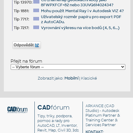
Tip 13970:
8FWPXFCF+82 nebo 33UVQ61402434?
Tip 1881:
Mohu použít Mental Ray i v Autodesk VIZ 4?
Uživatelský rozměr papíru pro export PDF
Tip 7717:
z AutoCADu.
Tip 7217:
Vyrovnání výkresu na více bodů (4, 5, 6...)
Odpovědět
Přejít na fórum
Zobrazit jako:
Mobilní
|
Klasické
CAD
fórum
ARKANCE
(CAD
Studio) - Autodesk
Platinum Partner &
Tipy, triky, podpora,
Training Center &
pomoc a rady pro
Services Partner
AutoCAD, LT, Inventor,
Revit, Map, Civil 3D, 3ds
KONTAKT: