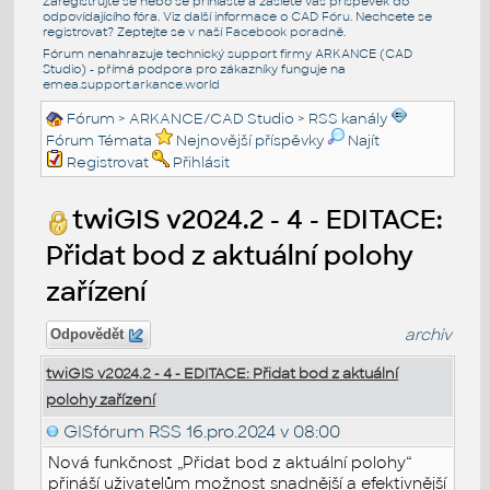
Zaregistrujte se nebo se přihlašte a zašlete váš příspěvek do
odpovídajícího fóra. Viz další informace o
CAD Fóru
. Nechcete se
registrovat? Zeptejte se v naší
Facebook poradně
.
Fórum nenahrazuje technický support firmy ARKANCE (CAD
Studio) - přímá podpora pro zákazníky funguje na
emea.support.arkance.world
Fórum
>
ARKANCE/CAD Studio
>
RSS kanály
Fórum Témata
Nejnovější příspěvky
Najít
Registrovat
Přihlásit
twiGIS v2024.2 - 4 - EDITACE:
Přidat bod z aktuální polohy
zařízení
archiv
Odpovědět
twiGIS v2024.2 - 4 - EDITACE: Přidat bod z aktuální
polohy zařízení
GISfórum RSS
16.pro.2024 v 08:00
Nová funkčnost „Přidat bod z aktuální polohy“
přináší uživatelům možnost snadnější a efektivnější