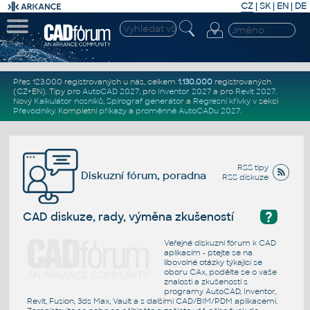
CZ
|
SK
|
EN
|
DE
Přes 123.000 registrovaných u nás, celkem
1.130.000
registrovaných
(CZ+EN)
. Tipy pro
AutoCAD 2027
, pro
Inventor 2027
a pro
Revit 2027
.
Nový
Kalkulátor nosníků
,
Spirograf generátor
a
Regresní křivky
v sekci
Převodníky
.
Kompletní
příkazy
a
proměnné AutoCADu 2027
.
RSS tipy
Diskuzní fórum, poradna
RSS diskuze
?
CAD diskuze, rady, výměna zkušeností
Veřejné diskuzní fórum k CAD
aplikacím - ptejte se na
libovolné otázky týkající se
oboru CAx, podělte se o vaše
znalosti a zkušenosti s
programy AutoCAD, Inventor,
Revit, Fusion, 3ds Max, Vault a s dalšími CAD/BIM/PDM aplikacemi.