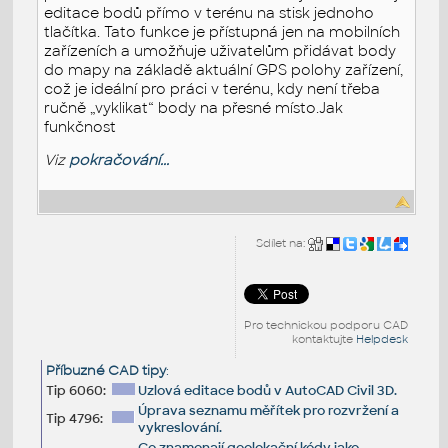
editace bodů přímo v terénu na stisk jednoho
tlačítka. Tato funkce je přístupná jen na mobilních
zařízeních a umožňuje uživatelům přidávat body
do mapy na základě aktuální GPS polohy zařízení,
což je ideální pro práci v terénu, kdy není třeba
ručně „vyklikat“ body na přesné místo.Jak
funkčnost
Viz
pokračování...
Sdílet na:
Pro technickou podporu CAD
kontaktujte
Helpdesk
Příbuzné CAD tipy
:
Tip 6060:
Uzlová editace bodů v AutoCAD Civil 3D.
Úprava seznamu měřítek pro rozvržení a
Tip 4796:
vykreslování.
Co znamenají geolokační kódy jako