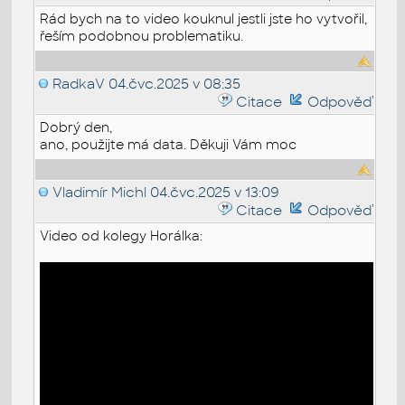
Rád bych na to video kouknul jestli jste ho vytvořil,
řeším podobnou problematiku.
RadkaV
04.čvc.2025 v 08:35
Citace
Odpověď
Dobrý den,
ano, použijte má data. Děkuji Vám moc
Vladimír Michl
04.čvc.2025 v 13:09
Citace
Odpověď
Video od kolegy Horálka: