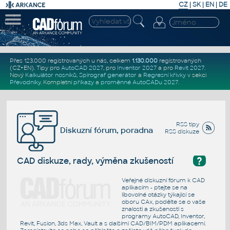
CZ
|
SK
|
EN
|
DE
Přes 123.000 registrovaných u nás, celkem
1.130.000
registrovaných
(CZ+EN)
. Tipy pro
AutoCAD 2027
, pro
Inventor 2027
a pro
Revit 2027
.
Nový
Kalkulátor nosníků
,
Spirograf generátor
a
Regresní křivky
v sekci
Převodníky
.
Kompletní
příkazy
a
proměnné AutoCADu 2027
.
RSS tipy
Diskuzní fórum, poradna
RSS diskuze
?
CAD diskuze, rady, výměna zkušeností
Veřejné diskuzní fórum k CAD
aplikacím - ptejte se na
libovolné otázky týkající se
oboru CAx, podělte se o vaše
znalosti a zkušenosti s
programy AutoCAD, Inventor,
Revit, Fusion, 3ds Max, Vault a s dalšími CAD/BIM/PDM aplikacemi.