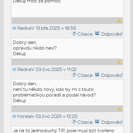
Děkuji moc za pomoc.
RadkaV
13.bře.2025 v 18:59
Citace
Odpověď
Dobrý den,
opravdu nikdo neví?
Děkuji
RadkaV
03.čvc.2025 v 11:02
Citace
Odpověď
Dobrý den,
není tu někdo nový, kdo by mi s touto
problematikou poradil a poslal návod?
Děkuji
horalek
03.čvc.2025 v 12:20
Citace
Odpověď
Je na to jednoduchý TIP, pole musí být tvořeno