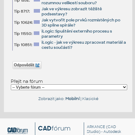
Tip 1282:
rozumnou velikostí souboru?
Jak ve výkresu zobrazit těžiště
Tip 8717:
podsestavy?
Jak vytvořit pole prvků rozmístěných po
Tip 10624:
3D spline spirále?
iLogic: Spuštění externího procesu s
Tip 11550:
parametry
iLogic - jak ve výkresu zpracovat materiál a
Tip 10851:
cestu součásti?
Odpovědět
Přejít na fórum
Zobrazit jako:
Mobilní
|
Klasické
CAD
fórum
ARKANCE
(CAD
Studio) - Autodesk