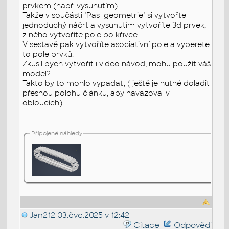
prvkem (např. vysunutím).
Takže v součásti "Pas_geometrie" si vytvořte
jednoduchý náčrt a vysunutím vytvoříte 3d prvek,
z něho vytvoříte pole po křivce.
V sestavě pak vytvoříte asociativní pole a vyberete
to pole prvků.
Zkusil bych vytvořit i video návod, mohu použít váš
model?
Takto by to mohlo vypadat, ( ještě je nutné doladit
přesnou polohu článku, aby navazoval v
obloucích).
Připojené náhledy
Jan212
03.čvc.2025 v 12:42
Citace
Odpověď