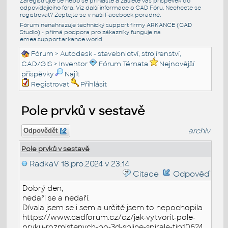
Zaregistrujte se nebo se přihlašte a zašlete váš příspěvek do
odpovídajícího fóra. Viz další informace o
CAD Fóru
. Nechcete se
registrovat? Zeptejte se v naší
Facebook poradně
.
Fórum nenahrazuje technický support firmy ARKANCE (CAD
Studio) - přímá podpora pro zákazníky funguje na
emea.support.arkance.world
Fórum
>
Autodesk - stavebnictví, strojírenství,
CAD/GIS
>
Inventor
Fórum Témata
Nejnovější
příspěvky
Najít
Registrovat
Přihlásit
Pole prvků v sestavě
archiv
Odpovědět
Pole prvků v sestavě
RadkaV
18.pro.2024 v 23:14
Citace
Odpověď
Dobrý den,
nedaři se a nedaří.
Dívala jsem se i sem a určitě jsem to nepochopila
https://www.cadforum.cz/cz/jak-vytvorit-pole-
prvku-rozmistenych-po-3d-spline-spirale-tip10624