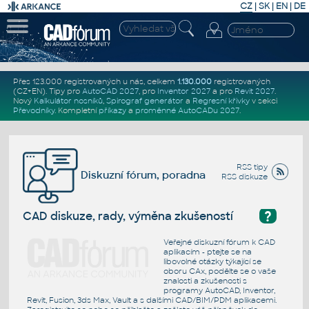
CZ
|
SK
|
EN
|
DE
Přes 123.000 registrovaných u nás, celkem
1.130.000
registrovaných
(CZ+EN)
. Tipy pro
AutoCAD 2027
, pro
Inventor 2027
a pro
Revit 2027
.
Nový
Kalkulátor nosníků
,
Spirograf generátor
a
Regresní křivky
v sekci
Převodníky
.
Kompletní
příkazy
a
proměnné AutoCADu 2027
.
RSS tipy
Diskuzní fórum, poradna
RSS diskuze
?
CAD diskuze, rady, výměna zkušeností
Veřejné diskuzní fórum k CAD
aplikacím - ptejte se na
libovolné otázky týkající se
oboru CAx, podělte se o vaše
znalosti a zkušenosti s
programy AutoCAD, Inventor,
Revit, Fusion, 3ds Max, Vault a s dalšími CAD/BIM/PDM aplikacemi.