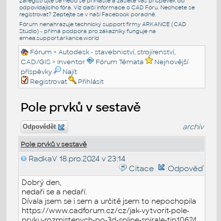
Zaregistrujte se nebo se přihlašte a zašlete váš příspěvek do
odpovídajícího fóra. Viz další informace o
CAD Fóru
. Nechcete se
registrovat? Zeptejte se v naší
Facebook poradně
.
Fórum nenahrazuje technický support firmy ARKANCE (CAD
Studio) - přímá podpora pro zákazníky funguje na
emea.support.arkance.world
Fórum
>
Autodesk - stavebnictví, strojírenství,
CAD/GIS
>
Inventor
Fórum Témata
Nejnovější
příspěvky
Najít
Registrovat
Přihlásit
Pole prvků v sestavě
archiv
Odpovědět
Pole prvků v sestavě
RadkaV
18.pro.2024 v 23:14
Citace
Odpověď
Dobrý den,
nedaři se a nedaří.
Dívala jsem se i sem a určitě jsem to nepochopila
https://www.cadforum.cz/cz/jak-vytvorit-pole-
prvku-rozmistenych-po-3d-spline-spirale-tip10624