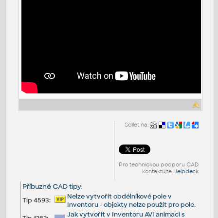
Sdílet na:
Pro technickou podporu CAD
kontaktujte
Helpdesk
Příbuzné CAD tipy
:
Nelze vytvořit obdélníkové pole v
Tip 4593:
Inventoru - objekty nelze použít pro pole.
Jak vytvořit v Inventoru AVI animaci s