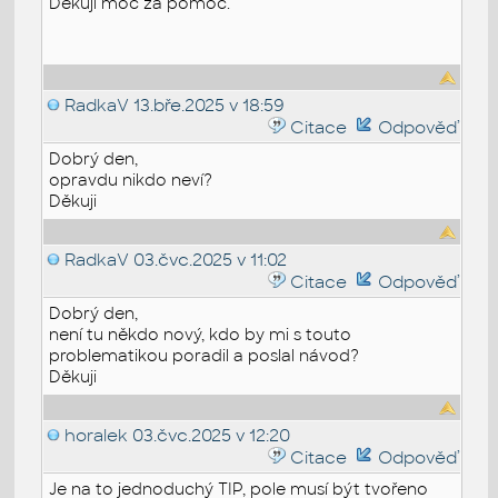
Děkuji moc za pomoc.
RadkaV
13.bře.2025 v 18:59
Citace
Odpověď
Dobrý den,
opravdu nikdo neví?
Děkuji
RadkaV
03.čvc.2025 v 11:02
Citace
Odpověď
Dobrý den,
není tu někdo nový, kdo by mi s touto
problematikou poradil a poslal návod?
Děkuji
horalek
03.čvc.2025 v 12:20
Citace
Odpověď
Je na to jednoduchý TIP, pole musí být tvořeno