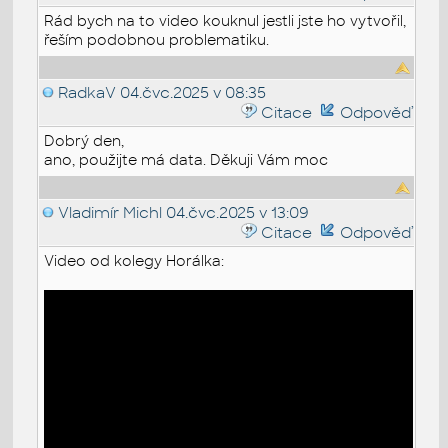
Rád bych na to video kouknul jestli jste ho vytvořil,
řeším podobnou problematiku.
RadkaV
04.čvc.2025 v 08:35
Citace
Odpověď
Dobrý den,
ano, použijte má data. Děkuji Vám moc
Vladimír Michl
04.čvc.2025 v 13:09
Citace
Odpověď
Video od kolegy Horálka: