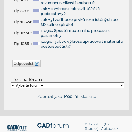
Tip 1282:
rozumnou velikostí souboru?
Jak ve výkresu zobrazit těžiště
Tip 8717:
podsestavy?
Jak vytvořit pole prvků rozmístěných po
Tip 10624:
3D spline spirále?
iLogic: Spuštění externího procesu s
Tip 11550:
parametry
iLogic - jak ve výkresu zpracovat materiál a
Tip 10851:
cestu součásti?
Odpovědět
Přejít na fórum
Zobrazit jako:
Mobilní
|
Klasické
CAD
fórum
ARKANCE
(CAD
Studio) - Autodesk