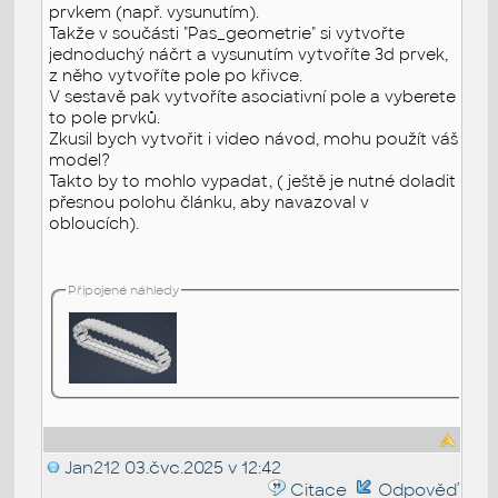
prvkem (např. vysunutím).
Takže v součásti "Pas_geometrie" si vytvořte
jednoduchý náčrt a vysunutím vytvoříte 3d prvek,
z něho vytvoříte pole po křivce.
V sestavě pak vytvoříte asociativní pole a vyberete
to pole prvků.
Zkusil bych vytvořit i video návod, mohu použít váš
model?
Takto by to mohlo vypadat, ( ještě je nutné doladit
přesnou polohu článku, aby navazoval v
obloucích).
Připojené náhledy
Jan212
03.čvc.2025 v 12:42
Citace
Odpověď