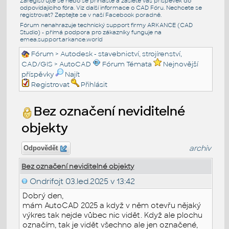
Zaregistrujte se nebo se přihlašte a zašlete váš příspěvek do
odpovídajícího fóra. Viz další informace o
CAD Fóru
. Nechcete se
registrovat? Zeptejte se v naší
Facebook poradně
.
Fórum nenahrazuje technický support firmy ARKANCE (CAD
Studio) - přímá podpora pro zákazníky funguje na
emea.support.arkance.world
Fórum
>
Autodesk - stavebnictví, strojírenství,
CAD/GIS
>
AutoCAD
Fórum Témata
Nejnovější
příspěvky
Najít
Registrovat
Přihlásit
Bez označení neviditelné
objekty
archiv
Odpovědět
Bez označení neviditelné objekty
Ondrifojt
03.led.2025 v 13:42
Dobrý den,
mám AutoCAD 2025 a když v něm otevřu nějaký
výkres tak nejde vůbec nic vidět. Když ale plochu
označím, tak je vidět všechno ale jen označené,