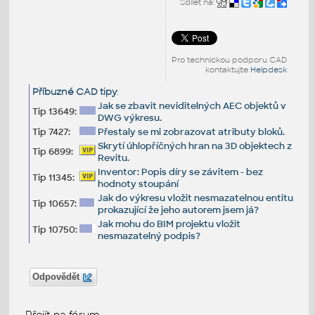
Sdílet na:
Pro technickou podporu CAD
kontaktujte
Helpdesk
Příbuzné CAD tipy
:
Jak se zbavit neviditelných AEC objektů v
Tip 13649:
DWG výkresu.
Tip 7427:
Přestaly se mi zobrazovat atributy bloků.
Skrytí úhlopříčných hran na 3D objektech z
Tip 6899:
Revitu.
Inventor: Popis díry se závitem - bez
Tip 11345:
hodnoty stoupání
Jak do výkresu vložit nesmazatelnou entitu
Tip 10657:
prokazující že jeho autorem jsem já?
Jak mohu do BIM projektu vložit
Tip 10750:
nesmazatelný podpis?
Odpovědět
Přejít na fórum