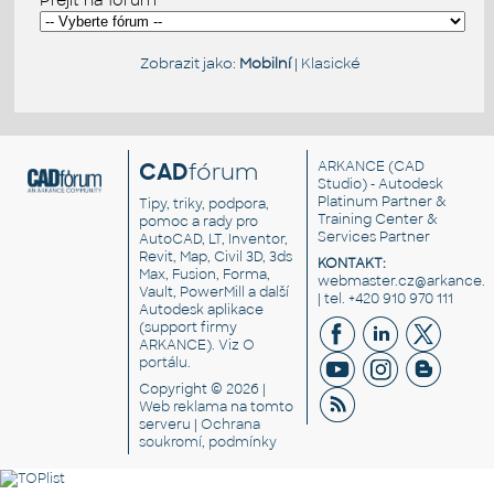
Zobrazit jako:
Mobilní
|
Klasické
CAD
fórum
ARKANCE
(CAD
Studio) - Autodesk
Platinum Partner &
Tipy, triky, podpora,
Training Center &
pomoc a rady pro
Services Partner
AutoCAD, LT, Inventor,
Revit, Map, Civil 3D, 3ds
KONTAKT:
Max, Fusion, Forma,
webmaster.cz@arkance.w
Vault, PowerMill a další
| tel. +420 910 970 111
Autodesk aplikace
(support firmy
ARKANCE). Viz
O
portálu
.
Copyright © 2026 |
Web reklama
na tomto
serveru |
Ochrana
soukromí, podmínky