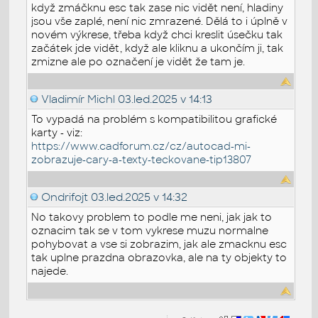
když zmáčknu esc tak zase nic vidět není, hladiny
jsou vše zaplé, není nic zmrazené. Dělá to i úplně v
novém výkrese, třeba když chci kreslit úsečku tak
začátek jde vidět, když ale kliknu a ukončím ji, tak
zmizne ale po označení je vidět že tam je.
Vladimír Michl
03.led.2025 v 14:13
To vypadá na problém s kompatibilitou grafické
karty - viz:
https://www.cadforum.cz/cz/autocad-mi-
zobrazuje-cary-a-texty-teckovane-tip13807
Ondrifojt
03.led.2025 v 14:32
No takovy problem to podle me neni, jak jak to
oznacim tak se v tom vykrese muzu normalne
pohybovat a vse si zobrazim, jak ale zmacknu esc
tak uplne prazdna obrazovka, ale na ty objekty to
najede.