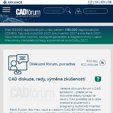
CZ
|
SK
|
EN
|
DE
Přes 123.000 registrovaných u nás, celkem
1.130.000
registrovaných
(CZ+EN)
. Tipy pro
AutoCAD 2027
, pro
Inventor 2027
a pro
Revit 2027
.
Nový
Kalkulátor nosníků
,
Spirograf generátor
a
Regresní křivky
v sekci
Převodníky
.
Kompletní
příkazy
a
proměnné AutoCADu 2027
.
RSS tipy
Diskuzní fórum, poradna
RSS diskuze
?
CAD diskuze, rady, výměna zkušeností
Veřejné diskuzní fórum k CAD
aplikacím - ptejte se na
libovolné otázky týkající se
oboru CAx, podělte se o vaše
znalosti a zkušenosti s
programy AutoCAD, Inventor,
Revit, Fusion, 3ds Max, Vault a s dalšími CAD/BIM/PDM aplikacemi.