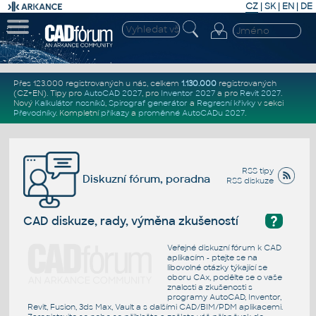
CZ
|
SK
|
EN
|
DE
Přes 123.000 registrovaných u nás, celkem
1.130.000
registrovaných
(CZ+EN)
. Tipy pro
AutoCAD 2027
, pro
Inventor 2027
a pro
Revit 2027
.
Nový
Kalkulátor nosníků
,
Spirograf generátor
a
Regresní křivky
v sekci
Převodníky
.
Kompletní
příkazy
a
proměnné AutoCADu 2027
.
RSS tipy
Diskuzní fórum, poradna
RSS diskuze
?
CAD diskuze, rady, výměna zkušeností
Veřejné diskuzní fórum k CAD
aplikacím - ptejte se na
libovolné otázky týkající se
oboru CAx, podělte se o vaše
znalosti a zkušenosti s
programy AutoCAD, Inventor,
Revit, Fusion, 3ds Max, Vault a s dalšími CAD/BIM/PDM aplikacemi.