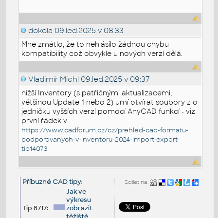
dokola
09.led.2025 v 08:33
Mne zmátlo, že to nehlásilo žádnou chybu
kompatibility což obvykle u nových verzí dělá.
Vladimír Michl
09.led.2025 v 09:37
nižší Inventory (s patřičnými aktualizacemi,
většinou Update 1 nebo 2) umí otvírat soubory z o
jedničku vyšších verzí pomocí AnyCAD funkcí - viz
první řádek v:
https://www.cadforum.cz/cz/prehled-cad-formatu-
podporovanych-v-inventoru-2024-import-export-
tip14073
Příbuzné CAD tipy
:
Sdílet na:
Jak ve
výkresu
Tip 8717:
zobrazit
těžiště