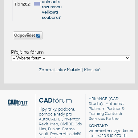
animaci s
Tip 1282:
rozumnou
velikostí
souboru?
Odpovědět
Přejít na fórum
Zobrazit jako:
Mobilní
|
Klasické
CAD
fórum
ARKANCE
(CAD
Studio) - Autodesk
Platinum Partner &
Tipy, triky, podpora,
Training Center &
pomoc a rady pro
Services Partner
AutoCAD, LT, Inventor,
Revit, Map, Civil 3D, 3ds
KONTAKT:
Max, Fusion, Forma,
webmaster.cz@arkance.w
Vault, PowerMill a další
| tel. +420 910 970 111