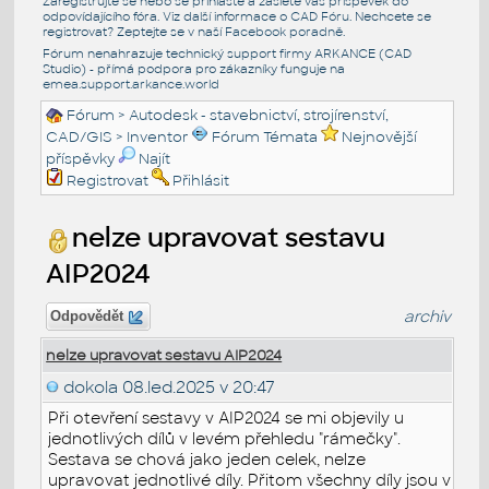
Zaregistrujte se nebo se přihlašte a zašlete váš příspěvek do
odpovídajícího fóra. Viz další informace o
CAD Fóru
. Nechcete se
registrovat? Zeptejte se v naší
Facebook poradně
.
Fórum nenahrazuje technický support firmy ARKANCE (CAD
Studio) - přímá podpora pro zákazníky funguje na
emea.support.arkance.world
Fórum
>
Autodesk - stavebnictví, strojírenství,
CAD/GIS
>
Inventor
Fórum Témata
Nejnovější
příspěvky
Najít
Registrovat
Přihlásit
nelze upravovat sestavu
AIP2024
archiv
Odpovědět
nelze upravovat sestavu AIP2024
dokola
08.led.2025 v 20:47
Při otevření sestavy v AIP2024 se mi objevily u
jednotlivých dílů v levém přehledu "rámečky".
Sestava se chová jako jeden celek, nelze
upravovat jednotlivé díly. Přitom všechny díly jsou v