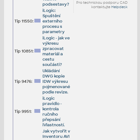
Pro technickou podporu CAD
podsestavy?
kontaktujte
Helpdesk
iLogic:
Spuštění
Tip 11550:
externího
procesu s
parametry
iLogic - jak ve
výkresu
zpracovat
Tip 10851:
materiál a
cestu
součásti?
Ukládání
DWG kopie
Tip 9476:
IDW výkresu
pojmenované
podle revize.
iLogic
pravidlo -
kontrola
Tip 9951:
ručního
přepsání
iVlastností.
Jak vytvořit v
Inventoru AVI