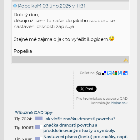
PopelkaM
03.úno.2025 v 11:31
Dobrý den,
děkuji už jsem to našel do jakého souboru se
nastavení drsnosti zapisuje.
Stejně mě zajímalo jak to vyřešit iLogicem.
Popelka
Sdílet na:
Pro technickou podporu CAD
kontaktujte
Helpdesk
Příbuzné CAD tipy
:
Tip 7024:
Jak vložit značku drsnosti povrchu?
Značka drsnosti povrchu s
Tip 10067:
předdefinovanými texty a symboly.
Nastavení písma (fontu) pro značky, např.
Tip 5789: