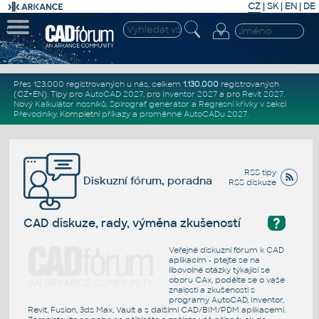
CZ
|
SK
|
EN
|
DE
Přes 123.000 registrovaných u nás, celkem
1.130.000
registrovaných
(CZ+EN)
. Tipy pro
AutoCAD 2027
, pro
Inventor 2027
a pro
Revit 2027
.
Nový
Kalkulátor nosníků
,
Spirograf generátor
a
Regresní křivky
v sekci
Převodníky
.
Kompletní
příkazy
a
proměnné AutoCADu 2027
.
RSS tipy
Diskuzní fórum, poradna
RSS diskuze
?
CAD diskuze, rady, výměna zkušeností
Veřejné diskuzní fórum k CAD
aplikacím - ptejte se na
libovolné otázky týkající se
oboru CAx, podělte se o vaše
znalosti a zkušenosti s
programy AutoCAD, Inventor,
Revit, Fusion, 3ds Max, Vault a s dalšími CAD/BIM/PDM aplikacemi.