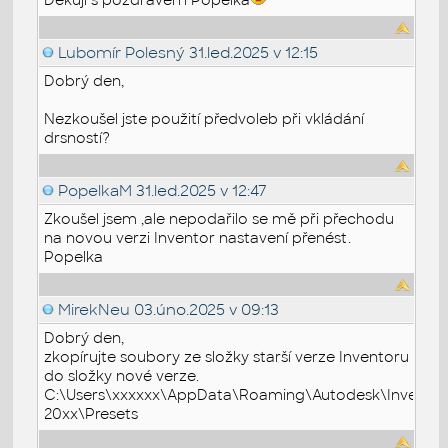
Lubomír Polesný
31.led.2025 v 12:15
Dobrý den,
Nezkoušel jste použití předvoleb při vkládání
drsností?
PopelkaM
31.led.2025 v 12:47
Zkoušel jsem ,ale nepodařilo se mě při přechodu
na novou verzi Inventor nastavení přenést.
Popelka
MirekNeu
03.úno.2025 v 09:13
Dobrý den,
zkopírujte soubory ze složky starší verze Inventoru
do složky nové verze.
C:\Users\xxxxxx\AppData\Roaming\Autodesk\Invento
20xx\Presets