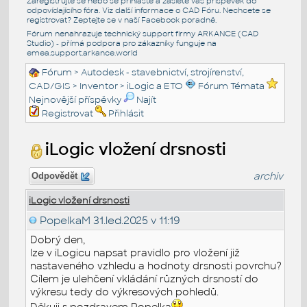
Zaregistrujte se nebo se přihlašte a zašlete váš příspěvek do
odpovídajícího fóra. Viz další informace o
CAD Fóru
. Nechcete se
registrovat? Zeptejte se v naší
Facebook poradně
.
Fórum nenahrazuje technický support firmy ARKANCE (CAD
Studio) - přímá podpora pro zákazníky funguje na
emea.support.arkance.world
Fórum
>
Autodesk - stavebnictví, strojírenství,
CAD/GIS
>
Inventor
>
iLogic a ETO
Fórum Témata
Nejnovější příspěvky
Najít
Registrovat
Přihlásit
iLogic vložení drsnosti
archiv
Odpovědět
iLogic vložení drsnosti
PopelkaM
31.led.2025 v 11:19
Dobrý den,
lze v iLogicu napsat pravidlo pro vložení již
nastaveného vzhledu a hodnoty drsnosti povrchu?
Cílem je ulehčení vkládání různých drsností do
výkresu tedy do výkresových pohledů.
Děkuji s pozdravem Popelka