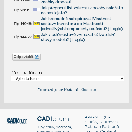
značky drsnosti.
Jak přepnout list výkresu z polohy naležato
Tip 9811:
na nastojato?
Jak hromadně nakopírovat iVlastnost
Tip 14948:
sestavy Inventoru do iVlastností
jednotlivých komponent, součástí? (iLogic)
Jak v celé sestavě vymazat uživatelské
Tip 14455:
stavy modelu? (iLogic)
Odpovědět
Přejít na fórum
Zobrazit jako:
Mobilní
|
Klasické
CAD
fórum
ARKANCE
(CAD
Studio) - Autodesk
Platinum Partner &
Tipy, triky, podpora,
Training Center &