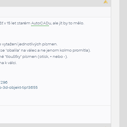
ášť v 15 let starém
AutoCAD
u, ale jít by to mělo.
o vytažení jednotlivých písmen.
 "obalila" na válec a ne jenom kolmo promítla).
"tloušťky" písmen (otisk, + nebo -).
 k válci.
7296
-3d-objekt-tip13655