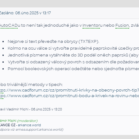
asláno: 06.úno.2025 v 13:17
AutoCAD
u to není tak jednoduché jako v
Inventor
u nebo
Fusion
, zvl
Nejprve si text převeďte na obrysy (TXTEXP).
Kolmo na osu válce si vytvořte pravidelné paprskovité úsečky pr
Jednotlivá písmena vytáhněte do 3D podél oněch paprsků (aby se
Vytvořte si odsazený válcový povrch s odsazením dle požadované 
Pomocí booleovských operací odečtěte nebo sjednoťte písmena
bo triviálnější metody v tipech:
tp
s://www.cadforum.cz/cz/promitnuti-krivky-na-obecny-povrch-tip
tp
s://www.cadforum.cz/cz/promitnuti-bodu-a-krivek-na-rovinu-nebo
avil Vladimír Michl - 06.úno.2025 v 13:20
dimír Michl
(moderátor)
KANCE CZ
-
arkance.world
dpora viz emea.support.arkance.world)