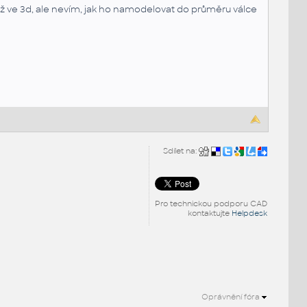
již ve 3d, ale nevím, jak ho namodelovat do průměru válce
Sdílet na:
Pro technickou podporu CAD
kontaktujte
Helpdesk
Oprávnění fóra