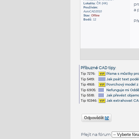
pr
Lokalita:
ČR (HK)
Používám:
a 
AutoCAD2010
Stav:
Offline
Bodů:
12
Př
Příbuzné CAD tipy
:
Tip 7276:
Písma s můstky pro
Tip 5419:
Jak psát text podél
Tip 4168:
Povrchový model z
Tip 6905:
Nefunguje mi Odděl
Tip 5518:
Jak převést objem
Tip 10346:
Jak extrahovat CA
Odpovědět
Přejít na fórum