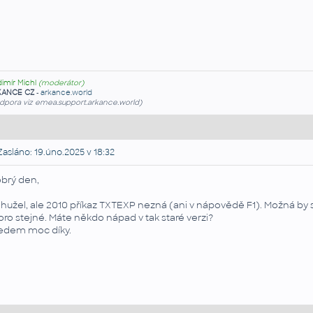
dimír Michl
(moderátor)
KANCE CZ
-
arkance.world
dpora viz emea.support.arkance.world)
asláno: 19.úno.2025 v 18:32
brý den,
hužel, ale 2010 příkaz TXTEXP nezná (ani v nápovědě F1). Možná by sta
oro stejné. Máte někdo nápad v tak staré verzi?
edem moc díky.