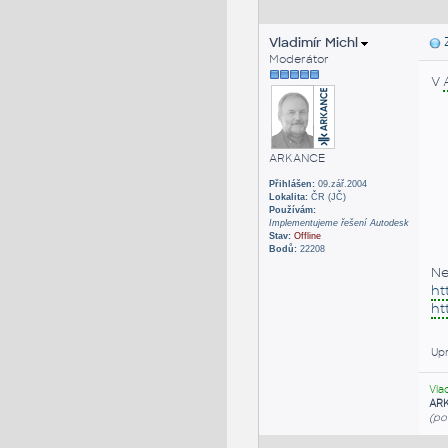
Vladimír Michl
Z
Moderátor
V
ARKANCE
Přihlášen:
09.zář.2004
Lokalita:
ČR (JČ)
Používám:
Implementujeme řešení Autodesk
Stav:
Offline
Bodů:
22208
Ne
ht
ht
Upr
Vla
AR
(po