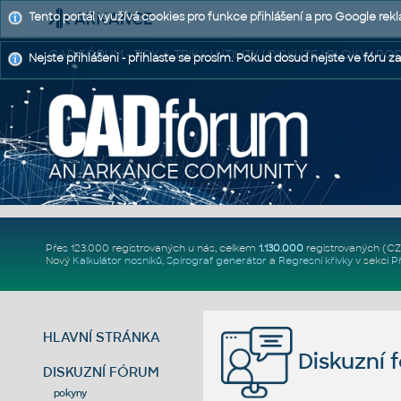
Tento portál využívá cookies pro funkce přihlášení a pro Google rek
CAD FÓRUM - TIPY A TRIKY | UTILITY | DISKUZE | BLOKY |
Nejste přihlášeni - přihlaste se prosím. Pokud dosud nejste ve fóru za
Přes 123.000 registrovaných u nás, celkem
1.130.000
registrovaných (C
Nový
Kalkulátor nosníků
,
Spirograf generátor
a
Regresní křivky
v sekci
P
HLAVNÍ STRÁNKA
Diskuzní 
DISKUZNÍ FÓRUM
pokyny