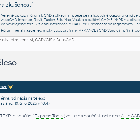
na zkušeností
Veřejné diskuzní fórum k CAD aplikacím - ptejte se na libovolné otázky týkající s
AutoCAD, Inventor, Revit, Fusion, 3ds Max, Vault a s dalšími CAD/BIM/PDM aplikac
odpovídajícího fóra. Viz další informace o
CAD Fóru
. Nechcete se registrovat? Zep
Fórum nenahrazuje technický support firmy ARKANCE (CAD Studio) - přímá po
ctví, strojírenství, CAD/GIS
>
AutoCAD
ěleso
ráva
Téma: 3d nápis na těleso
láno: 19.úno.2025 v 18:47
TEXP je součástí
Express Tools
(volitelná součást instalace
AutoCA