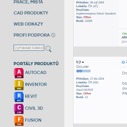
PRÁCE, MÍSTA
Přihlášen:
09.zář.2004
Lokalita:
ČR (JČ)
Používám:
CAD PRODUKTY
Implementujeme řešení Autodesk
Stav:
Offline
Bodů:
22208
WEB ODKAZY
Vla
PROFI PODPORA
ⓘ
AR
(po
lrj1
Z
PORTÁLY PRODUKTŮ
Diskutér
AUTOCAD
Do
Přihlášen:
27.bře.2024
bo
Lokalita:
ČR (HK)
INVENTOR
Používám:
sk
AutoCAD2010
Př
Stav:
Offline
REVIT
Bodů:
12
CIVIL 3D
FUSION