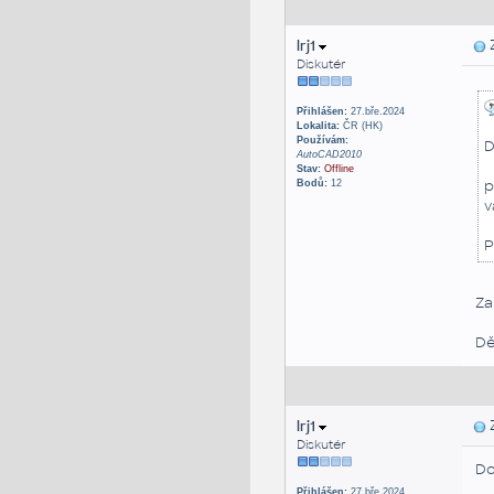
lrj1
Z
Diskutér
Přihlášen:
27.bře.2024
Lokalita:
ČR (HK)
Používám:
D
AutoCAD2010
Stav:
Offline
p
Bodů:
12
v
P
Za
Dě
lrj1
Z
Diskutér
Do
Přihlášen:
27.bře.2024