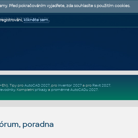
lamy. Před pokračováním vyjadřete, zda souhlasíte s použitím cookies.
 PODPORA | POMOC A RADY
registrováni,
klikněte sem.
.
Z+EN)
. Tipy pro
AutoCAD 2027
, pro
Inventor 2027
a pro
Revit 2027
.
řevodníky
.
Kompletní
příkazy
a
proměnné AutoCADu 2027
.
fórum, poradna