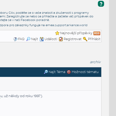
?
e oboru CAx, podělte se o vaše znalosti a zkušenosti s programy
emi. Zaregistrujte se nebo se přihlašte a zašlete váš příspěvek do
tejte se v naší
Facebook poradně
.
dpora pro zákazníky funguje na
emea.support.arkance.world
Nejnovější příspěvky
FAQ
Najít
Události
Registrovat
Přihlásit
archiv
Najít Téma
Možnosti tématu
D
u, už někdy od roku 1997).