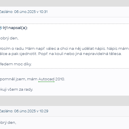
asláno: 06.úno.2025 v 10:31
lrj1 napsal(a):
obrý den,
rosím o radu. Mám např. válec a chci na něj udělat nápis. Nápis mám
álce a pak sjednotit. Popř. na kouli nebo jiná nepravidelná tělesa.
ředem moc díky.
pomněl jsem, mám
Autocad
2010.
kuji všem za rady.
asláno: 06.úno.2025 v 10:29
brý den,