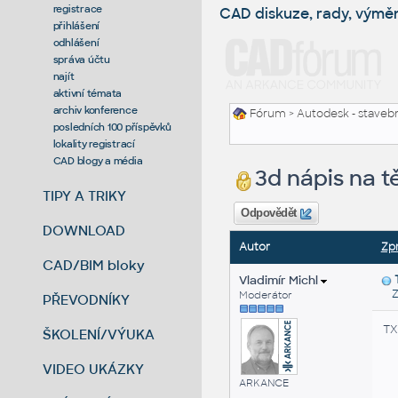
registrace
CAD diskuze, rady, výmě
přihlášení
odhlášení
správa účtu
najít
aktivní témata
archiv konference
Fórum
>
Autodesk - stavebni
posledních 100 příspěvků
lokality registrací
CAD blogy a média
3d nápis na t
TIPY A TRIKY
Odpovědět
DOWNLOAD
Autor
Zp
CAD/BIM bloky
Vladimír Michl
Zas
Moderátor
PŘEVODNÍKY
TX
ŠKOLENÍ/VÝUKA
VIDEO UKÁZKY
ARKANCE