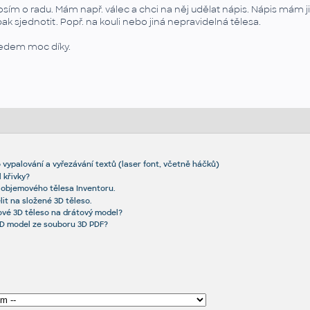
osím o radu. Mám např. válec a chci na něj udělat nápis. Nápis mám 
pak sjednotit. Popř. na kouli nebo jiná nepravidelná tělesa.
edem moc díky.
 vypalování a vyřezávání textů (laser font, včetně háčků)
 křivky?
 objemového tělesa Inventoru.
it na složené 3D těleso.
ové 3D těleso na drátový model?
D model ze souboru 3D PDF?