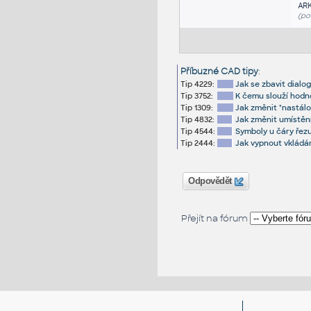
AR
(po
Příbuzné CAD tipy
:
Tip 4229:
Jak se zbavit dialo
Tip 3752:
K čemu slouží hodn
Tip 1309:
Jak změnit "nastálo
Tip 4832:
Jak změnit umístě
Tip 4544:
Symboly u čáry řezu
Tip 2444:
Jak vypnout vkládá
Odpovědět
Přejít na fórum