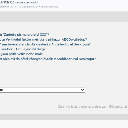
KANCE CZ
-
arkance.world
dpora viz emea.support.arkance.world)
gů "Zadejte písmo pro styl XXX"?
ota Vertikální faktor měřítka v příkazu -AECDwgSetup?
" nastavení standardů kreslení v Architectural Desktopu?
ní souboru AecLayerStd.dwg?
 jsou příliš velké nebo malé.
ní objektů do předurčených hladin v Architectural Desktopu?
Stránka byla vygenerována za 4,510 sekund.