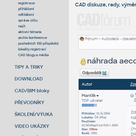
registrace
CAD diskuze, rady, výmě
přihlášení
odhlášení
správa účtu
najít
aktivní témata
archiv konference
Fórum
>
Autodesk - stavebni
posledních 100 příspěvků
lokality registrací
CAD blogy a média
náhrada aec
TIPY A TRIKY
Odpovědět
DOWNLOAD
Autor
Zp
CAD/BIM bloky
Mantlík
Za
TOP uživatel
PŘEVODNÍKY
Zd
ŠKOLENÍ/VÝUKA
Přihlášen:
01.říj.2004
Kd
Lokalita:
ČR (Pha)
Používám:
Te
VIDEO UKÁZKY
ACAD/Map/Civil R10-> 2026
(n
Stav:
Offline
Dí
Bodů:
2591