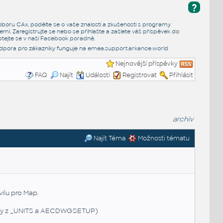
?
e oboru CAx, podělte se o vaše znalosti a zkušenosti s programy
emi. Zaregistrujte se nebo se přihlašte a zašlete váš příspěvek do
tejte se v naší
Facebook poradně
.
dpora pro zákazníky funguje na
emea.support.arkance.world
Nejnovější příspěvky
FAQ
Najít
Události
Registrovat
Přihlásit
archiv
Najít Téma
Možnosti tématu
ilu pro Map.
otky z _UNITS a AECDWGSETUP)