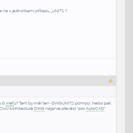
 ne s jednotkami příkazu _UNITS ?
 či
xref
u? Tam by měl ten -DWGUNITS pomoci. Nebo pak
ivil/Architecture
DWG
nejprve převést "pro
AutoCAD
".