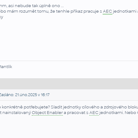
m, asi nebude tak úplně ono ...
bo mám rozumět tomu, že tenhle příkaz pracuje s
AEC
jednotkami a
ky
Mantlík
asláno: 21.úno.2025 v 16:17
 konkrétně potřebujete? Sladit jednotky cílového a zdrojového bloku
t nainstalovaný
Object Enabler
a pracovat s
AEC
jednotkami. Nebo C