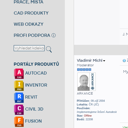
PRÁCE, MÍSTA
CAD PRODUKTY
WEB ODKAZY
J. 
PROFI PODPORA
ⓘ
Vladimír Michl
Z
PORTÁLY PRODUKTŮ
Moderátor
My
AUTOCAD
INVENTOR
ARKANCE
REVIT
Přihlášen:
09.zář.2004
Lokalita:
ČR (JČ)
CIVIL 3D
Používám:
Implementujeme řešení Autodesk
Stav:
Offline
Bodů:
22208
FUSION
Vla