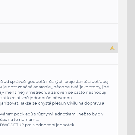
adů od správců, geodetů i různých projektantů a potřebují
je dost značná anarchie,, něco se tváří jako stopy, jiné
(v menšině) v metrech. a zároveň se často neshodují
e si to relativně jednoduše převedou.
ganizovat. Takže se chystá přesun Civilu na dopravu a
ováním podkladů s různými jednotkami, než to bylo v
čas na to nemám ...
n AECDWGSETUP pro sjednocení jednotek