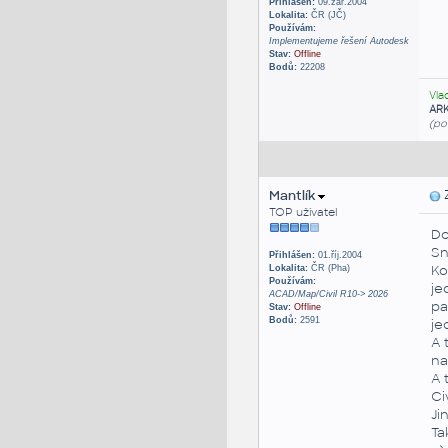
Přihlášen:
09.zář.2004
Lokalita:
ČR (JČ)
Používám:
Implementujeme řešení Autodesk
Stav:
Offline
Bodů:
22208
Vla
AR
(po
Mantlík
Z
TOP uživatel
Do
Sn
Přihlášen:
01.říj.2004
Ko
Lokalita:
ČR (Pha)
Používám:
je
ACAD/Map/Civil R10-> 2026
pa
Stav:
Offline
Bodů:
2591
je
A 
na
A 
Ci
Ji
Ta