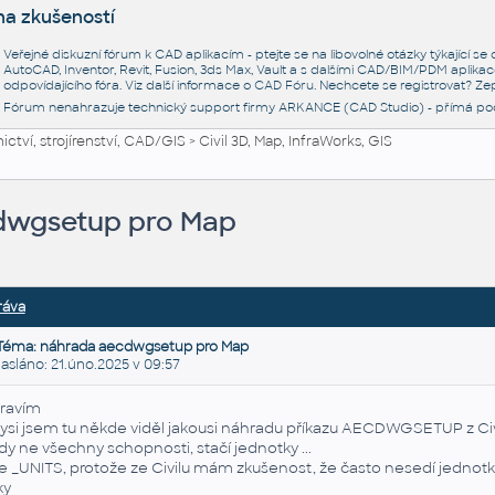
na zkušeností
Veřejné diskuzní fórum k CAD aplikacím - ptejte se na libovolné otázky týkající s
AutoCAD, Inventor, Revit, Fusion, 3ds Max, Vault a s dalšími CAD/BIM/PDM aplikac
odpovídajícího fóra. Viz další informace o
CAD Fóru
. Nechcete se registrovat? Zep
Fórum nenahrazuje technický support firmy ARKANCE (CAD Studio) - přímá po
ctví, strojírenství, CAD/GIS
>
Civil 3D, Map, InfraWorks, GIS
dwgsetup pro Map
ráva
Téma: náhrada aecdwgsetup pro Map
sláno: 21.úno.2025 v 09:57
ravím
ysi jsem tu někde viděl jakousi náhradu příkazu AECDWGSETUP z Civ
dy ne všechny schopnosti, stačí jednotky ...
e _UNITS, protože ze Civilu mám zkušenost, že často nesedí jedn
ky