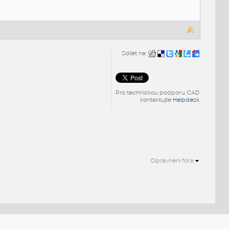
Sdílet na:
Pro technickou podporu CAD
kontaktujte
Helpdesk
Oprávnění fóra