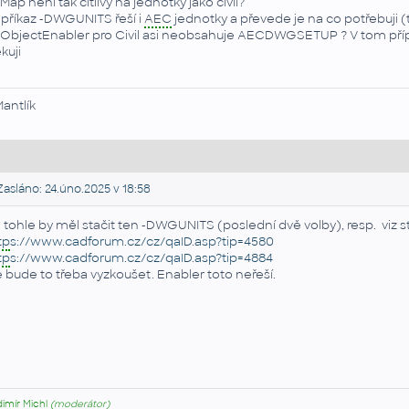
 Map není tak citlivý na jednotky jako civil?
 příkaz -DWGUNITS řeší i
AEC
jednotky a převede je na co potřebuji 
 ObjectEnabler pro Civil asi neobsahuje AECDWGSETUP ? V tom případ
kuji
Mantlík
asláno: 24.úno.2025 v 18:58
 tohle by měl stačit ten -DWGUNITS (poslední dvě volby), resp. viz sta
tp
s://www.cadforum.cz/cz/qaID.asp?tip=4580
tp
s://www.cadforum.cz/cz/qaID.asp?tip=4884
e bude to třeba vyzkoušet. Enabler toto neřeší.
dimír Michl
(moderátor)