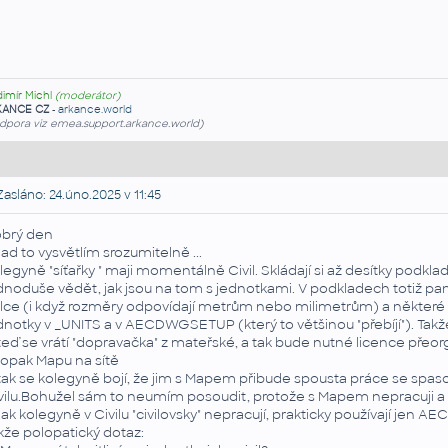
dimír Michl
(moderátor)
KANCE CZ
-
arkance.world
dpora viz emea.support.arkance.world)
asláno: 24.úno.2025 v 11:45
brý den
ad to vysvětlím srozumitelně ...
legyně "síťařky " maji momentálně Civil. Skládají si až desítky podkl
dnoduše vědět, jak jsou na tom s jednotkami. V podkladech totiž panu
lce (i když rozměry odpovídají metrům nebo milimetrům) a některé 
dnotky v _UNITS a v AECDWGSETUP (který to většinou "přebíjí"). Takž
teď se vrátí "dopravačka" z mateřské, a tak bude nutné licence přeor
opak Mapu na sítě
tak se kolegyně bojí, že jim s Mapem přibude spousta práce se spas
vilu.Bohužel sám to neumím posoudit, protože s Mapem nepracuji a 
nak kolegyně v Civilu "civilovsky" nepracují, prakticky používají je
kže polopatický dotaz: