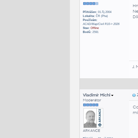
Hm
Ne
Přihlášen:
01.říj.2004
Dí
Lokalita:
ČR (Pha)
Používám:
ACAD/Map/Civil R10-> 2026
Stav:
Offline
Bodů:
2591
J. 
Vladimír Michl
Z
Moderátor
Co
mí
ARKANCE