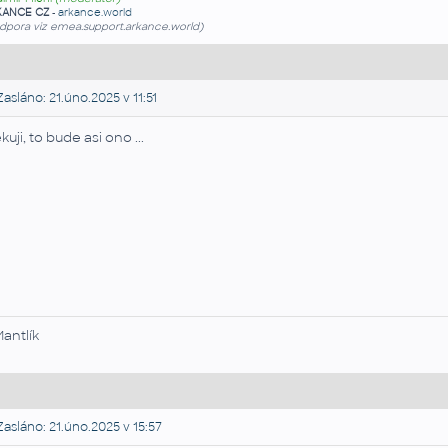
KANCE CZ
-
arkance.world
dpora viz emea.support.arkance.world)
asláno: 21.úno.2025 v 11:51
kuji, to bude asi ono ...
Mantlík
asláno: 21.úno.2025 v 15:57