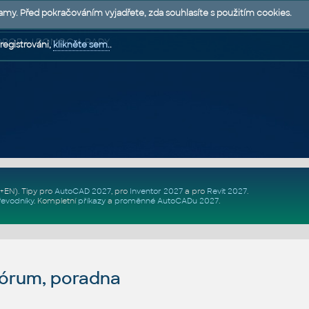
lamy. Před pokračováním vyjadřete, zda souhlasíte s použitím cookies.
 PODPORA | POMOC A RADY
registrováni,
klikněte sem.
.
Z+EN)
. Tipy pro
AutoCAD 2027
, pro
Inventor 2027
a pro
Revit 2027
.
řevodníky
.
Kompletní
příkazy
a
proměnné AutoCADu 2027
.
fórum, poradna