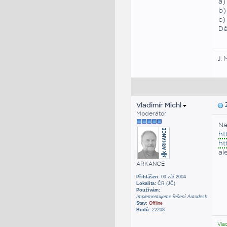
a)
b)
c)
Dě
J. 
Vladimír Michl
Z
Moderátor
Na
ht
ht
al
ARKANCE
Přihlášen:
09.zář.2004
Lokalita:
ČR (JČ)
Používám:
Implementujeme řešení Autodesk
Stav:
Offline
Bodů:
22208
Vla