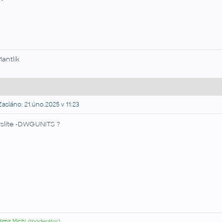
Mantlík
asláno: 21.úno.2025 v 11:23
slíte -DWGUNITS ?
dimír Michl
(moderátor)