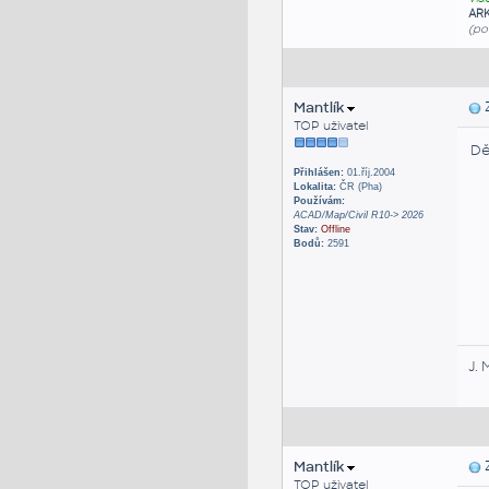
AR
(po
Mantlík
Z
TOP uživatel
Dě
Přihlášen:
01.říj.2004
Lokalita:
ČR (Pha)
Používám:
ACAD/Map/Civil R10-> 2026
Stav:
Offline
Bodů:
2591
J. 
Mantlík
Z
TOP uživatel