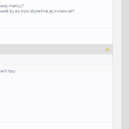
(tedy metry)?
ě by asi bylo zbytečné jej instalovat?
rší tipy: