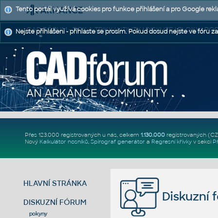
Tento portál využívá cookies pro funkce přihlášení a pro Google rek
CAD FÓRUM - TIPY A TRIKY | UTILITY | DISKUZE | BLOKY |
Nejste přihlášeni - přihlaste se prosím. Pokud dosud nejste ve fóru za
Přes 123.000 registrovaných u nás, celkem
1.130.000
registrovaných (C
Nový
Kalkulátor nosníků
,
Spirograf generátor
a
Regresní křivky
v sekci
P
HLAVNÍ STRÁNKA
Diskuzní 
DISKUZNÍ FÓRUM
pokyny