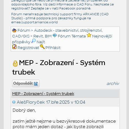
Zaregistrujte se nebo se přihlašte a zašlete váš příspěvek do
odpovídajícího fóra. Viz další informace o
CAD Fóru
. Nechcete se
registrovat? Zeptejte se v naší
Facebook poradně
.
Fórum nenahrazuje technický support firmy ARKANCE (CAD
Studio) - přímá podpora pro zákazníky funguje na
emea.support.arkance.world
Fórum
>
Autodesk - stavebnictví, strojírenství,
CAD/GIS
>
Revit, BIM
Fórum Témata
Nejnovější
příspěvky
Najít
Registrovat
Přihlásit
MEP - Zobrazení - Systém
trubek
archiv
Odpovědět
MEP - Zobrazení - Systém trubek
AlešFloryček
17.bře.2025 v 10:04
Dobrý den,
zatím ještě nejsme u bezvýkresové dokumentace
proto mám jeden dotaz - jak byste zobrazili