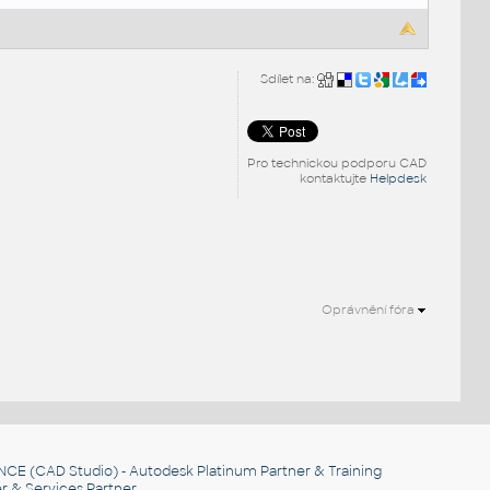
Sdílet na:
Pro technickou podporu CAD
kontaktujte
Helpdesk
Oprávnění fóra
NCE
(CAD Studio) - Autodesk Platinum Partner & Training
r & Services Partner