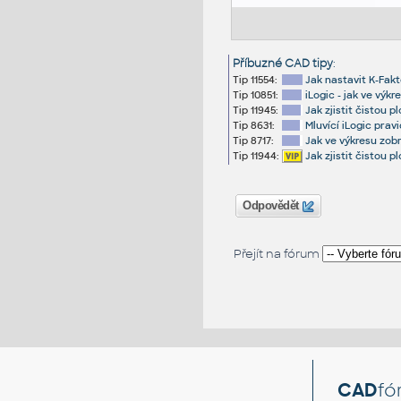
Příbuzné CAD tipy
:
Tip 11554:
Jak nastavit K-Fakt
Tip 10851:
iLogic - jak ve výk
Tip 11945:
Jak zjistit čistou 
Tip 8631:
Mluvící iLogic prav
Tip 8717:
Jak ve výkresu zob
Tip 11944:
Jak zjistit čistou 
Odpovědět
Přejít na fórum
CAD
fó