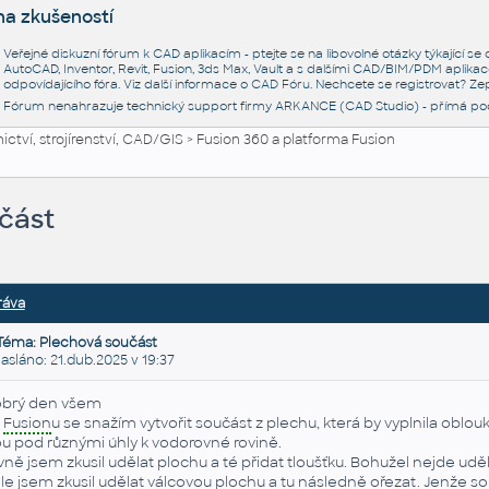
na zkušeností
Veřejné diskuzní fórum k CAD aplikacím - ptejte se na libovolné otázky týkající s
AutoCAD, Inventor, Revit, Fusion, 3ds Max, Vault a s dalšími CAD/BIM/PDM aplikac
odpovídajícího fóra. Viz další informace o
CAD Fóru
. Nechcete se registrovat? Zep
Fórum nenahrazuje technický support firmy ARKANCE (CAD Studio) - přímá po
ctví, strojírenství, CAD/GIS
>
Fusion 360 a platforma Fusion
část
ráva
Téma: Plechová součást
láno: 21.dub.2025 v 19:37
brý den všem
e
Fusion
u se snažím vytvořit součást z plechu, která by vyplnila oblou
ou pod různými úhly k vodorovné rovině.
vně jsem zkusil udělat plochu a té přidat tloušťku. Bohužel nejde uděl
le jsem zkusil udělat válcovou plochu a tu následně ořezat. Jenže sou