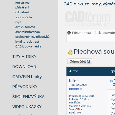
registrace
CAD diskuze, rady, výmě
přihlášení
odhlášení
správa účtu
najít
aktivní témata
archiv konference
Fórum
>
Autodesk - stavebni
posledních 100 příspěvků
lokality registrací
CAD blogy a média
Plechová sou
TIPY A TRIKY
Odpovědět
DOWNLOAD
Autor
Zp
CAD/BIM bloky
issin
Zas
TOP uživatel
PŘEVODNÍKY
Do
ŠKOLENÍ/VÝUKA
Přihlášen:
11.čvc.2015
V
Lokalita:
ČR (ZL)
Používám:
js
VIDEO UKÁZKY
Inventor, Fusion 360
Pr
Stav:
Offline
Dá
Bodů:
608