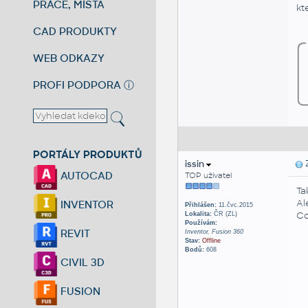
PRÁCE, MÍSTA
kt
CAD PRODUKTY
WEB ODKAZY
PROFI PODPORA
ⓘ
PORTÁLY PRODUKTŮ
issin
Z
AUTOCAD
TOP uživatel
Ta
Al
INVENTOR
Přihlášen:
11.čvc.2015
Co
Lokalita:
ČR (ZL)
Používám:
REVIT
Inventor, Fusion 360
Stav:
Offline
Bodů:
608
CIVIL 3D
FUSION