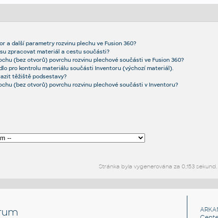
or a další parametry rozvinu plechu ve Fusion 360?
resu zpracovat materiál a cestu součásti?
plochu (bez otvorů) povrchu rozvinu plechové součásti ve Fusion 360?
idlo pro kontrolu materiálu součásti Inventoru (výchozí materiál).
razit těžiště podsestavy?
plochu (bez otvorů) povrchu rozvinu plechové součásti v Inventoru?
Stránka byla vygenerována za 0,153 sekund.
rum
ARKA
Cente