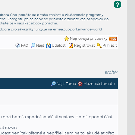
?
e oboru CAx, podělte se o vaše znalosti a zkušenosti s programy
emi. Zaregistrujte se nebo se přihlašte a zašlete váš příspěvek do
tejte se v naší
Facebook poradně
.
dpora pro zákazníky funguje na
emea.support.arkance.world
Nejnovější příspěvky
FAQ
Najít
Události
Registrovat
Přihlásit
archiv
Najít Téma
Možnosti tématu
k mezi horní a spodní součástí sestavy. Horní i spodní část
at rozvin.
část není tak přesná a nepřišel jsem na to jak udělat ořez