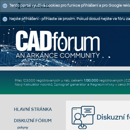
Tento portál využívá cookies pro funkce přihlášení a pro Google rek
CAD FÓRUM - TIPY A TRIKY | UTILITY | DISKUZE | BLOKY |
Nejste přihlášeni - přihlaste se prosím. Pokud dosud nejste ve fóru za
Přes 123.000 registrovaných u nás, celkem
1.130.000
registrovaných (C
Nový
Kalkulátor nosníků
,
Spirograf generátor
a
Regresní křivky
v sekci
P
HLAVNÍ STRÁNKA
Diskuzní 
DISKUZNÍ FÓRUM
pokyny