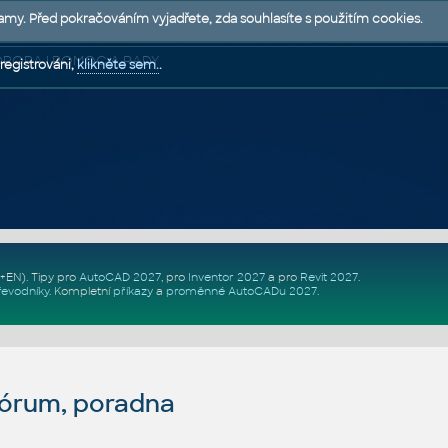
lamy. Před pokračováním vyjadřete, zda souhlasíte s použitím cookies.
 PODPORA | POMOC A RADY
registrováni,
klikněte sem.
.
Z+EN)
. Tipy pro
AutoCAD 2027
, pro
Inventor 2027
a pro
Revit 2027
.
řevodníky
.
Kompletní
příkazy
a
proměnné AutoCADu 2027
.
fórum, poradna