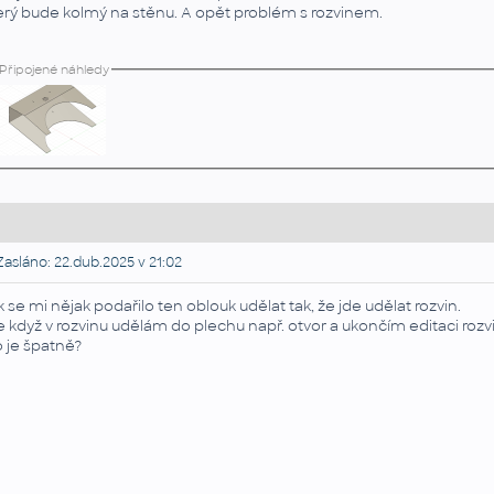
erý bude kolmý na stěnu. A opět problém s rozvinem.
Připojené náhledy
asláno: 22.dub.2025 v 21:02
k se mi nějak podařilo ten oblouk udělat tak, že jde udělat rozvin.
e když v rozvinu udělám do plechu např. otvor a ukončím editaci rozvin
 je špatně?