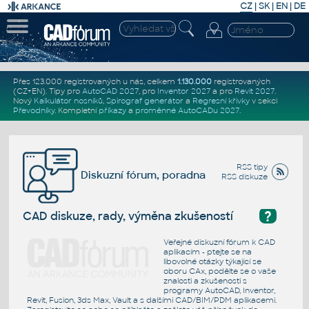
CZ
|
SK
|
EN
|
DE
Přes 123.000 registrovaných u nás, celkem
1.130.000
registrovaných
(CZ+EN)
. Tipy pro
AutoCAD 2027
, pro
Inventor 2027
a pro
Revit 2027
.
Nový
Kalkulátor nosníků
,
Spirograf generátor
a
Regresní křivky
v sekci
Převodníky
.
Kompletní
příkazy
a
proměnné AutoCADu 2027
.
RSS tipy
Diskuzní fórum, poradna
RSS diskuze
?
CAD diskuze, rady, výměna zkušeností
Veřejné diskuzní fórum k CAD
aplikacím - ptejte se na
libovolné otázky týkající se
oboru CAx, podělte se o vaše
znalosti a zkušenosti s
programy AutoCAD, Inventor,
Revit, Fusion, 3ds Max, Vault a s dalšími CAD/BIM/PDM aplikacemi.