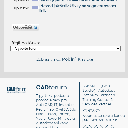
Tip 6905:
Nefunguje mi Oddělit na složené 3D těleso.
Převod jakékoliv křivky na segmentovanou
Tip 11119:
linii.
Odpovědět
Přejít na fórum
Zobrazit jako:
Mobilní
|
Klasické
CAD
fórum
ARKANCE
(CAD
Studio) - Autodesk
Platinum Partner &
Tipy, triky, podpora,
Training Center &
pomoc a rady pro
Services Partner
AutoCAD, LT, Inventor,
Revit, Map, Civil 3D, 3ds
KONTAKT:
Max, Fusion, Forma,
webmaster.cz@arkance.w
Vault, PowerMill a další
| tel. +420 910 970 111
Autodesk aplikace
(support firmy