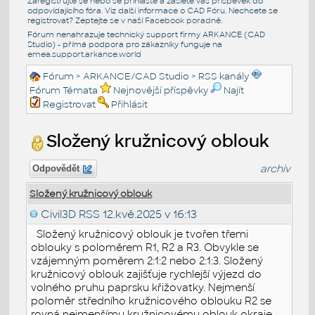
Zaregistrujte se nebo se přihlašte a zašlete váš příspěvek do
odpovídajícího fóra. Viz další informace o
CAD Fóru
. Nechcete se
registrovat? Zeptejte se v naší
Facebook poradně
.
Fórum nenahrazuje technický support firmy ARKANCE (CAD
Studio) - přímá podpora pro zákazníky funguje na
emea.support.arkance.world
Fórum
>
ARKANCE/CAD Studio
>
RSS kanály
Fórum Témata
Nejnovější příspěvky
Najít
Registrovat
Přihlásit
Složený kružnicový oblouk
archiv
Odpovědět
Složený kružnicový oblouk
Civil3D RSS
12.kvě.2025 v 16:13
Složený kružnicový oblouk je tvořen třemi
oblouky s poloměrem R1, R2 a R3. Obvykle se
vzájemným poměrem 2:1:2 nebo 2:1:3. Složený
kružnicový oblouk zajišťuje rychlejší výjezd do
volného pruhu paprsku křižovatky. Nejmenší
poloměr středního kružnicového oblouku R2 se
rovná nejmenšímu kružnicovému oblouk okraje