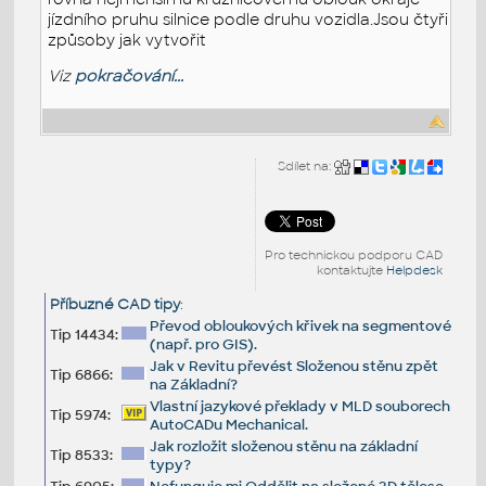
jízdního pruhu silnice podle druhu vozidla.Jsou čtyři
způsoby jak vytvořit
Viz
pokračování...
Sdílet na:
Pro technickou podporu CAD
kontaktujte
Helpdesk
Příbuzné CAD tipy
:
Převod obloukových křivek na segmentové
Tip 14434:
(např. pro GIS).
Jak v Revitu převést Složenou stěnu zpět
Tip 6866:
na Základní?
Vlastní jazykové překlady v MLD souborech
Tip 5974:
AutoCADu Mechanical.
Jak rozložit složenou stěnu na základní
Tip 8533:
typy?