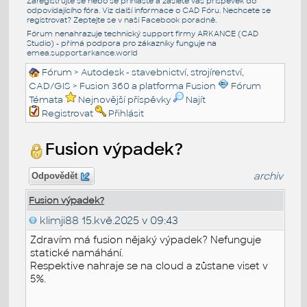
Zaregistrujte se nebo se přihlašte a zašlete váš příspěvek do
odpovídajícího fóra. Viz další informace o
CAD Fóru
. Nechcete se
registrovat? Zeptejte se v naší
Facebook poradně
.
Fórum nenahrazuje technický support firmy ARKANCE (CAD
Studio) - přímá podpora pro zákazníky funguje na
emea.support.arkance.world
Fórum
>
Autodesk - stavebnictví, strojírenství,
CAD/GIS
>
Fusion 360 a platforma Fusion
Fórum
Témata
Nejnovější příspěvky
Najít
Registrovat
Přihlásit
Fusion výpadek?
archiv
Odpovědět
Fusion výpadek?
klimji88
15.kvě.2025 v 09:43
Zdravím má fusion nějaký výpadek? Nefunguje
statické namáhání.
Respektive nahraje se na cloud a zůstane viset v
5%.