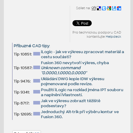
Sdílet na:
Pro technickou podporu CAD
kontaktujte
Helpdesk
Příbuzné CAD tipy
:
iLogic - jak ve výkresu zpracovat materiál a
Tip 10851:
cestu součásti?
Fusion 360 nevytvoří výkres, chyba
Tip 10587:
Unknown command
"0.0000,1.0000,0.0000"
Ukládání DWG kopie IDW výkresu
Tip 9476:
pojmenované podle revize.
Použití iLogic na rozklad jména IPT souboru
Tip 9341:
a naplnění iVlastností.
Jak ve výkresu zobrazit těžiště
Tip 8717:
podsestavy?
Jednoduchý Alt-trik při výběru kontur ve
Tip 12695:
Fusion 360.