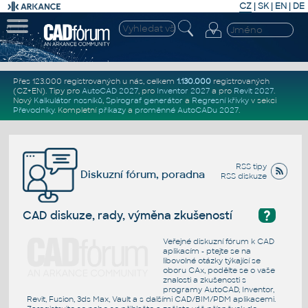
CZ
|
SK
|
EN
|
DE
Přes 123.000 registrovaných u nás, celkem
1.130.000
registrovaných
(CZ+EN)
. Tipy pro
AutoCAD 2027
, pro
Inventor 2027
a pro
Revit 2027
.
Nový
Kalkulátor nosníků
,
Spirograf generátor
a
Regresní křivky
v sekci
Převodníky
.
Kompletní
příkazy
a
proměnné AutoCADu 2027
.
RSS tipy
Diskuzní fórum, poradna
RSS diskuze
?
CAD diskuze, rady, výměna zkušeností
Veřejné diskuzní fórum k CAD
aplikacím - ptejte se na
libovolné otázky týkající se
oboru CAx, podělte se o vaše
znalosti a zkušenosti s
programy AutoCAD, Inventor,
Revit, Fusion, 3ds Max, Vault a s dalšími CAD/BIM/PDM aplikacemi.