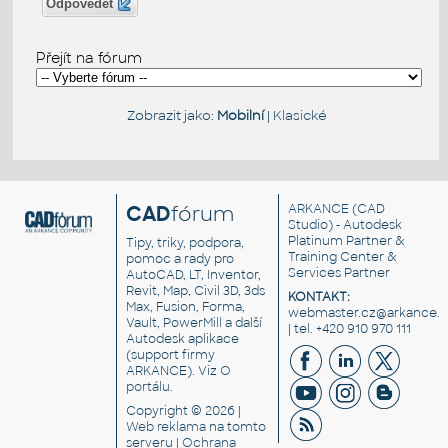
Odpovědět
Přejít na fórum
Zobrazit jako:
Mobilní
|
Klasické
CAD
fórum
ARKANCE
(CAD
Studio) - Autodesk
Platinum Partner &
Tipy, triky, podpora,
Training Center &
pomoc a rady pro
Services Partner
AutoCAD, LT, Inventor,
Revit, Map, Civil 3D, 3ds
KONTAKT:
Max, Fusion, Forma,
webmaster.cz@arkance.w
Vault, PowerMill a další
| tel. +420 910 970 111
Autodesk aplikace
(support firmy
ARKANCE). Viz
O
portálu
.
Copyright © 2026 |
Web reklama
na tomto
serveru |
Ochrana