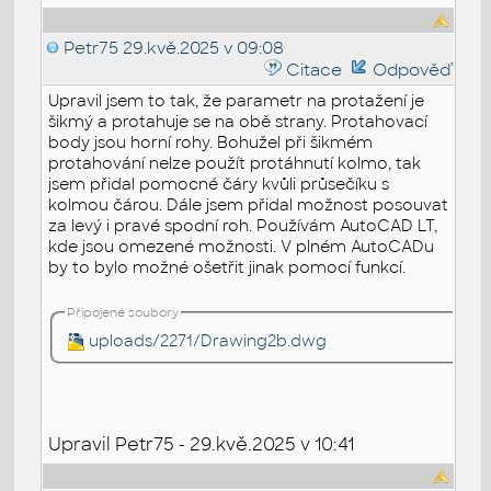
Petr75
29.kvě.2025 v 09:08
Citace
Odpověď
Upravil jsem to tak, že parametr na protažení je
šikmý a protahuje se na obě strany. Protahovací
body jsou horní rohy. Bohužel při šikmém
protahování nelze použít protáhnutí kolmo, tak
jsem přidal pomocné čáry kvůli průsečíku s
kolmou čárou. Dále jsem přidal možnost posouvat
za levý i pravé spodní roh. Používám AutoCAD LT,
kde jsou omezené možnosti. V plném AutoCADu
by to bylo možné ošetřit jinak pomocí funkcí.
Připojené soubory
uploads/2271/Drawing2b.dwg
Upravil Petr75 - 29.kvě.2025 v 10:41