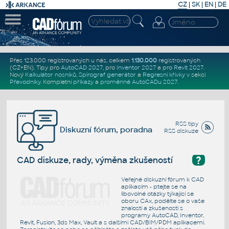
CZ
|
SK
|
EN
|
DE
Přes 123.000 registrovaných u nás, celkem
1.130.000
registrovaných
(CZ+EN)
. Tipy pro
AutoCAD 2027
, pro
Inventor 2027
a pro
Revit 2027
.
Nový
Kalkulátor nosníků
,
Spirograf generátor
a
Regresní křivky
v sekci
Převodníky
.
Kompletní
příkazy
a
proměnné AutoCADu 2027
.
RSS tipy
Diskuzní fórum, poradna
RSS diskuze
?
CAD diskuze, rady, výměna zkušeností
Veřejné diskuzní fórum k CAD
aplikacím - ptejte se na
libovolné otázky týkající se
oboru CAx, podělte se o vaše
znalosti a zkušenosti s
programy AutoCAD, Inventor,
Revit, Fusion, 3ds Max, Vault a s dalšími CAD/BIM/PDM aplikacemi.