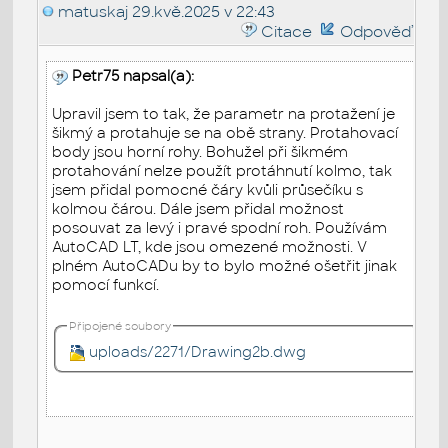
matuskaj
29.kvě.2025 v 22:43
Citace
Odpověď
Petr75 napsal(a):
Upravil jsem to tak, že parametr na protažení je
šikmý a protahuje se na obě strany. Protahovací
body jsou horní rohy. Bohužel při šikmém
protahování nelze použít protáhnutí kolmo, tak
jsem přidal pomocné čáry kvůli průsečíku s
kolmou čárou. Dále jsem přidal možnost
posouvat za levý i pravé spodní roh. Používám
AutoCAD LT, kde jsou omezené možnosti. V
plném AutoCADu by to bylo možné ošetřit jinak
pomocí funkcí.
Připojené soubory
uploads/2271/Drawing2b.dwg