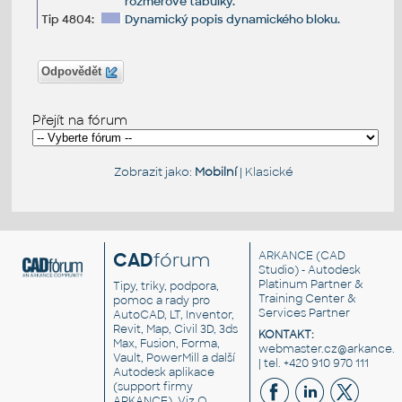
rozměrové tabulky.
Tip 4804:
Dynamický popis dynamického bloku.
Odpovědět
Přejít na fórum
Zobrazit jako:
Mobilní
|
Klasické
CAD
fórum
ARKANCE
(CAD
Studio) - Autodesk
Platinum Partner &
Tipy, triky, podpora,
Training Center &
pomoc a rady pro
Services Partner
AutoCAD, LT, Inventor,
Revit, Map, Civil 3D, 3ds
KONTAKT:
Max, Fusion, Forma,
webmaster.cz@arkance.w
Vault, PowerMill a další
| tel. +420 910 970 111
Autodesk aplikace
(support firmy
ARKANCE). Viz
O