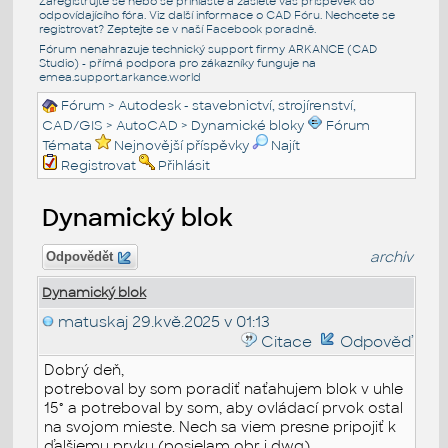
Zaregistrujte se nebo se přihlašte a zašlete váš příspěvek do
odpovídajícího fóra. Viz další informace o
CAD Fóru
. Nechcete se
registrovat? Zeptejte se v naší
Facebook poradně
.
Fórum nenahrazuje technický support firmy ARKANCE (CAD
Studio) - přímá podpora pro zákazníky funguje na
emea.support.arkance.world
Fórum
>
Autodesk - stavebnictví, strojírenství,
CAD/GIS
>
AutoCAD
>
Dynamické bloky
Fórum
Témata
Nejnovější příspěvky
Najít
Registrovat
Přihlásit
Dynamický blok
archiv
Odpovědět
Dynamický blok
matuskaj
29.kvě.2025 v 01:13
Citace
Odpověď
Dobrý deň,
potreboval by som poradiť naťahujem blok v uhle
15° a potreboval by som, aby ovládací prvok ostal
na svojom mieste. Nech sa viem presne pripojiť k
ďalšiemu prvku (posielam obr i dwg).