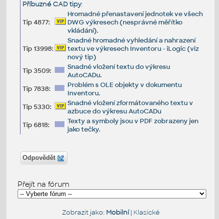
Příbuzné CAD tipy
:
Hromadné přenastavení jednotek ve všech
Tip 4877:
DWG výkresech (nesprávné měřítko
vkládání).
Snadné hromadné vyhledání a nahrazení
Tip 13998:
textu ve výkresech Inventoru - iLogic (viz
nový tip)
Snadné vložení textu do výkresu
Tip 3509:
AutoCADu.
Problém s OLE objekty v dokumentu
Tip 7838:
Inventoru.
Snadné vložení zformátovaného textu v
Tip 5330:
azbuce do výkresu AutoCADu
Texty a symboly jsou v PDF zobrazeny jen
Tip 6818:
jako tečky.
Odpovědět
Přejít na fórum
Zobrazit jako:
Mobilní
|
Klasické