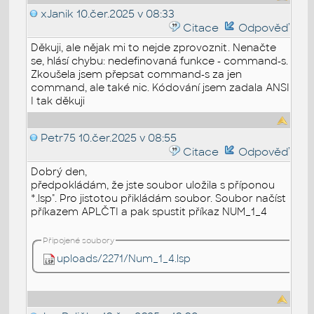
xJanik
10.čer.2025 v 08:33
Citace
Odpověď
Děkuji, ale nějak mi to nejde zprovoznit. Nenačte
se, hlásí chybu: nedefinovaná funkce - command-s.
Zkoušela jsem přepsat command-s za jen
command, ale také nic. Kódování jsem zadala ANSI
I tak děkuji
Petr75
10.čer.2025 v 08:55
Citace
Odpověď
Dobrý den,
předpokládám, že jste soubor uložila s příponou
*.lsp". Pro jistotou přikládám soubor. Soubor načíst
příkazem APLČTI a pak spustit příkaz NUM_1_4
Připojené soubory
uploads/2271/Num_1_4.lsp