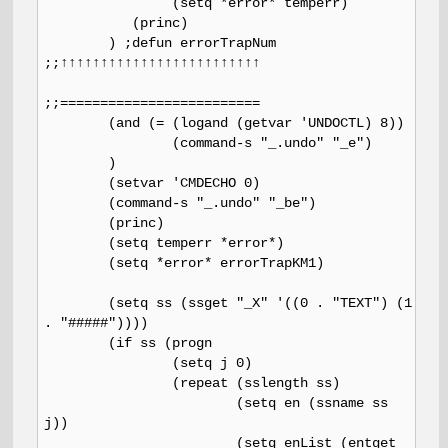
(setq *error* temperr)
(princ)
) ;defun errorTrapNum
;;↑↑↑↑↑↑↑↑↑↑↑↑↑↑↑↑↑↑↑↑↑↑↑↑↑
;;=========================
(and (= (logand (getvar 'UNDOCTL) 8))
(command-s "_.undo" "_e")
)
(setvar 'CMDECHO 0)
(command-s "_.undo" "_be")
(princ)
(setq temperr *error*)
(setq *error* errorTrapKM1)
(setq ss (ssget "_X" '((0 . "TEXT") (1
. "#####"))))
(if ss (progn
(setq j 0)
(repeat (sslength ss)
(setq en (ssname ss
j))
(setq enList (entget