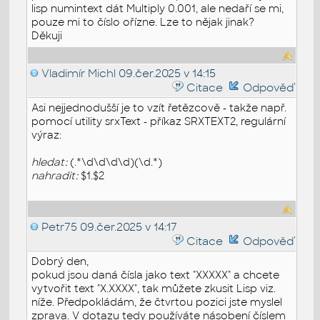
lisp numintext dát Multiply 0.001, ale nedaří se mi,
pouze mi to číslo ořízne. Lze to nějak jinak?
Děkuji
Vladimír Michl
09.čer.2025 v 14:15
Citace
Odpověď
Asi nejjednodušší je to vzít řetězcově - takže např.
pomocí utility srxText - příkaz SRXTEXT2, regulární
výraz:
hledat:
(.*\d\d\d\d)(\d.*)
nahradit:
$1.$2
Petr75
09.čer.2025 v 14:17
Citace
Odpověď
Dobrý den,
pokud jsou daná čísla jako text "XXXXX" a chcete
vytvořit text "X.XXXX", tak můžete zkusit Lisp viz.
níže. Předpokládám, že čtvrtou pozici jste myslel
zprava. V dotazu tedy používáte násobení číslem