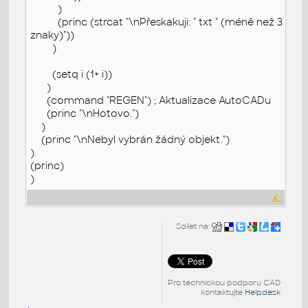
)
(princ (strcat "\nPřeskakuji: " txt " (méně než 3
znaky)"))
)
(setq i (1+ i))
)
(command "REGEN") ; Aktualizace AutoCADu
(princ "\nHotovo.")
)
(princ "\nNebyl vybrán žádný objekt.")
)
(princ)
)
Sdílet na:
Pro technickou podporu CAD
kontaktujte
Helpdesk