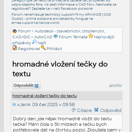
Zaregistrujte se nebo se přihlašte a zašlete váš příspěvek do
odpovídajícího fóra. Viz další informace o
CAD Fóru
. Nechcete se
registrovat? Zeptejte se v naší
Facebook poradně
.
Fórum nenahrazuje technický support firmy ARKANCE (CAD
Studio) - přímá podpora pro zákazníky funguje na
emea.support.arkance.world
Fórum
>
Autodesk - stavebnictví, strojírenství,
CAD/GIS
>
AutoCAD
Fórum Témata
Nejnovější
příspěvky
Najít
Registrovat
Přihlásit
hromadné vložení tečky do
textu
archiv
Odpovědět
hromadné vložení tečky do textu
xJanik
09.čer.2025 v 09:58
Citace
Odpověď
Dobrý den, jde nějak hromadně vložit do textu
tečka? Mám čísla o 5ti místech a tečku bych
potřebovala dát na čtvrtou pozici. Zkoušela jsem v