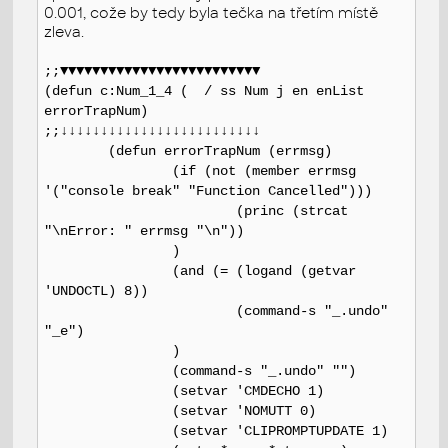
0.001, cože by tedy byla tečka na třetím místě
zleva.
;;▼▼▼▼▼▼▼▼▼▼▼▼▼▼▼▼▼▼▼▼▼▼▼▼▼
(defun c:Num_1_4 ( / ss Num j en enList
errorTrapNum)
;;↓↓↓↓↓↓↓↓↓↓↓↓↓↓↓↓↓↓↓↓↓↓↓↓↓
(defun errorTrapNum (errmsg)
(if (not (member errmsg
'("console break" "Function Cancelled")))
(princ (strcat
"\nError: " errmsg "\n"))
)
(and (= (logand (getvar
'UNDOCTL) 8))
(command-s "_.undo"
"_e")
)
(command-s "_.undo" "")
(setvar 'CMDECHO 1)
(setvar 'NOMUTT 0)
(setvar 'CLIPROMPTUPDATE 1)