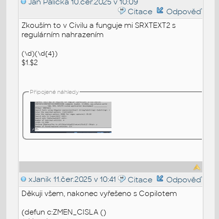
Jan Palička
10.čer.2025 v 10:09
Citace
Odpověď
Zkouším to v Civilu a funguje mi SRXTEXT2 s
regulárním nahrazením
(\d)(\d{4})
$1.$2
Připojené náhledy
xJanik
11.čer.2025 v 10:41
Citace
Odpověď
Děkuji všem, nakonec vyřešeno s Copilotem
(defun c:ZMEN_CISLA ()