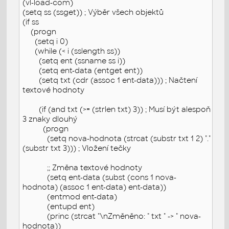
(vl-load-com)
(setq ss (ssget)) ; Výběr všech objektů
(if ss
(progn
(setq i 0)
(while (< i (sslength ss))
(setq ent (ssname ss i))
(setq ent-data (entget ent))
(setq txt (cdr (assoc 1 ent-data))) ; Načtení
textové hodnoty
(if (and txt (>= (strlen txt) 3)) ; Musí být alespoň
3 znaky dlouhý
(progn
(setq nova-hodnota (strcat (substr txt 1 2) "."
(substr txt 3))) ; Vložení tečky
;; Změna textové hodnoty
(setq ent-data (subst (cons 1 nova-
hodnota) (assoc 1 ent-data) ent-data))
(entmod ent-data)
(entupd ent)
(princ (strcat "\nZměněno: " txt " -> " nova-
hodnota))