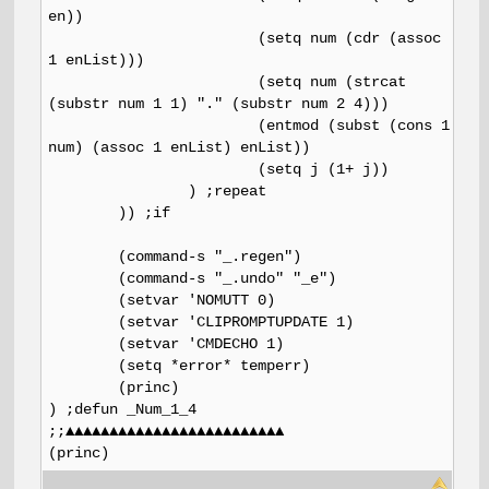
en))
(setq num (cdr (assoc
1 enList)))
(setq num (strcat
(substr num 1 1) "." (substr num 2 4)))
(entmod (subst (cons 1
num) (assoc 1 enList) enList))
(setq j (1+ j))
) ;repeat
)) ;if
(command-s "_.regen")
(command-s "_.undo" "_e")
(setvar 'NOMUTT 0)
(setvar 'CLIPROMPTUPDATE 1)
(setvar 'CMDECHO 1)
(setq *error* temperr)
(princ)
) ;defun _Num_1_4
;;▲▲▲▲▲▲▲▲▲▲▲▲▲▲▲▲▲▲▲▲▲▲▲▲▲
(princ)