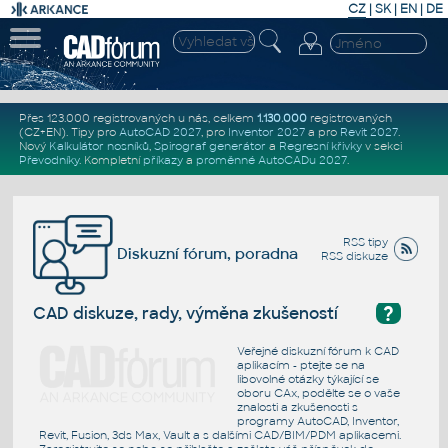
CZ
|
SK
|
EN
|
DE
Přes 123.000 registrovaných u nás, celkem
1.130.000
registrovaných
(CZ+EN)
. Tipy pro
AutoCAD 2027
, pro
Inventor 2027
a pro
Revit 2027
.
Nový
Kalkulátor nosníků
,
Spirograf generátor
a
Regresní křivky
v sekci
Převodníky
.
Kompletní
příkazy
a
proměnné AutoCADu 2027
.
RSS tipy
Diskuzní fórum, poradna
RSS diskuze
?
CAD diskuze, rady, výměna zkušeností
Veřejné diskuzní fórum k CAD
aplikacím - ptejte se na
libovolné otázky týkající se
oboru CAx, podělte se o vaše
znalosti a zkušenosti s
programy AutoCAD, Inventor,
Revit, Fusion, 3ds Max, Vault a s dalšími CAD/BIM/PDM aplikacemi.