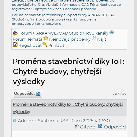
Zaregistrujte se nebo se přihlašte a zašlete váš příspěvek do
odpovídajícího fóra. Viz další informace o
CAD Fóru
. Nechcete se
registrovat? Zeptejte se v naší
Facebook poradně
.
Fórum nenahrazuje technický support firmy ARKANCE (CAD
Studio) - přímá podpora pro zákazníky funguje na
emea.support.arkance.world
Fórum
>
ARKANCE/CAD Studio
>
RSS kanály
Fórum Témata
Nejnovější příspěvky
Najít
Registrovat
Přihlásit
Proměna stavebnictví díky IoT:
Chytré budovy, chytřejší
výsledky
archiv
Odpovědět
Proměna stavebnictví díky IoT: Chytré budovy, chytřejší
výsledky
ArkanceSystems RSS
11.srp.2025 v 12:30
Citace
Odpověď