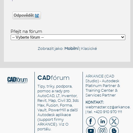
Odpovědět
Přejít na fórum
Zobrazit jako:
Mobilní
|
Klasické
CAD
fórum
ARKANCE
(CAD
Studio) - Autodesk
Platinum Partner &
Tipy, triky, podpora,
Training Center &
pomoc a rady pro
Services Partner
AutoCAD, LT, Inventor,
Revit, Map, Civil 3D, 3ds
KONTAKT:
Max, Fusion, Forma,
webmaster.cz@arkance.w
Vault, PowerMill a další
| tel. +420 910 970 111
Autodesk aplikace
(support firmy
ARKANCE). Viz
O
portálu
.