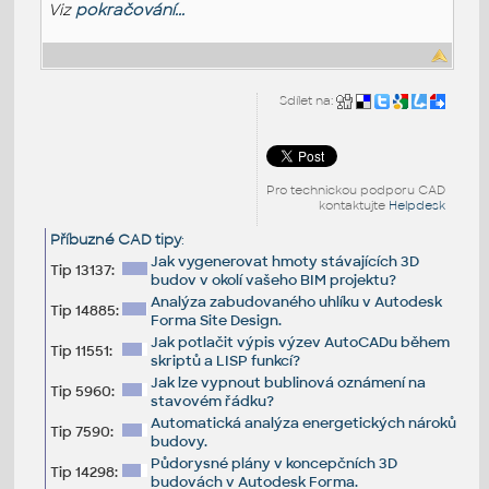
Viz
pokračování...
Sdílet na:
Pro technickou podporu CAD
kontaktujte
Helpdesk
Příbuzné CAD tipy
:
Jak vygenerovat hmoty stávajících 3D
Tip 13137:
budov v okolí vašeho BIM projektu?
Analýza zabudovaného uhlíku v Autodesk
Tip 14885:
Forma Site Design.
Jak potlačit výpis výzev AutoCADu během
Tip 11551:
skriptů a LISP funkcí?
Jak lze vypnout bublinová oznámení na
Tip 5960:
stavovém řádku?
Automatická analýza energetických nároků
Tip 7590:
budovy.
Půdorysné plány v koncepčních 3D
Tip 14298:
budovách v Autodesk Forma.