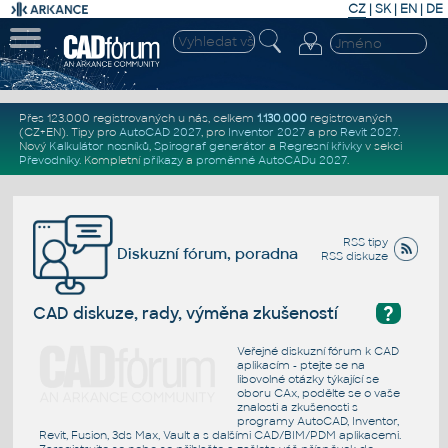
CZ
|
SK
|
EN
|
DE
Přes 123.000 registrovaných u nás, celkem
1.130.000
registrovaných
(CZ+EN)
. Tipy pro
AutoCAD 2027
, pro
Inventor 2027
a pro
Revit 2027
.
Nový
Kalkulátor nosníků
,
Spirograf generátor
a
Regresní křivky
v sekci
Převodníky
.
Kompletní
příkazy
a
proměnné AutoCADu 2027
.
RSS tipy
Diskuzní fórum, poradna
RSS diskuze
?
CAD diskuze, rady, výměna zkušeností
Veřejné diskuzní fórum k CAD
aplikacím - ptejte se na
libovolné otázky týkající se
oboru CAx, podělte se o vaše
znalosti a zkušenosti s
programy AutoCAD, Inventor,
Revit, Fusion, 3ds Max, Vault a s dalšími CAD/BIM/PDM aplikacemi.