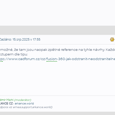
asláno: 15.srp.2025 v 17:55
 možné, že tam jsou naopak zpětné reference na tyhle návrhy. Kaž
stupem dle tipu:
tp
s://www.cadforum.cz/cz/
fusion
-360-jak-odstranit-neodstraniteln
dimír Michl
(moderátor)
KANCE CZ
-
arkance.world
dpora viz emea.support.arkance.world)