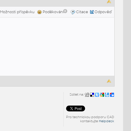
0
Možnosti příspěvku
Poděkování
Citace
Odpověď
Sdílet na:
Pro technickou podporu CAD
kontaktujte
Helpdesk