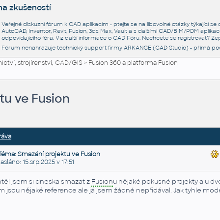
na zkušeností
Veřejné diskuzní fórum k CAD aplikacím - ptejte se na libovolné otázky týkající s
AutoCAD, Inventor, Revit, Fusion, 3ds Max, Vault a s dalšími CAD/BIM/PDM aplikac
odpovídajícího fóra. Viz další informace o
CAD Fóru
. Nechcete se registrovat? Zep
Fórum nenahrazuje technický support firmy ARKANCE (CAD Studio) - přímá po
ctví, strojírenství, CAD/GIS
>
Fusion 360 a platforma Fusion
tu ve Fusion
ráva
Téma: Smazání projektu ve Fusion
láno: 15.srp.2025 v 17:51
těl jsem si dneska smazat z
Fusion
u nějaké pokusné projekty a u dv
m jsou nějaké reference ale já jsem žádné nepřidával. Jak tyhle mo