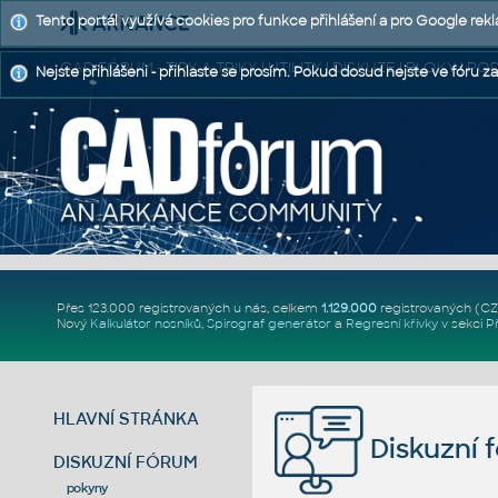
Tento portál využívá cookies pro funkce přihlášení a pro Google rek
CAD FÓRUM - TIPY A TRIKY | UTILITY | DISKUZE | BLOKY |
Nejste přihlášeni - přihlaste se prosím. Pokud dosud nejste ve fóru za
Přes 123.000 registrovaných u nás, celkem
1.129.000
registrovaných (C
Nový
Kalkulátor nosníků
,
Spirograf generátor
a
Regresní křivky
v sekci
P
HLAVNÍ STRÁNKA
Diskuzní 
DISKUZNÍ FÓRUM
pokyny