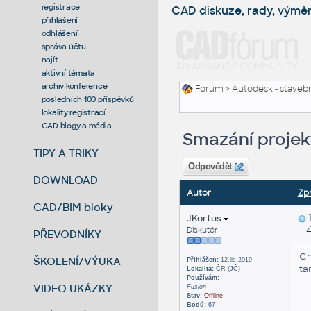
registrace
CAD diskuze, rady, výmě
přihlášení
odhlášení
správa účtu
najít
aktivní témata
archiv konference
Fórum
>
Autodesk - stavebni
posledních 100 příspěvků
lokality registrací
CAD blogy a média
Smazání projek
TIPY A TRIKY
Odpovědět
DOWNLOAD
Autor
Zp
CAD/BIM bloky
JKortus
Zas
Diskutér
PŘEVODNÍKY
Ch
ŠKOLENÍ/VÝUKA
Přihlášen:
12.lis.2019
ta
Lokalita:
ČR (JČ)
Používám:
VIDEO UKÁZKY
Fusion
Stav:
Offline
Bodů:
67