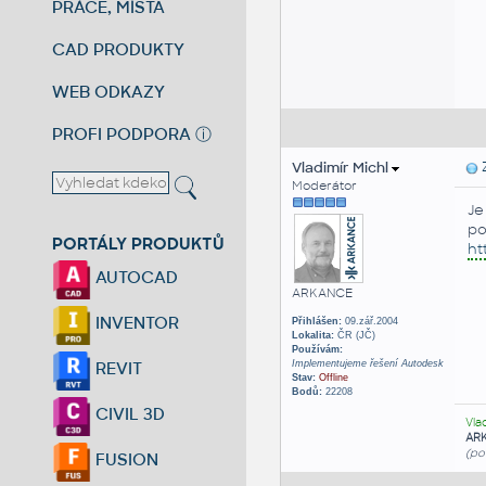
PRÁCE, MÍSTA
CAD PRODUKTY
WEB ODKAZY
PROFI PODPORA
ⓘ
Vladimír Michl
Z
Moderátor
Je
po
PORTÁLY PRODUKTŮ
ht
AUTOCAD
ARKANCE
INVENTOR
Přihlášen:
09.zář.2004
Lokalita:
ČR (JČ)
Používám:
Implementujeme řešení Autodesk
REVIT
Stav:
Offline
Bodů:
22208
CIVIL 3D
Vla
AR
(po
FUSION