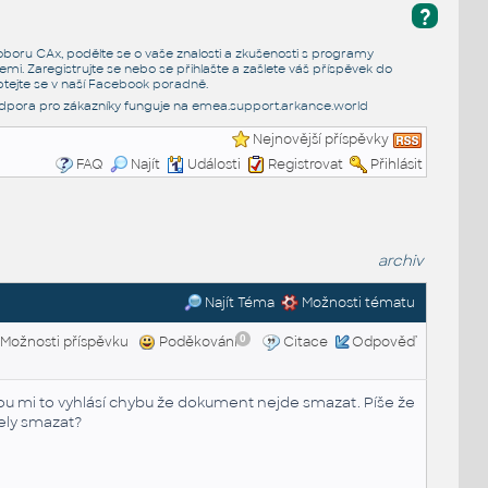
?
e oboru CAx, podělte se o vaše znalosti a zkušenosti s programy
emi. Zaregistrujte se nebo se přihlašte a zašlete váš příspěvek do
tejte se v naší
Facebook poradně
.
dpora pro zákazníky funguje na
emea.support.arkance.world
Nejnovější příspěvky
FAQ
Najít
Události
Registrovat
Přihlásit
archiv
Najít Téma
Možnosti tématu
0
Možnosti příspěvku
Poděkování
Citace
Odpověď
ou mi to vyhlásí chybu že dokument nejde smazat. Píše že
dely smazat?