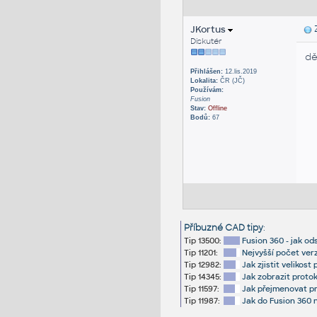
JKortus
Z
Diskutér
dě
Přihlášen:
12.lis.2019
Lokalita:
ČR (JČ)
Používám:
Fusion
Stav:
Offline
Bodů:
67
Příbuzné CAD tipy
:
Tip 13500:
Fusion 360 - jak o
Tip 11201:
Nejvyšší počet verz
Tip 12982:
Jak zjistit velikos
Tip 14345:
Jak zobrazit protok
Tip 11597:
Jak přejmenovat pr
Tip 11987:
Jak do Fusion 360 n