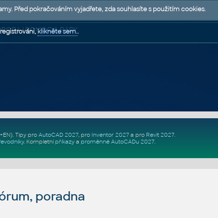
lamy. Před pokračováním vyjadřete, zda souhlasíte s použitím cookies.
 PODPORA | POMOC A RADY
registrováni,
klikněte sem.
.
Z+EN)
. Tipy pro
AutoCAD 2027
, pro
Inventor 2027
a pro
Revit 2027
.
řevodníky
.
Kompletní
příkazy
a
proměnné AutoCADu 2027
.
fórum, poradna