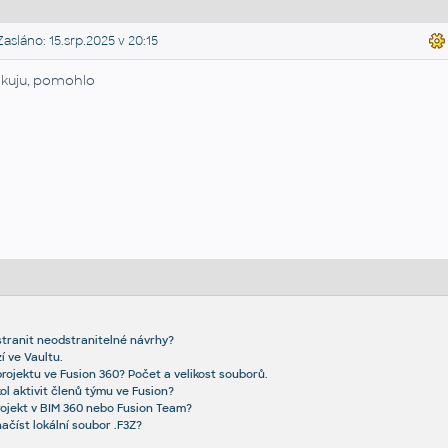
asláno: 15.srp.2025 v 20:15
kuju, pomohlo
dstranit neodstranitelné návrhy?
í ve Vaultu.
t projektu ve Fusion 360? Počet a velikost souborů.
ol aktivit členů týmu ve Fusion?
ojekt v BIM 360 nebo Fusion Team?
ačíst lokální soubor .F3Z?