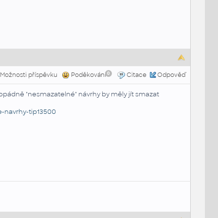
0
Možnosti příspěvku
Poděkování
Citace
Odpověď
dopádně "nesmazatelné" návrhy by měly jít smazat
e-navrhy-tip13500