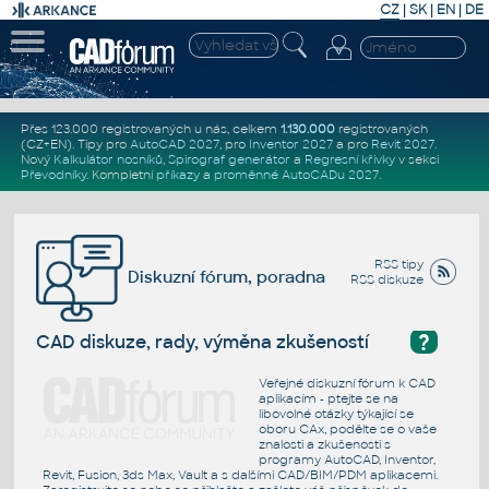
CZ
|
SK
|
EN
|
DE
Přes 123.000 registrovaných u nás, celkem
1.130.000
registrovaných
(CZ+EN)
. Tipy pro
AutoCAD 2027
, pro
Inventor 2027
a pro
Revit 2027
.
Nový
Kalkulátor nosníků
,
Spirograf generátor
a
Regresní křivky
v sekci
Převodníky
.
Kompletní
příkazy
a
proměnné AutoCADu 2027
.
RSS tipy
Diskuzní fórum, poradna
RSS diskuze
?
CAD diskuze, rady, výměna zkušeností
Veřejné diskuzní fórum k CAD
aplikacím - ptejte se na
libovolné otázky týkající se
oboru CAx, podělte se o vaše
znalosti a zkušenosti s
programy AutoCAD, Inventor,
Revit, Fusion, 3ds Max, Vault a s dalšími CAD/BIM/PDM aplikacemi.