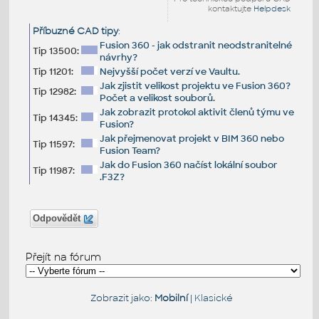
kontaktujte
Helpdesk
Příbuzné CAD tipy
:
Fusion 360 - jak odstranit neodstranitelné
Tip 13500:
návrhy?
Tip 11201:
Nejvyšší počet verzí ve Vaultu.
Jak zjistit velikost projektu ve Fusion 360?
Tip 12982:
Počet a velikost souborů.
Jak zobrazit protokol aktivit členů týmu ve
Tip 14345:
Fusion?
Jak přejmenovat projekt v BIM 360 nebo
Tip 11597:
Fusion Team?
Jak do Fusion 360 načíst lokální soubor
Tip 11987:
.F3Z?
Odpovědět
Přejít na fórum
Zobrazit jako:
Mobilní
|
Klasické