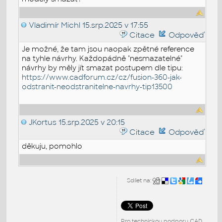
Vladimír Michl
15.srp.2025 v 17:55
Citace
Odpověď
Je možné, že tam jsou naopak zpětné reference
na tyhle návrhy. Každopádně "nesmazatelné"
návrhy by měly jít smazat postupem dle tipu:
https://www.cadforum.cz/cz/fusion-360-jak-
odstranit-neodstranitelne-navrhy-tip13500
JKortus
15.srp.2025 v 20:15
Citace
Odpověď
děkuju, pomohlo
Sdílet na:
Pro technickou podporu CAD