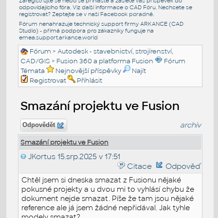
Zaregistrujte se nebo se přihlašte a zašlete váš příspěvek do
odpovídajícího fóra. Viz další informace o
CAD Fóru
. Nechcete se
registrovat? Zeptejte se v naší
Facebook poradně
.
Fórum nenahrazuje technický support firmy ARKANCE (CAD
Studio) - přímá podpora pro zákazníky funguje na
emea.support.arkance.world
Fórum
>
Autodesk - stavebnictví, strojírenství,
CAD/GIS
>
Fusion 360 a platforma Fusion
Fórum
Témata
Nejnovější příspěvky
Najít
Registrovat
Přihlásit
Smazání projektu ve Fusion
archiv
Odpovědět
Smazání projektu ve Fusion
JKortus
15.srp.2025 v 17:51
Citace
Odpověď
Chtěl jsem si dneska smazat z Fusionu nějaké
pokusné projekty a u dvou mi to vyhlásí chybu že
dokument nejde smazat. Píše že tam jsou nějaké
reference ale já jsem žádné nepřidával. Jak tyhle
modely smazat?