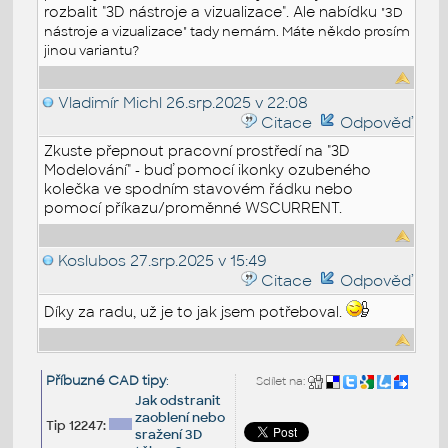
rozbalit "3D nástroje a vizualizace". Ale nabídku
"3D
nástroje a vizualizace" tady nemám. Máte někdo prosím
jinou variantu?
Vladimír Michl
26.srp.2025 v 22:08
Citace
Odpověď
Zkuste přepnout pracovní prostředí na "3D
Modelování" - buď pomocí ikonky ozubeného
kolečka ve spodním stavovém řádku nebo
pomocí příkazu/proměnné WSCURRENT.
Koslubos
27.srp.2025 v 15:49
Citace
Odpověď
Díky za radu, už je to jak jsem potřeboval.
Příbuzné CAD tipy
:
Sdílet na:
Jak odstranit
zaoblení nebo
Tip 12247:
sražení 3D