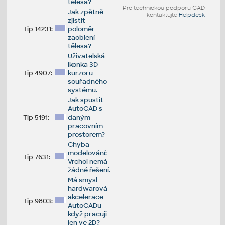
tělesa?
Pro technickou podporu CAD
Jak zpětně
kontaktujte
Helpdesk
zjistit
Tip 14231:
poloměr
zaoblení
tělesa?
Uživatelská
ikonka 3D
Tip 4907:
kurzoru
souřadného
systému.
Jak spustit
AutoCAD s
Tip 5191:
daným
pracovním
prostorem?
Chyba
modelování:
Tip 7631:
Vrchol nemá
žádné řešení.
Má smysl
hardwarová
akcelerace
Tip 9803:
AutoCADu
když pracuji
jen ve 2D?