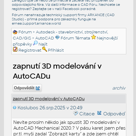
Zaregistrujte se nebo se přihlašte a zašlete váš příspěvek do
odpovídajícího fóra. Viz další informace o
CAD Fóru
. Nechcete se
registrovat? Zeptejte se v naší
Facebook poradně
.
Fórum nenahrazuje technický support firmy ARKANCE (CAD
Studio) - přímá podpora pro zákazníky funguje na
emea.support.arkance.world
Fórum
>
Autodesk - stavebnictví, strojírenství,
CAD/GIS
>
AutoCAD
Fórum Témata
Nejnovější
příspěvky
Najít
Registrovat
Přihlásit
zapnutí 3D modelování v
AutoCADu
archiv
Odpovědět
zapnutí 3D modelování v AutoCADu
Koslubos
26.srp.2025 v 20:49
Citace
Odpověď
Nevíte prosím někdo jak spustit 3D modelování v
AutoCAD Mechanical 2020.? V pásu karet jsem přes
pr.tl. myši zadal "Zobrazit karty" a zde jsem chtěl