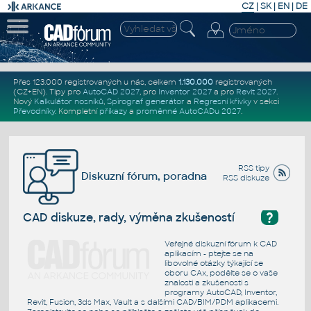
CZ
|
SK
|
EN
|
DE
Přes 123.000 registrovaných u nás, celkem
1.130.000
registrovaných
(CZ+EN)
. Tipy pro
AutoCAD 2027
, pro
Inventor 2027
a pro
Revit 2027
.
Nový
Kalkulátor nosníků
,
Spirograf generátor
a
Regresní křivky
v sekci
Převodníky
.
Kompletní
příkazy
a
proměnné AutoCADu 2027
.
RSS tipy
Diskuzní fórum, poradna
RSS diskuze
?
CAD diskuze, rady, výměna zkušeností
Veřejné diskuzní fórum k CAD
aplikacím - ptejte se na
libovolné otázky týkající se
oboru CAx, podělte se o vaše
znalosti a zkušenosti s
programy AutoCAD, Inventor,
Revit, Fusion, 3ds Max, Vault a s dalšími CAD/BIM/PDM aplikacemi.