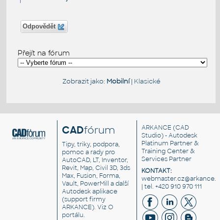
Odpovědět
Přejít na fórum
Zobrazit jako:
Mobilní
|
Klasické
CAD
fórum
ARKANCE
(CAD
Studio) - Autodesk
Platinum Partner &
Tipy, triky, podpora,
Training Center &
pomoc a rady pro
Services Partner
AutoCAD, LT, Inventor,
Revit, Map, Civil 3D, 3ds
KONTAKT:
Max, Fusion, Forma,
webmaster.cz@arkance.w
Vault, PowerMill a další
| tel. +420 910 970 111
Autodesk aplikace
(support firmy
ARKANCE). Viz
O
portálu
.