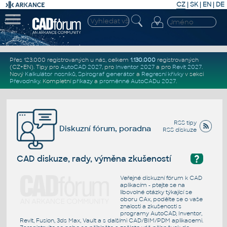
CZ
|
SK
|
EN
|
DE
Přes 123.000 registrovaných u nás, celkem
1.130.000
registrovaných
(CZ+EN)
. Tipy pro
AutoCAD 2027
, pro
Inventor 2027
a pro
Revit 2027
.
Nový
Kalkulátor nosníků
,
Spirograf generátor
a
Regresní křivky
v sekci
Převodníky
.
Kompletní
příkazy
a
proměnné AutoCADu 2027
.
RSS tipy
Diskuzní fórum, poradna
RSS diskuze
?
CAD diskuze, rady, výměna zkušeností
Veřejné diskuzní fórum k CAD
aplikacím - ptejte se na
libovolné otázky týkající se
oboru CAx, podělte se o vaše
znalosti a zkušenosti s
programy AutoCAD, Inventor,
Revit, Fusion, 3ds Max, Vault a s dalšími CAD/BIM/PDM aplikacemi.