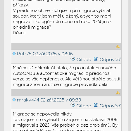
příkazy.
V předchozích verzích jsem při migraci vybíral
soubor, který jsem měl uložený, abych to mohl
migrovat i kolegům. Je něco od roku 2024 jinak
ohledně migrace?
Děkuji
Petr75
02.zář.2025 v 08:16
Citace
Odpověď
Mně se už několikrát stalo, že po instalaci nového
AutoCADu a automatické migraci z předchozí
verze se vše nepřeneslo. Ale většinou stačilo spustit
migraci znovu a už se migrace provedla celá.
mraky444
02.zář.2025 v 09:39
Citace
Odpověď
Migrace se nepovedla nikdy.
Tak už jsem to vyřešil tím že jsem naistaloval 2005
a migroval z 2023. Vše proběhlo bez problémů. Byl
jsem přesvědčený že to jde jenom po roce.