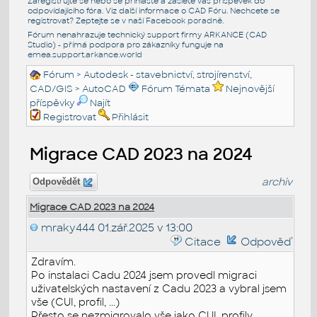
Zaregistrujte se nebo se přihlašte a zašlete váš příspěvek do
odpovídajícího fóra. Viz další informace o
CAD Fóru
. Nechcete se
registrovat? Zeptejte se v naší
Facebook poradně
.
Fórum nenahrazuje technický support firmy ARKANCE (CAD
Studio) - přímá podpora pro zákazníky funguje na
emea.support.arkance.world
Fórum
>
Autodesk - stavebnictví, strojírenství,
CAD/GIS
>
AutoCAD
Fórum Témata
Nejnovější
příspěvky
Najít
Registrovat
Přihlásit
Migrace CAD 2023 na 2024
archiv
Odpovědět
Migrace CAD 2023 na 2024
mraky444
01.zář.2025 v 13:00
Citace
Odpověď
Zdravím.
Po instalaci Cadu 2024 jsem provedl migraci
uživatelských nastavení z Cadu 2023 a vybral jsem
vše (CUI, profil, ...)
Přesto se nezmigrovalo vše jako CUI, profily,