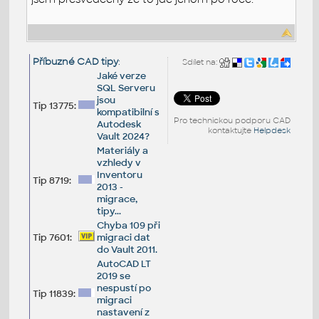
Příbuzné CAD tipy
:
Sdílet na:
Jaké verze
SQL Serveru
jsou
Tip 13775:
kompatibilní s
Pro technickou podporu CAD
Autodesk
kontaktujte
Helpdesk
Vault 2024?
Materiály a
vzhledy v
Inventoru
Tip 8719:
2013 -
migrace,
tipy...
Chyba 109 při
Tip 7601:
migraci dat
do Vault 2011.
AutoCAD LT
2019 se
nespustí po
Tip 11839:
migraci
nastavení z