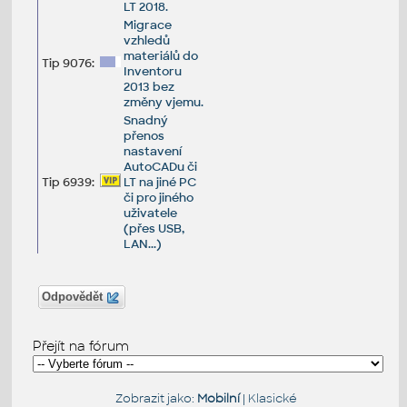
LT 2018.
Migrace
vzhledů
materiálů do
Tip 9076:
Inventoru
2013 bez
změny vjemu.
Snadný
přenos
nastavení
AutoCADu či
Tip 6939:
LT na jiné PC
či pro jiného
uživatele
(přes USB,
LAN...)
Odpovědět
Přejít na fórum
Zobrazit jako:
Mobilní
|
Klasické