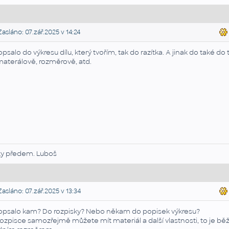
asláno: 07.zář.2025 v 14:24
opsalo do výkresu dílu, který tvořím, tak do razítka. A jinak do také do 
materálově, rozměrově, atd.
ky předem. Luboš
asláno: 07.zář.2025 v 13:34
opsalo kam? Do rozpisky? Nebo někam do popisek výkresu?
rozpisce samozřejmě můžete mít materiál a další vlastnosti, to je běž