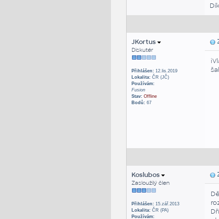
Dí
JKortus
Z
Diskutér
iV
ša
Přihlášen:
12.lis.2019
Lokalita:
ČR (JČ)
Používám:
Fusion
Stav:
Offline
Bodů:
67
Koslubos
Z
Zasloužilý člen
Dě
ro
Přihlášen:
15.zář.2013
Dř
Lokalita:
ČR (PA)
Používám: