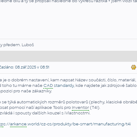
ledně dílu a ty se propsali následně do výkresu razítka + jsem vložil ta
ky předem. Luboš
asláno: 08.zář.2025 v 08:51
e je o dobrém nastavení, kam napsat Název součásti, číslo, materiál, 
 toho tu máme naše
CAD
standardy,
kde najdete jak zdrojové šablon
spozici pro naše zákazníky.
 se týká automatických rozměrů polotovarů (plechy, klasické obrábě
psat pomocí naší aplikace Tools pro
Inventor
(T4I).
 zvládá i spousty dalších kouzel s iVlastnostmi.
tp
s://
arkance
.world/cz-cs/produkty/be-smart/manufacturing/t4i