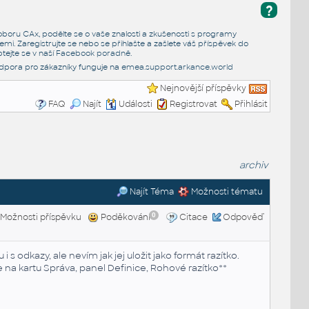
?
e oboru CAx, podělte se o vaše znalosti a zkušenosti s programy
emi. Zaregistrujte se nebo se přihlašte a zašlete váš příspěvek do
tejte se v naší
Facebook poradně
.
dpora pro zákazníky funguje na
emea.support.arkance.world
Nejnovější příspěvky
FAQ
Najít
Události
Registrovat
Přihlásit
archiv
Najít Téma
Možnosti tématu
0
Možnosti příspěvku
Poděkování
Citace
Odpověď
s odkazy, ale nevím jak jej uložit jako formát razítko.
te na kartu Správa, panel Definice, Rohové razítko**