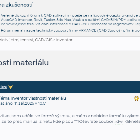
na zkušeností
Veřejné diskuzní fórum k CAD aplikacím - ptejte se na libovolné otázky týkající s
AutoCAD, Inventor, Revit, Fusion, 3ds Max, Vault a s dalšími CAD/BIM/PDM aplikac
odpovídajícího fóra. Viz další informace o
CAD Fóru
. Nechcete se registrovat? Zep
Fórum nenahrazuje technický support firmy ARKANCE (CAD Studio) - přímá po
ctví, strojírenství, CAD/GIS
>
Inventor
osti materiálu
ráva
Téma: Inventor vlastnosti materiálu
láno: 11.zář.2025 v 10:51
zítko jsem udělal ve formě výkresu, a mám v nabídce formátu výkresu i 
lze to přes manuál z netu kde píšou **!Otevřete soubor .
idw
. Klikně