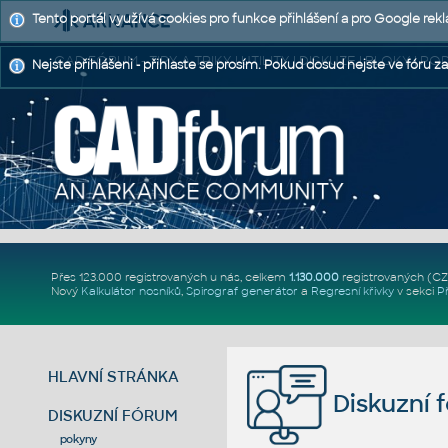
Tento portál využívá cookies pro funkce přihlášení a pro Google rek
CAD FÓRUM - TIPY A TRIKY | UTILITY | DISKUZE | BLOKY |
Nejste přihlášeni - přihlaste se prosím. Pokud dosud nejste ve fóru za
Přes 123.000 registrovaných u nás, celkem
1.130.000
registrovaných (C
Nový
Kalkulátor nosníků
,
Spirograf generátor
a
Regresní křivky
v sekci
P
HLAVNÍ STRÁNKA
Diskuzní 
DISKUZNÍ FÓRUM
pokyny