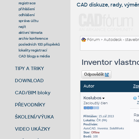
registrace
CAD diskuze, rady, výmě
přihlášení
odhlášení
správa účtu
najít
aktivní témata
archiv konference
Fórum
>
Autodesk - stavebni
posledních 100 příspěvků
lokality registrací
CAD blogy a média
Inventor vlastn
TIPY A TRIKY
Odpovědět
DOWNLOAD
Autor
Zp
CAD/BIM bloky
Koslubos
Zas
Zasloužilý člen
PŘEVODNÍKY
Ra
ŠKOLENÍ/VÝUKA
Přihlášen:
15.zář.2013
Ne
Lokalita:
ČR (PA)
Používám:
VIDEO UKÁZKY
AutoCAD, Inventor, SolidWorks
Stav:
Offline
Bodů:
100