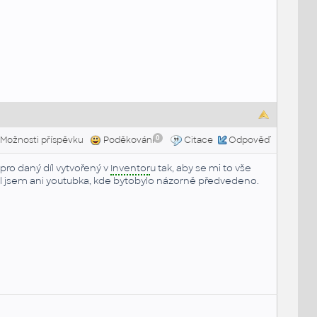
0
Možnosti příspěvku
Poděkování
Citace
Odpověď
pro daný díl vytvořený v
Inventor
u tak, aby se mi to vše
edal jsem ani youtubka, kde bytobylo názorně předvedeno.