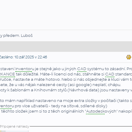
ky předem. Luboš
asláno: 10.zář.2025 v 22:46
stavení
Inventor
u je stejně jako u jiných
CAD
systému to zásadní. Pr
RKANCE
tak důležité. Máte-li licenci od nás, stáhněte si
CAD
standardy
íručce, nastavte a máte hotovo. Nebo si nás objednejte a kluci vám to
šete, že u vás nějak nalezené cesty (asi google) neplatí, chápu.
sty k šablonám a Knihovnám stylů (Návrhová data) jsou nastaveny v "
 to mám například nastaveno na moje extra složky v počítači (takto se
ventor
u pro více uživatelů - tedy na síťové, sdílené disky)
 těchto složek jsem si to z těch originálních "
Autodesk
ových" nakopí
Připojené náhledy