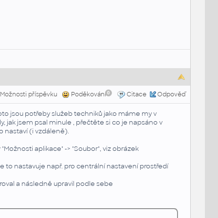
0
Možnosti příspěvku
Poděkování
Citace
Odpověď
oto jsou potřeby služeb techniků jako máme my v
, jak jsem psal minule , přečtěte si co je napsáno v
 nastaví (i vzdáleně).
Možnosti aplikace" -> "Soubor", viz obrázek
 to nastavuje např. pro centrální nastavení prostředí
roval a následně upravil podle sebe