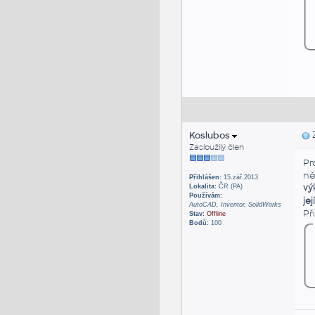
Koslubos
Z
Zasloužilý člen
Pr
ně
Přihlášen:
15.zář.2013
vý
Lokalita:
ČR (PA)
Používám:
je
AutoCAD, Inventor, SolidWorks
Př
Stav:
Offline
Bodů:
100