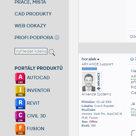
PRÁCE, MÍSTA
CAD PRODUKTY
WEB ODKAZY
Dí
PROFI PODPORA
ⓘ
horalek
Z
ARKANCE support
PORTÁLY PRODUKTŮ
Na
A
AUTOCAD
př
Pí
INVENTOR
Ce
Arkance Systems
REVIT
Přihlášen:
03.zář.2004
Já
Lokalita:
Czech Republic
In
Používám:
do
Inventor, Vault Pro, AutoCAD M,
CIVIL 3D
PLM, Fusion
Stav:
Offline
Bodů:
484
FUSION