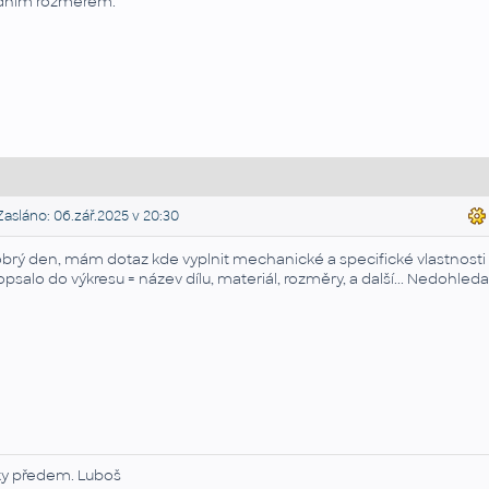
dním rozměrem.
asláno: 06.zář.2025 v 20:30
brý den, mám dotaz kde vyplnit mechanické a specifické vlastnosti 
opsalo do výkresu = název dílu, materiál, rozměry, a další... Nedohl
ky předem. Luboš