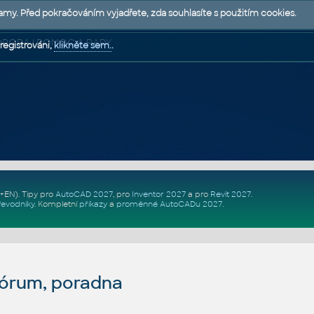
lamy. Před pokračováním vyjadřete, zda souhlasíte s použitím cookies.
 PODPORA | POMOC A RADY
registrováni,
klikněte sem.
.
Z+EN)
. Tipy pro
AutoCAD 2027
, pro
Inventor 2027
a pro
Revit 2027
.
řevodníky
.
Kompletní
příkazy
a
proměnné AutoCADu 2027
.
fórum, poradna