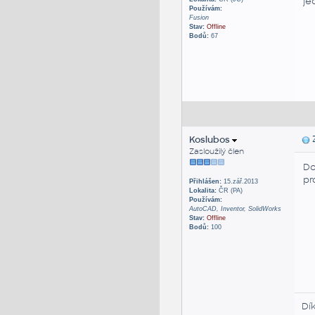
je
Používám:
Fusion
Stav:
Offline
Bodů:
67
Koslubos
Z
Zasloužilý člen
Do
pr
Přihlášen:
15.zář.2013
Lokalita:
ČR (PA)
Používám:
AutoCAD, Inventor, SolidWorks
Stav:
Offline
Bodů:
100
Dí