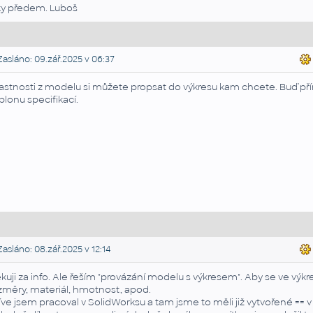
ky předem. Luboš
asláno: 09.zář.2025 v 06:37
lastnosti z modelu si můžete propsat do výkresu kam chcete. Buď př
blonu specifikací.
asláno: 08.zář.2025 v 12:14
kuji za info. Ale řeším "provázání modelu s výkresem". Aby se ve výkr
změry, materiál, hmotnost, apod.
íve jsem pracoval v SolidWorksu a tam jsme to měli již vytvořené =