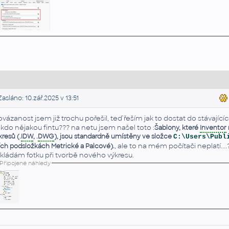
asláno: 10.zář.2025 v 13:51
ovázanost jsem již trochu pořešil, teď řeším jak to dostat do stávající
kdo nějakou fintu??? na netu jsem našel toto :
Šablony, které
Inventor
kresů (.
IDW
, .
DWG
), jsou standardně umístěny ve složce
C:\Users\Publ
, ale to na mém počítači neplatí....?
jích podsložkách Metrické a Palcové).
ikládám fotku při tvorbě nového výkresu.
Připojené náhledy