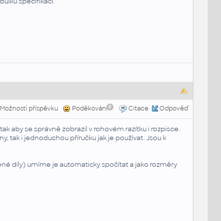
bulku specifikací.
0
Možnosti příspěvku
Poděkování
Citace
Odpověď
tak aby se správně zobrazil v rohovém razítku i rozpisce.
y, tak i jednoduchou příručku jak je používat.
Jsou k
né díly) umíme je automaticky spočítat a jako rozměry