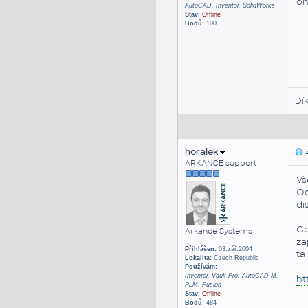
oh
AutoCAD, Inventor, SolidWorks
Stav:
Offline
Bodů:
100
Dí
horalek
Z
ARKANCE support
Vš
Od
di
Co
Arkance Systems
za
Přihlášen:
03.zář.2004
ta
Lokalita:
Czech Republic
Používám:
Inventor, Vault Pro, AutoCAD M,
ht
PLM, Fusion
Stav:
Offline
Bodů:
484