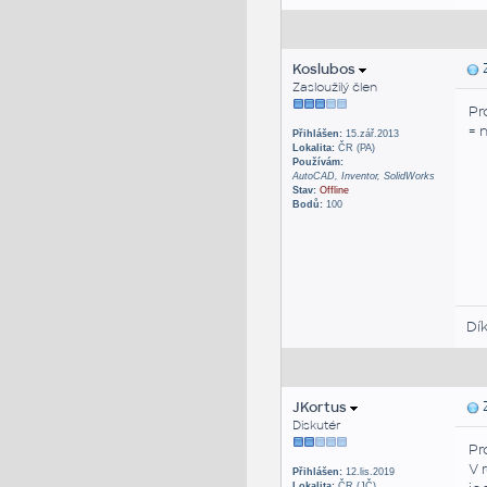
Koslubos
Z
Zasloužilý člen
Pr
= 
Přihlášen:
15.zář.2013
Lokalita:
ČR (PA)
Používám:
AutoCAD, Inventor, SolidWorks
Stav:
Offline
Bodů:
100
Dí
JKortus
Z
Diskutér
Pr
V 
Přihlášen:
12.lis.2019
Lokalita:
ČR (JČ)