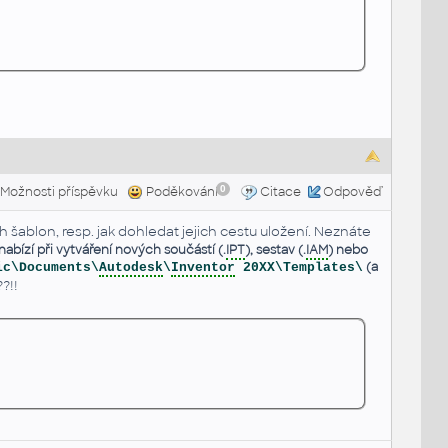
0
Možnosti příspěvku
Poděkování
Citace
Odpověď
ch šablon, resp. jak dohledat jejich cestu uložení. Neznáte
nabízí při vytváření nových součástí (.
IPT
), sestav (.
IAM
) nebo
(a
ic\Documents\
Autodesk
\
Inventor
20XX\Templates\
?!!