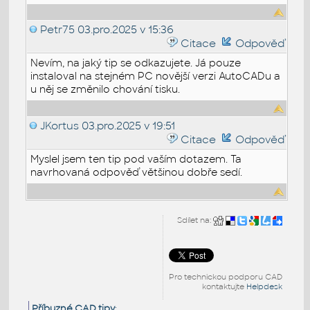
Petr75
03.pro.2025 v 15:36
Citace
Odpověď
Nevím, na jaký tip se odkazujete. Já pouze
instaloval na stejném PC novější verzi AutoCADu a
u něj se změnilo chování tisku.
JKortus
03.pro.2025 v 19:51
Citace
Odpověď
Myslel jsem ten tip pod vaším dotazem. Ta
navrhovaná odpověď většinou dobře sedí.
Sdílet na:
Pro technickou podporu CAD
kontaktujte
Helpdesk
Příbuzné CAD tipy
: