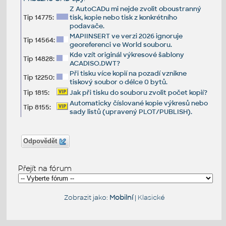
Z AutoCADu mi nejde zvolit oboustranný
Tip 14775:
tisk, kopie nebo tisk z konkrétního
podavače.
MAPIINSERT ve verzi 2026 ignoruje
Tip 14564:
georeferenci ve World souboru.
Kde vzít originál výkresové šablony
Tip 14828:
ACADISO.DWT?
Při tisku více kopií na pozadí vznikne
Tip 12250:
tiskový soubor o délce 0 bytů.
Tip 1815:
Jak při tisku do souboru zvolit počet kopií?
Automaticky číslované kopie výkresů nebo
Tip 8155:
sady listů (upravený PLOT/PUBLISH).
Odpovědět
Přejít na fórum
Zobrazit jako:
Mobilní
|
Klasické