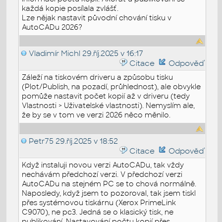
každá kopie posílala zvlášť.
Lze nějak nastavit původní chování tisku v
AutoCADu 2026?
Vladimír Michl
29.říj.2025 v 16:17
Citace
Odpověď
Záleží na tiskovém driveru a způsobu tisku
(Plot/Publish, na pozadí, průhlednost), ale obvykle
pomůže nastavit počet kopií až v driveru (tedy
Vlastnosti > Uživatelské vlastnosti). Nemyslím ale,
že by se v tom ve verzi 2026 něco měnilo.
Petr75
29.říj.2025 v 18:52
Citace
Odpověď
Když instaluji novou verzi AutoCADu, tak vždy
nechávám předchozí verzi. V předchozí verzi
AutoCADu na stejném PC se to chová normálně.
Naposledy, když jsem to pozoroval, tak jsem tiskl
přes systémovou tiskárnu (Xerox PrimeLink
C9070), ne pc3. Jedná se o klasický tisk, ne
publikování. Nastavování počtu kopií přes