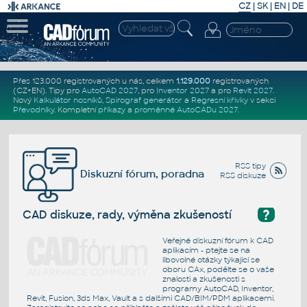
CZ
|
SK
|
EN
|
DE
Přes 123.000 registrovaných u nás, celkem
1.129.000
registrovaných
(CZ+EN)
. Tipy pro
AutoCAD 2027
, pro
Inventor 2027
a pro
Revit 2027
.
Nový
Kalkulátor nosníků
,
Spirograf generátor
a
Regresní křivky
v sekci
Převodníky
.
Kompletní
příkazy
a
proměnné AutoCADu 2027
.
RSS tipy
Diskuzní fórum, poradna
RSS diskuze
?
CAD diskuze, rady, výměna zkušeností
Veřejné diskuzní fórum k CAD
aplikacím - ptejte se na
libovolné otázky týkající se
oboru CAx, podělte se o vaše
znalosti a zkušenosti s
programy AutoCAD, Inventor,
Revit, Fusion, 3ds Max, Vault a s dalšími CAD/BIM/PDM aplikacemi.