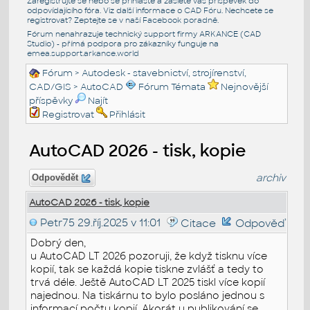
Zaregistrujte se nebo se přihlašte a zašlete váš příspěvek do
odpovídajícího fóra. Viz další informace o
CAD Fóru
. Nechcete se
registrovat? Zeptejte se v naší
Facebook poradně
.
Fórum nenahrazuje technický support firmy ARKANCE (CAD
Studio) - přímá podpora pro zákazníky funguje na
emea.support.arkance.world
Fórum
>
Autodesk - stavebnictví, strojírenství,
CAD/GIS
>
AutoCAD
Fórum Témata
Nejnovější
příspěvky
Najít
Registrovat
Přihlásit
AutoCAD 2026 - tisk, kopie
archiv
Odpovědět
AutoCAD 2026 - tisk, kopie
Petr75
29.říj.2025 v 11:01
Citace
Odpověď
Dobrý den,
u AutoCAD LT 2026 pozoruji, že když tisknu více
kopií, tak se každá kopie tiskne zvlášť a tedy to
trvá déle. Ještě AutoCAD LT 2025 tiskl více kopií
najednou. Na tiskárnu to bylo posláno jednou s
informací počtu kopií. Akorát u publikování se