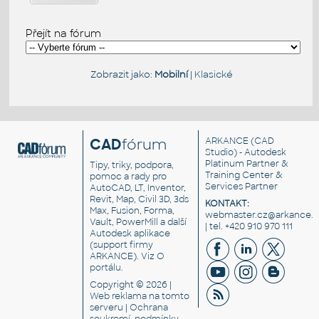
Přejít na fórum
Zobrazit jako:
Mobilní
|
Klasické
CAD
fórum
ARKANCE
(CAD
Studio) - Autodesk
Platinum Partner &
Tipy, triky, podpora,
Training Center &
pomoc a rady pro
Services Partner
AutoCAD, LT, Inventor,
Revit, Map, Civil 3D, 3ds
KONTAKT:
Max, Fusion, Forma,
webmaster.cz@arkance.w
Vault, PowerMill a další
| tel. +420 910 970 111
Autodesk aplikace
(support firmy
ARKANCE). Viz
O
portálu
.
Copyright © 2026 |
Web reklama
na tomto
serveru |
Ochrana