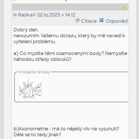
RadkaV
02.lis.2025 v 14:12
Citace
Odpověď
Dobrý den,
nerozumím Vašemu dotazu, který by mě navedl k
vyřešení problému.
a) Co myslíte těmi osamocenými body? Nemyslíte
náhodou středy oblouků?
Připojené náhledy
b)Axonometrie - má to nějaklý vliv na vysunutí?
Dělá se to tedy jinak?