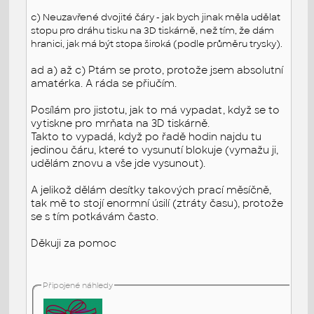
c) Neuzavřené dvojité čáry - jak bych jinak měla udělat
stopu pro dráhu tisku na 3D tiskárně, než tím, že dám
hranici, jak má být stopa široká (podle průměru trysky).
ad a) až c) Ptám se proto, protože jsem absolutní
amatérka. A ráda se přiučím.
Posílám pro jistotu, jak to má vypadat, když se to
vytiskne pro mrňata na 3D tiskárně.
Takto to vypadá, když po řadě hodin najdu tu
jedinou čáru, které to vysunutí blokuje (vymažu ji,
udělám znovu a vše jde vysunout).
A jelikož dělám desítky takových prací měsíčně,
tak mě to stojí enormní úsilí (ztráty času), protože
se s tím potkávám často.
Děkuji za pomoc
Připojené náhledy