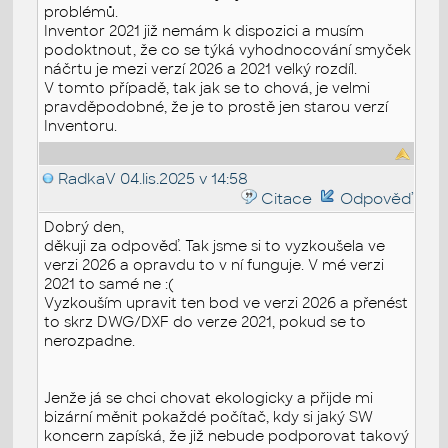
problémů.
Inventor 2021 již nemám k dispozici a musím
podoktnout, že co se týká vyhodnocování smyček
náčrtu je mezi verzí 2026 a 2021 velký rozdíl.
V tomto případě, tak jak se to chová, je velmi
pravděpodobné, že je to prostě jen starou verzí
Inventoru.
RadkaV
04.lis.2025 v 14:58
Citace
Odpověď
Dobrý den,
děkuji za odpověď. Tak jsme si to vyzkoušela ve
verzi 2026 a opravdu to v ní funguje. V mé verzi
2021 to samé ne :(
Vyzkouším upravit ten bod ve verzi 2026 a přenést
to skrz DWG/DXF do verze 2021, pokud se to
nerozpadne.
Jenže já se chci chovat ekologicky a přijde mi
bizární měnit pokaždé počítač, kdy si jaký SW
koncern zapíská, že již nebude podporovat takový