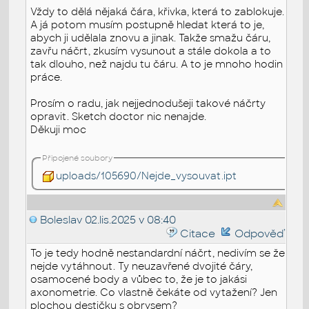
Vždy to dělá nějaká čára, křivka, která to zablokuje.
A já potom musím postupně hledat která to je,
abych ji udělala znovu a jinak. Takže smažu čáru,
zavřu náčrt, zkusím vysunout a stále dokola a to
tak dlouho, než najdu tu čáru. A to je mnoho hodin
práce.
Prosím o radu, jak nejjednodušeji takové náčrty
opravit. Sketch doctor nic nenajde.
Děkuji moc
Připojené soubory
uploads/105690/Nejde_vysouvat.ipt
Boleslav
02.lis.2025 v 08:40
Citace
Odpověď
To je tedy hodně nestandardní náčrt, nedivím se že
nejde vytáhnout. Ty neuzavřené dvojité čáry,
osamocené body a vůbec to, že je to jakási
axonometrie. Co vlastně čekáte od vytažení? Jen
plochou destičku s obrysem?