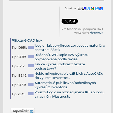
Sdílet na:
Pro technickou podporu CAD
kontaktujte
Helpdesk
Příbuzné CAD tipy
:
iLogic - jak ve výkresu zpracovat materiál a
Tip 10851:
cestu součásti?
Ukládání DWG kopie IDW výkresu
Tip 9476:
pojmenované podle revize.
Jak ve výkresu zobrazit těžiště
Tip 8717:
podsestavy?
Nejde mi kopírovat/vložit blok z AutoCADu
Tip 13245:
do výkresu Inventoru.
Automatické publikování schválených
Tip 9467:
výkresů z Inventoru.
Použití iLogic na rozklad jména IPT souboru
Tip 9341:
a naplnění iVlastností.
Odpovědět