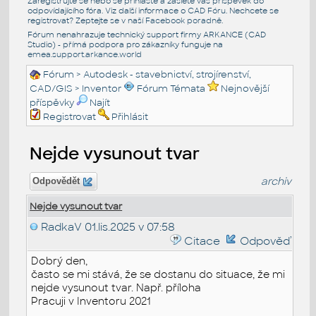
Zaregistrujte se nebo se přihlašte a zašlete váš příspěvek do
odpovídajícího fóra. Viz další informace o
CAD Fóru
. Nechcete se
registrovat? Zeptejte se v naší
Facebook poradně
.
Fórum nenahrazuje technický support firmy ARKANCE (CAD
Studio) - přímá podpora pro zákazníky funguje na
emea.support.arkance.world
Fórum
>
Autodesk - stavebnictví, strojírenství,
CAD/GIS
>
Inventor
Fórum Témata
Nejnovější
příspěvky
Najít
Registrovat
Přihlásit
Nejde vysunout tvar
archiv
Odpovědět
Nejde vysunout tvar
RadkaV
01.lis.2025 v 07:58
Citace
Odpověď
Dobrý den,
často se mi stává, že se dostanu do situace, že mi
nejde vysunout tvar. Např. příloha
Pracuji v Inventoru 2021