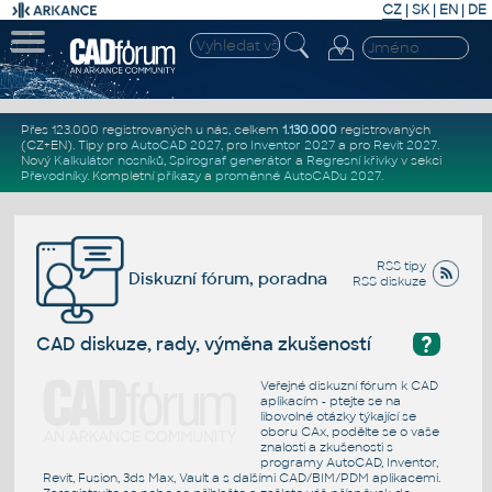
CZ
|
SK
|
EN
|
DE
Přes 123.000 registrovaných u nás, celkem
1.130.000
registrovaných
(CZ+EN)
. Tipy pro
AutoCAD 2027
, pro
Inventor 2027
a pro
Revit 2027
.
Nový
Kalkulátor nosníků
,
Spirograf generátor
a
Regresní křivky
v sekci
Převodníky
.
Kompletní
příkazy
a
proměnné AutoCADu 2027
.
RSS tipy
Diskuzní fórum, poradna
RSS diskuze
?
CAD diskuze, rady, výměna zkušeností
Veřejné diskuzní fórum k CAD
aplikacím - ptejte se na
libovolné otázky týkající se
oboru CAx, podělte se o vaše
znalosti a zkušenosti s
programy AutoCAD, Inventor,
Revit, Fusion, 3ds Max, Vault a s dalšími CAD/BIM/PDM aplikacemi.