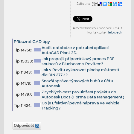
Sdílet na:
Pro technickou podporu CAD
kontaktujte
Helpdesk
Příbuzné CAD tipy
:
Audit databáze v potrubní aplikaci
Tip 14758:
AutoCAD Plant 3D.
Jak propojit připomínkový proces PDF
Tip 15033:
souborů v Bluebeam s Revitem?
Jak v Revitu vykazovat plochy místností
Tip 11343:
dle DIN 277-1?
Snazší správa týmových hubů v účtu
Tip 14179:
Autodesk.
7 rychlých cest pro uložení projektu do
Tip 14797:
Autodesk Docs (Forma Data Management)
Co je Efektivní pevná náprava ve Vehicle
Tip 11424:
Tracking?
Odpovědět