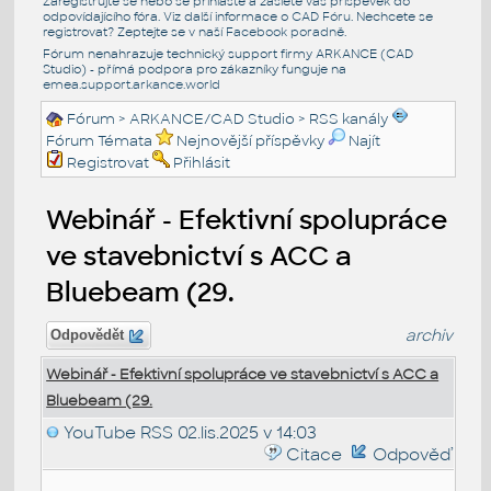
Zaregistrujte se nebo se přihlašte a zašlete váš příspěvek do
odpovídajícího fóra. Viz další informace o
CAD Fóru
. Nechcete se
registrovat? Zeptejte se v naší
Facebook poradně
.
Fórum nenahrazuje technický support firmy ARKANCE (CAD
Studio) - přímá podpora pro zákazníky funguje na
emea.support.arkance.world
Fórum
>
ARKANCE/CAD Studio
>
RSS kanály
Fórum Témata
Nejnovější příspěvky
Najít
Registrovat
Přihlásit
Webinář - Efektivní spolupráce
ve stavebnictví s ACC a
Bluebeam (29.
archiv
Odpovědět
Webinář - Efektivní spolupráce ve stavebnictví s ACC a
Bluebeam (29.
YouTube RSS
02.lis.2025 v 14:03
Citace
Odpověď