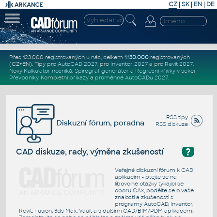
CZ
|
SK
|
EN
|
DE
Přes 123.000 registrovaných u nás, celkem
1.130.000
registrovaných
(CZ+EN)
. Tipy pro
AutoCAD 2027
, pro
Inventor 2027
a pro
Revit 2027
.
Nový
Kalkulátor nosníků
,
Spirograf generátor
a
Regresní křivky
v sekci
Převodníky
.
Kompletní
příkazy
a
proměnné AutoCADu 2027
.
RSS tipy
Diskuzní fórum, poradna
RSS diskuze
?
CAD diskuze, rady, výměna zkušeností
Veřejné diskuzní fórum k CAD
aplikacím - ptejte se na
libovolné otázky týkající se
oboru CAx, podělte se o vaše
znalosti a zkušenosti s
programy AutoCAD, Inventor,
Revit, Fusion, 3ds Max, Vault a s dalšími CAD/BIM/PDM aplikacemi.