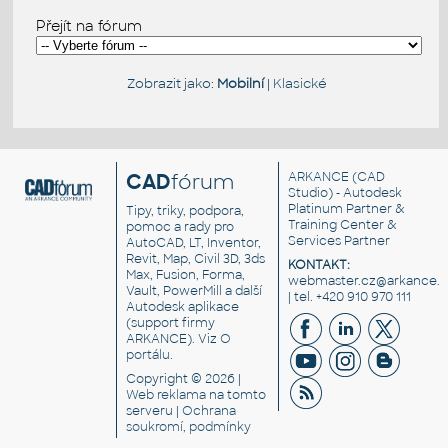
Přejít na fórum
Zobrazit jako:
Mobilní
|
Klasické
CAD
fórum
ARKANCE
(CAD
Studio) - Autodesk
Platinum Partner &
Tipy, triky, podpora,
Training Center &
pomoc a rady pro
Services Partner
AutoCAD, LT, Inventor,
Revit, Map, Civil 3D, 3ds
KONTAKT:
Max, Fusion, Forma,
webmaster.cz@arkance.w
Vault, PowerMill a další
| tel. +420 910 970 111
Autodesk aplikace
(support firmy
ARKANCE). Viz
O
portálu
.
Copyright © 2026 |
Web reklama
na tomto
serveru |
Ochrana
soukromí, podmínky