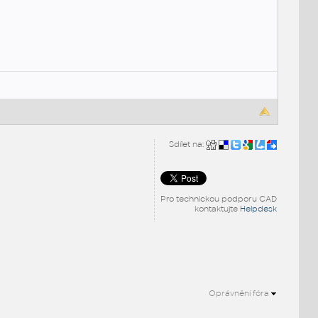
Sdílet na:
Pro technickou podporu CAD
kontaktujte
Helpdesk
Oprávnění fóra