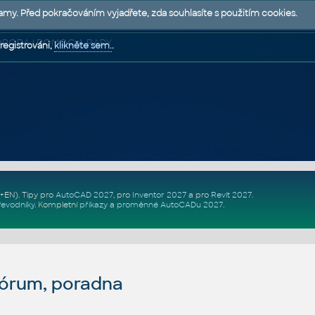
lamy. Před pokračováním vyjadřete, zda souhlasíte s použitím cookies.
 PODPORA | POMOC A RADY
registrováni,
klikněte sem.
.
Z+EN)
. Tipy pro
AutoCAD 2027
, pro
Inventor 2027
a pro
Revit 2027
.
řevodníky
.
Kompletní
příkazy
a
proměnné AutoCADu 2027
.
fórum, poradna