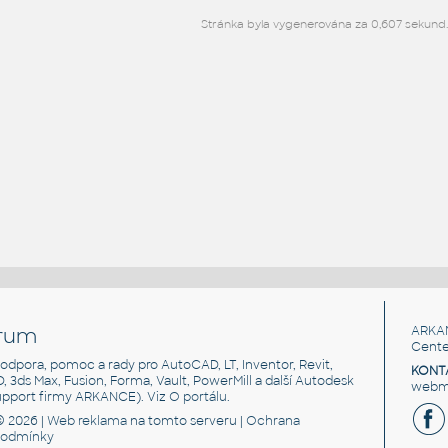
Stránka byla vygenerována za 0,607 sekund
rum
ARKA
Cente
, podpora, pomoc a rady pro AutoCAD, LT, Inventor, Revit,
KONT
3D, 3ds Max, Fusion, Forma, Vault, PowerMill a další Autodesk
webma
support firmy ARKANCE). Viz
O portálu
.
© 2026 |
Web reklama
na tomto serveru |
Ochrana
podmínky