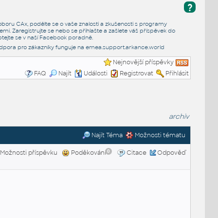
?
e oboru CAx, podělte se o vaše znalosti a zkušenosti s programy
emi. Zaregistrujte se nebo se přihlašte a zašlete váš příspěvek do
tejte se v naší
Facebook poradně
.
dpora pro zákazníky funguje na
emea.support.arkance.world
Nejnovější příspěvky
FAQ
Najít
Události
Registrovat
Přihlásit
archiv
Najít Téma
Možnosti tématu
0
Možnosti příspěvku
Poděkování
Citace
Odpověď