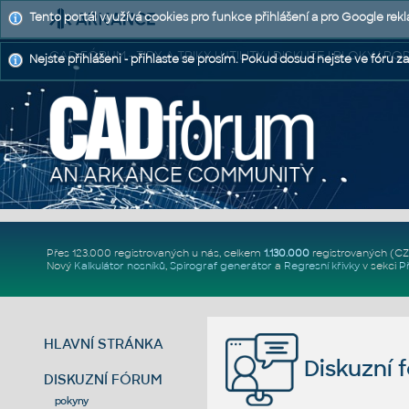
Tento portál využívá cookies pro funkce přihlášení a pro Google rek
CAD FÓRUM - TIPY A TRIKY | UTILITY | DISKUZE | BLOKY |
Nejste přihlášeni - přihlaste se prosím. Pokud dosud nejste ve fóru za
Přes 123.000 registrovaných u nás, celkem
1.130.000
registrovaných (C
Nový
Kalkulátor nosníků
,
Spirograf generátor
a
Regresní křivky
v sekci
P
HLAVNÍ STRÁNKA
Diskuzní 
DISKUZNÍ FÓRUM
pokyny