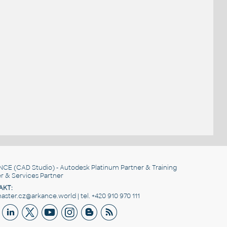
.
NCE
(CAD Studio) - Autodesk Platinum Partner & Training
r & Services Partner
AKT:
ster.cz@arkance.world | tel. +420 910 970 111