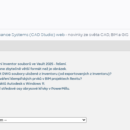
kance Systems (CAD Studio) web
- novinky ze světa CAD, BIM a GIS
í Inventor souborů ve Vault 2025 - řešení.
kne zbytečně větší formát než je obrázek.
šit DWG soubory uložené z Inventoru (od exportovaných z Inventoru)?
váření klempířských prvků v BIM projektech Revitu?
uktů Autodesk s Windows 11.
 středové osy obrysové křivky v PowerMillu.