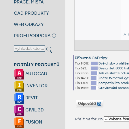
PRÁCE, MÍSTA
CAD PRODUKTY
WEB ODKAZY
Ar
PROFI PODPORA
ⓘ
Příbuzné CAD tipy
:
Tip 14317:
Dvě chyby prohlížen
PORTÁLY PRODUKTŮ
Tip 623:
DesignJet 5000 tis
AUTOCAD
Tip 9836:
Jak ve složce odli
Tip 14750:
Znáte 15 metod vyt
Tip 13151:
Kompatibilita prod
INVENTOR
Tip 14156:
Gravírování pomocí
REVIT
Odpovědět
CIVIL 3D
Přejít na fórum
FUSION