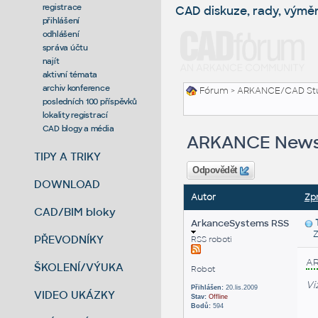
registrace
CAD diskuze, rady, výmě
přihlášení
odhlášení
správa účtu
najít
aktivní témata
archiv konference
Fórum
>
ARKANCE/CAD St
posledních 100 příspěvků
lokality registrací
CAD blogy a média
ARKANCE Newsf
TIPY A TRIKY
Odpovědět
DOWNLOAD
Autor
Zp
CAD/BIM bloky
ArkanceSystems RSS
Zas
PŘEVODNÍKY
RSS roboti
A
ŠKOLENÍ/VÝUKA
Robot
Vi
Přihlášen:
20.lis.2009
VIDEO UKÁZKY
Stav:
Offline
Bodů:
594