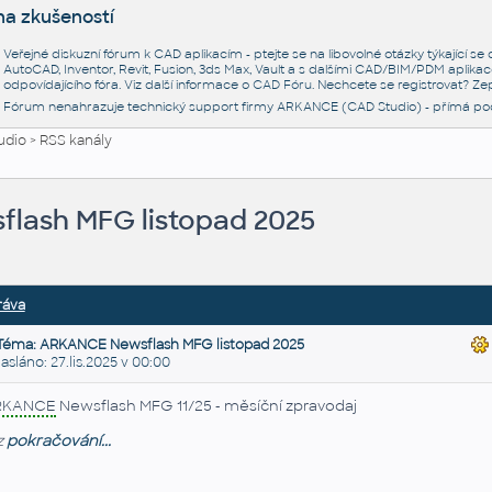
na zkušeností
Veřejné diskuzní fórum k CAD aplikacím - ptejte se na libovolné otázky týkající s
AutoCAD, Inventor, Revit, Fusion, 3ds Max, Vault a s dalšími CAD/BIM/PDM aplikac
odpovídajícího fóra. Viz další informace o
CAD Fóru
. Nechcete se registrovat? Zep
Fórum nenahrazuje technický support firmy ARKANCE (CAD Studio) - přímá po
udio
>
RSS kanály
lash MFG listopad 2025
ráva
Téma: ARKANCE Newsflash MFG listopad 2025
láno: 27.lis.2025 v 00:00
RKANCE
Newsflash MFG 11/25 - měsíční zpravodaj
z
pokračování...