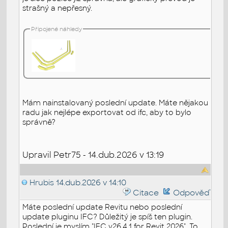
strašný a nepřesný.
Připojené náhledy
Mám nainstalovaný poslední update. Máte nějakou
radu jak nejlépe exportovat od ifc, aby to bylo
správně?
Upravil Petr75 - 14.dub.2026 v 13:19
Hrubis
14.dub.2026 v 14:10
Citace
Odpověď
Máte poslední update Revitu nebo poslední
update pluginu IFC? Důležitý je spíš ten plugin.
Poslední je myslím "IFC v26.4.1 for Revit 2026". To