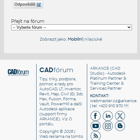
Odpovědět
Přejít na fórum
Zobrazit jako:
Mobilní
|
Klasické
CAD
fórum
ARKANCE
(CAD
Studio) - Autodesk
Platinum Partner &
Tipy, triky, podpora,
Training Center &
pomoc a rady pro
Services Partner
AutoCAD, LT, Inventor,
Revit, Map, Civil 3D, 3ds
KONTAKT:
Max, Fusion, Forma,
webmaster.cz@arkance.w
Vault, PowerMill a další
| tel. +420 910 970 111
Autodesk aplikace
(support firmy
ARKANCE). Viz
O
portálu
.
Copyright © 2026 |
Web reklama
na tomto