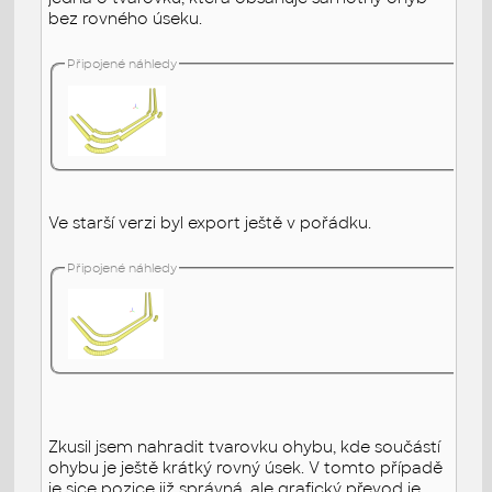
bez rovného úseku.
Připojené náhledy
Ve starší verzi byl export ještě v pořádku.
Připojené náhledy
Zkusil jsem nahradit tvarovku ohybu, kde součástí
ohybu je ještě krátký rovný úsek. V tomto případě
je sice pozice již správná, ale grafický převod je