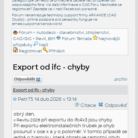
Zaregistrujte se nebo se přihlašte a zašlete váš příspěvek do
odpovídajícího fóra. Viz další informace o
CAD Fóru
. Nechcete se
registrovat? Zeptejte se v naší
Facebook poradně
.
Fórum nenahrazuje technický support firmy ARKANCE (CAD
Studio) - přímá podpora pro zákazníky funguje na
emea.support.arkance.world
Fórum
>
Autodesk - stavebnictví, strojírenství,
CAD/GIS
>
Revit, BIM
Fórum Témata
Nejnovější
příspěvky
Najít
Registrovat
Přihlásit
Export od ifc - chyby
archiv
Odpovědět
Export od ifc - chyby
Petr75
14.dub.2026 v 13:14
Citace
Odpověď
obrý den,
při exportu do ifc4x3 jsou chyby.
v Revitu 2026
Při exportu elektroinstalačních trubek je ohyb
posunut v ose x a y o poloměr. V tomto případě se
jedná o tvarovku, která obsahuje samotný ohyb