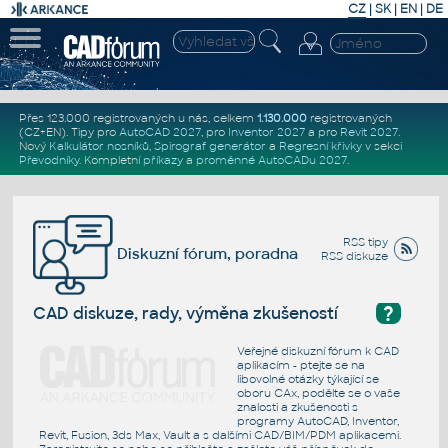
CZ
|
SK
|
EN
|
DE
Přes 123.000 registrovaných u nás, celkem
1.130.000
registrovaných
(CZ+EN)
. Tipy pro
AutoCAD 2027
, pro
Inventor 2027
a pro
Revit 2027
.
Nový
Kalkulátor nosníků
,
Spirograf generátor
a
Regresní křivky
v sekci
Převodníky
.
Kompletní
příkazy
a
proměnné AutoCADu 2027
.
RSS tipy
Diskuzní fórum, poradna
RSS diskuze
?
CAD diskuze, rady, výměna zkušeností
Veřejné diskuzní fórum k CAD
aplikacím - ptejte se na
libovolné otázky týkající se
oboru CAx, podělte se o vaše
znalosti a zkušenosti s
programy AutoCAD, Inventor,
Revit, Fusion, 3ds Max, Vault a s dalšími CAD/BIM/PDM aplikacemi.