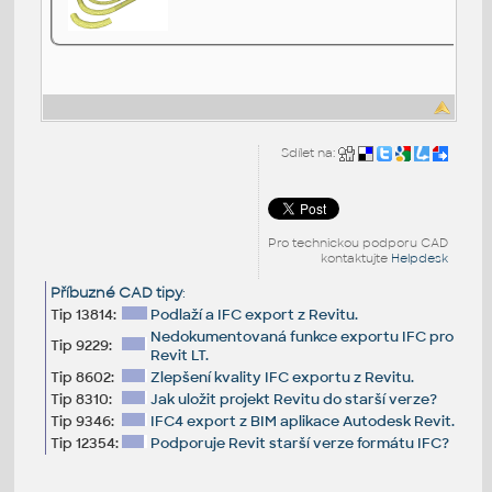
Sdílet na:
Pro technickou podporu CAD
kontaktujte
Helpdesk
Příbuzné CAD tipy
:
Tip 13814:
Podlaží a IFC export z Revitu.
Nedokumentovaná funkce exportu IFC pro
Tip 9229:
Revit LT.
Tip 8602:
Zlepšení kvality IFC exportu z Revitu.
Tip 8310:
Jak uložit projekt Revitu do starší verze?
Tip 9346:
IFC4 export z BIM aplikace Autodesk Revit.
Tip 12354:
Podporuje Revit starší verze formátu IFC?