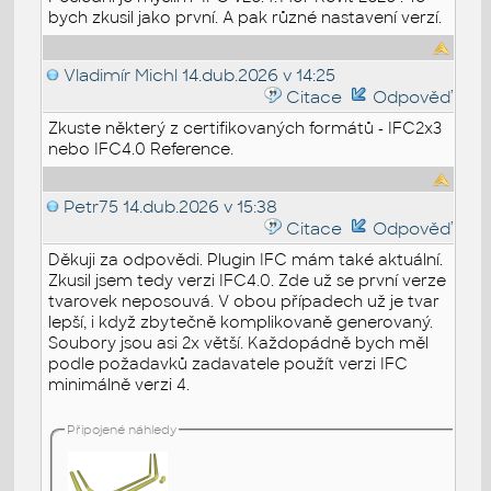
bych zkusil jako první. A pak různé nastavení verzí.
Vladimír Michl
14.dub.2026 v 14:25
Citace
Odpověď
Zkuste některý z certifikovaných formátů - IFC2x3
nebo IFC4.0 Reference.
Petr75
14.dub.2026 v 15:38
Citace
Odpověď
Děkuji za odpovědi. Plugin IFC mám také aktuální.
Zkusil jsem tedy verzi IFC4.0. Zde už se první verze
tvarovek neposouvá. V obou případech už je tvar
lepší, i když zbytečně komplikovaně generovaný.
Soubory jsou asi 2x větší. Každopádně bych měl
podle požadavků zadavatele použít verzi IFC
minimálně verzi 4.
Připojené náhledy