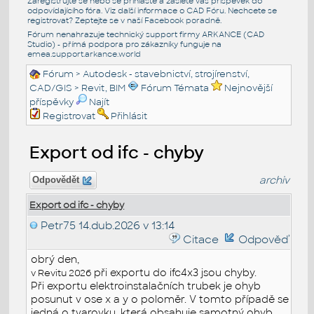
Zaregistrujte se nebo se přihlašte a zašlete váš příspěvek do
odpovídajícího fóra. Viz další informace o
CAD Fóru
. Nechcete se
registrovat? Zeptejte se v naší
Facebook poradně
.
Fórum nenahrazuje technický support firmy ARKANCE (CAD
Studio) - přímá podpora pro zákazníky funguje na
emea.support.arkance.world
Fórum
>
Autodesk - stavebnictví, strojírenství,
CAD/GIS
>
Revit, BIM
Fórum Témata
Nejnovější
příspěvky
Najít
Registrovat
Přihlásit
Export od ifc - chyby
archiv
Odpovědět
Export od ifc - chyby
Petr75
14.dub.2026 v 13:14
Citace
Odpověď
obrý den,
při exportu do ifc4x3 jsou chyby.
v Revitu 2026
Při exportu elektroinstalačních trubek je ohyb
posunut v ose x a y o poloměr. V tomto případě se
jedná o tvarovku, která obsahuje samotný ohyb