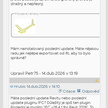
strašný a nepřesný.
Připojené náhledy
Mám nainstalovaný poslední update. Máte nějakou
radu jak nejlépe exportovat od ifc, aby to bylo
správně?
Upravil Petr75 - 14.dub.2026 v 13:19
Hrubis
14.dub.2026 v 14:10
Citace
Odpověď
Máte poslední update Revitu nebo poslední
update pluginu IFC? Důležitý je spíš ten plugin.
Poslední je myslím "IFC v26.4.1 for Revit 2026". To