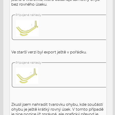
bez rovného úseku.
Připojené náhledy
Ve starší verzi byl export ještě v pořádku.
Připojené náhledy
Zkusil jsem nahradit tvarovku ohybu, kde součástí
ohybu je ještě krátký rovný úsek. V tomto případě
je sice pozice již správná, ale grafický převod je