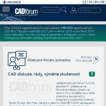
CZ
|
SK
|
EN
|
DE
Přes 123.000 registrovaných u nás, celkem
1.130.000
registrovaných
(CZ+EN)
. Tipy pro
AutoCAD 2027
, pro
Inventor 2027
a pro
Revit 2027
.
Nový
Kalkulátor nosníků
,
Spirograf generátor
a
Regresní křivky
v sekci
Převodníky
.
Kompletní
příkazy
a
proměnné AutoCADu 2027
.
RSS tipy
Diskuzní fórum, poradna
RSS diskuze
?
CAD diskuze, rady, výměna zkušeností
Veřejné diskuzní fórum k CAD
aplikacím - ptejte se na
libovolné otázky týkající se
oboru CAx, podělte se o vaše
znalosti a zkušenosti s
programy AutoCAD, Inventor,
Revit, Fusion, 3ds Max, Vault a s dalšími CAD/BIM/PDM aplikacemi.