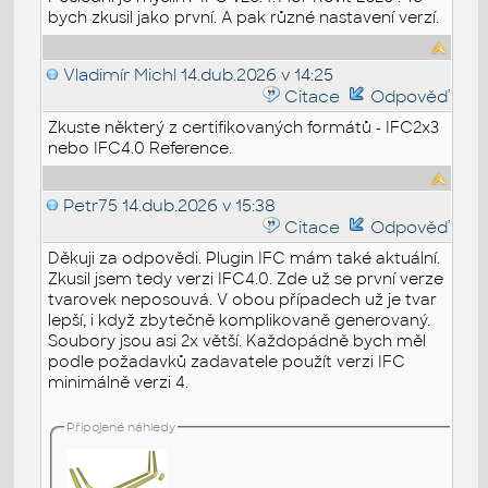
bych zkusil jako první. A pak různé nastavení verzí.
Vladimír Michl
14.dub.2026 v 14:25
Citace
Odpověď
Zkuste některý z certifikovaných formátů - IFC2x3
nebo IFC4.0 Reference.
Petr75
14.dub.2026 v 15:38
Citace
Odpověď
Děkuji za odpovědi. Plugin IFC mám také aktuální.
Zkusil jsem tedy verzi IFC4.0. Zde už se první verze
tvarovek neposouvá. V obou případech už je tvar
lepší, i když zbytečně komplikovaně generovaný.
Soubory jsou asi 2x větší. Každopádně bych měl
podle požadavků zadavatele použít verzi IFC
minimálně verzi 4.
Připojené náhledy