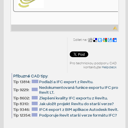
Sdílet na:
Pro technickou podporu CAD
kontaktujte
Helpdesk
Příbuzné CAD tipy
:
Tip 13814:
Podlaží a IFC export z Revitu.
Nedokumentovaná funkce exportu IFC pro
Tip 9229:
Revit LT.
Tip 8602:
Zlepšení kvality IFC exportu z Revitu.
Tip 8310:
Jak uložit projekt Revitu do starší verze?
Tip 9346:
IFC4 export z BIM aplikace Autodesk Revit.
Tip 12354:
Podporuje Revit starší verze formátu IFC?