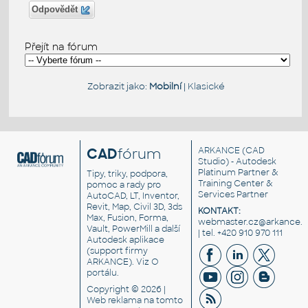
Odpovědět
Přejít na fórum
Zobrazit jako:
Mobilní
|
Klasické
CAD
fórum
ARKANCE
(CAD
Studio) - Autodesk
Platinum Partner &
Tipy, triky, podpora,
Training Center &
pomoc a rady pro
Services Partner
AutoCAD, LT, Inventor,
Revit, Map, Civil 3D, 3ds
KONTAKT:
Max, Fusion, Forma,
webmaster.cz@arkance.w
Vault, PowerMill a další
| tel. +420 910 970 111
Autodesk aplikace
(support firmy
ARKANCE). Viz
O
portálu
.
Copyright © 2026 |
Web reklama
na tomto