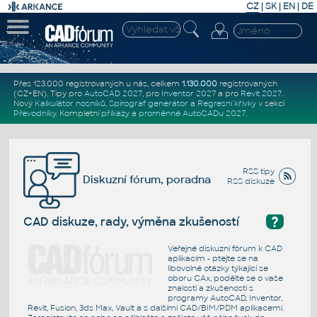
CZ
|
SK
|
EN
|
DE
Přes 123.000 registrovaných u nás, celkem
1.130.000
registrovaných
(CZ+EN)
. Tipy pro
AutoCAD 2027
, pro
Inventor 2027
a pro
Revit 2027
.
Nový
Kalkulátor nosníků
,
Spirograf generátor
a
Regresní křivky
v sekci
Převodníky
.
Kompletní
příkazy
a
proměnné AutoCADu 2027
.
RSS tipy
Diskuzní fórum, poradna
RSS diskuze
?
CAD diskuze, rady, výměna zkušeností
Veřejné diskuzní fórum k CAD
aplikacím - ptejte se na
libovolné otázky týkající se
oboru CAx, podělte se o vaše
znalosti a zkušenosti s
programy AutoCAD, Inventor,
Revit, Fusion, 3ds Max, Vault a s dalšími CAD/BIM/PDM aplikacemi.