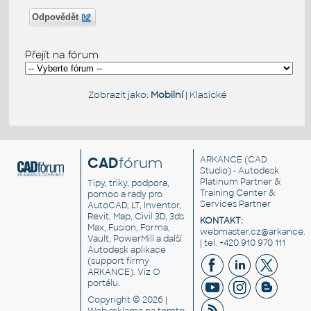
Odpovědět
Přejít na fórum
Zobrazit jako:
Mobilní
|
Klasické
CAD
fórum
ARKANCE
(CAD
Studio) - Autodesk
Platinum Partner &
Tipy, triky, podpora,
Training Center &
pomoc a rady pro
Services Partner
AutoCAD, LT, Inventor,
Revit, Map, Civil 3D, 3ds
KONTAKT:
Max, Fusion, Forma,
webmaster.cz@arkance.w
Vault, PowerMill a další
| tel. +420 910 970 111
Autodesk aplikace
(support firmy
ARKANCE). Viz
O
portálu
.
Copyright © 2026 |