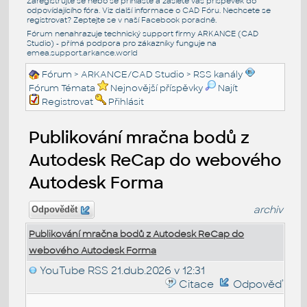
Zaregistrujte se nebo se přihlašte a zašlete váš příspěvek do
odpovídajícího fóra. Viz další informace o
CAD Fóru
. Nechcete se
registrovat? Zeptejte se v naší
Facebook poradně
.
Fórum nenahrazuje technický support firmy ARKANCE (CAD
Studio) - přímá podpora pro zákazníky funguje na
emea.support.arkance.world
Fórum
>
ARKANCE/CAD Studio
>
RSS kanály
Fórum Témata
Nejnovější příspěvky
Najít
Registrovat
Přihlásit
Publikování mračna bodů z
Autodesk ReCap do webového
Autodesk Forma
archiv
Odpovědět
Publikování mračna bodů z Autodesk ReCap do
webového Autodesk Forma
YouTube RSS
21.dub.2026 v 12:31
Citace
Odpověď