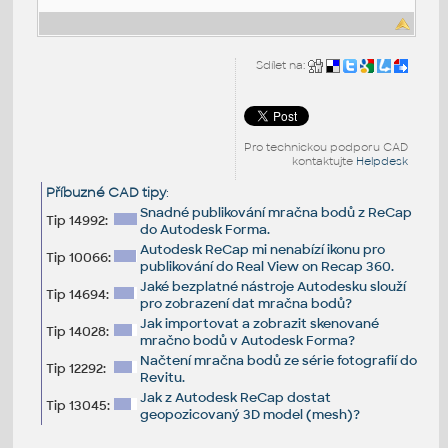
Sdílet na:
Pro technickou podporu CAD
kontaktujte
Helpdesk
Příbuzné CAD tipy
:
Snadné publikování mračna bodů z ReCap
Tip 14992:
do Autodesk Forma.
Autodesk ReCap mi nenabízí ikonu pro
Tip 10066:
publikování do Real View on Recap 360.
Jaké bezplatné nástroje Autodesku slouží
Tip 14694:
pro zobrazení dat mračna bodů?
Jak importovat a zobrazit skenované
Tip 14028:
mračno bodů v Autodesk Forma?
Načtení mračna bodů ze série fotografií do
Tip 12292:
Revitu.
Jak z Autodesk ReCap dostat
Tip 13045:
geopozicovaný 3D model (mesh)?